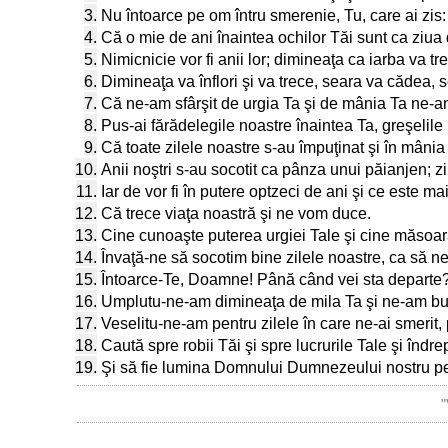
3.
Nu întoarce pe om întru smerenie, Tu, care ai zis: "
4.
Că o mie de ani înaintea ochilor Tăi sunt ca ziua de
5.
Nimicnicie vor fi anii lor; dimineaţa ca iarba va tr
6.
Dimineaţa va înflori şi va trece, seara va cădea, s
7.
Că ne-am sfârşit de urgia Ta şi de mânia Ta ne-am
8.
Pus-ai fărădelegile noastre înaintea Ta, greşelile
9.
Că toate zilele noastre s-au împuţinat şi în mânia
10.
Anii noştri s-au socotit ca pânza unui păianjen; zi
11.
Iar de vor fi în putere optzeci de ani şi ce este m
12.
Că trece viaţa noastră şi ne vom duce.
13.
Cine cunoaşte puterea urgiei Tale şi cine măsoa
14.
Învaţă-ne să socotim bine zilele noastre, ca să n
15.
Întoarce-Te, Doamne! Până când vei sta departe?
16.
Umplutu-ne-am dimineaţa de mila Ta şi ne-am bucura
17.
Veselitu-ne-am pentru zilele în care ne-ai smerit, 
18.
Caută spre robii Tăi şi spre lucrurile Tale şi îndrep
19.
Şi să fie lumina Domnului Dumnezeului nostru pest
"