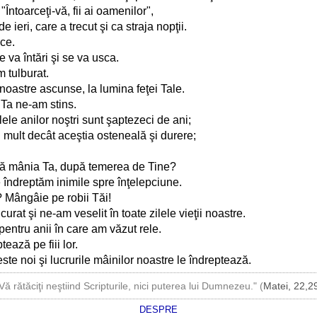
Întoarceţi-vă, fii ai oamenilor",
 ieri, care a trecut şi ca straja nopţii.
ece.
e va întări şi se va usca.
 tulburat.
 noastre ascunse, la lumina feţei Tale.
 Ta ne-am stins.
lele anilor noştri sunt şaptezeci de ani;
ai mult decât aceştia osteneală şi durere;
ră mânia Ta, după temerea de Tine?
e îndreptăm inimile spre înţelepciune.
 Mângâie pe robii Tăi!
t şi ne-am veselit în toate zilele vieţii noastre.
pentru anii în care am văzut rele.
tează pe fiii lor.
e noi şi lucrurile mâinilor noastre le îndreptează.
Vă rătăciţi neştiind Scripturile, nici puterea lui Dumnezeu." (
Matei, 22,2
DESPRE