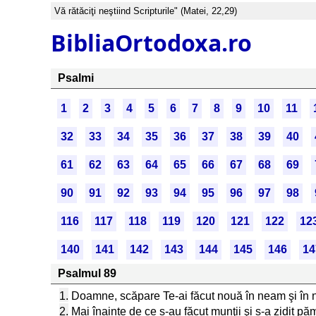
Vă rătăciţi neştiind Scripturile" (Matei, 22,29)
BibliaOrtodoxa.ro
Psalmi
1
2
3
4
5
6
7
8
9
10
11
32
33
34
35
36
37
38
39
40
61
62
63
64
65
66
67
68
69
90
91
92
93
94
95
96
97
98
116
117
118
119
120
121
122
12
140
141
142
143
144
145
146
14
Psalmul 89
1.
Doamne, scăpare Te-ai făcut nouă în neam şi în
2.
Mai înainte de ce s-au făcut munţii şi s-a zidit pă