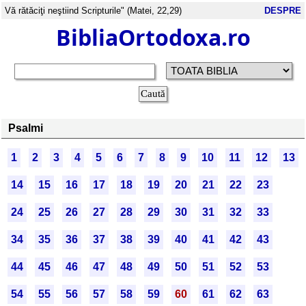
Vă rătăciţi neştiind Scripturile" (Matei, 22,29)
DESPRE
BibliaOrtodoxa.ro
Psalmi
1
2
3
4
5
6
7
8
9
10
11
12
13
14
15
16
17
18
19
20
21
22
23
24
25
26
27
28
29
30
31
32
33
34
35
36
37
38
39
40
41
42
43
44
45
46
47
48
49
50
51
52
53
54
55
56
57
58
59
60
61
62
63