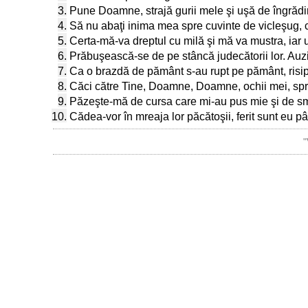
3.
Pune Doamne, strajă gurii mele şi uşă de îngrădir
4.
Să nu abaţi inima mea spre cuvinte de vicleşug, c
5.
Certa-mă-va dreptul cu milă şi mă va mustra, iar 
6.
Prăbuşească-se de pe stâncă judecătorii lor. Auzi-
7.
Ca o brazdă de pământ s-au rupt pe pământ, risipi
8.
Căci către Tine, Doamne, Doamne, ochii mei, spre
9.
Păzeşte-mă de cursa care mi-au pus mie şi de smi
10.
Cădea-vor în mreaja lor păcătoşii, ferit sunt eu pâ
"