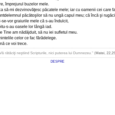
e, împrejurul buzelor mele.
a să-mi dezvinovăţesc păcatele mele; iar cu oamenii cei care fac
untdelemnul păcătoşilor să nu ungă capul meu; că încă şi rugăciu
se-vor graiurile mele că s-au îndulcit,
tu-s-au oasele lor lângă iad.
 Tine am nădăjduit, să nu iei sufletul meu.
ntelile celor ce fac fărădelege.
nă ce voi trece.
Vă rătăciţi neştiind Scripturile, nici puterea lui Dumnezeu." (
Matei, 22,2
DESPRE