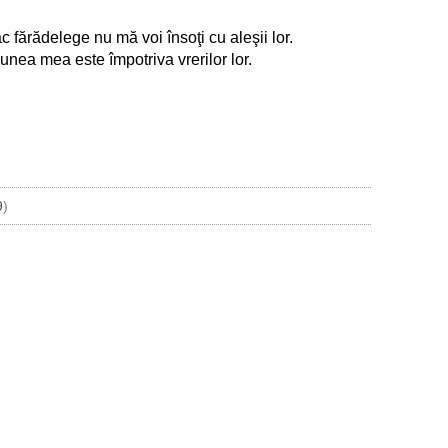
 fărădelege nu mă voi însoţi cu aleşii lor.
nea mea este împotriva vrerilor lor.
9
)