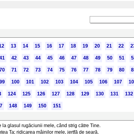
12
13
14
15
16
17
18
19
20
21
22
2
41
42
43
44
45
46
47
48
49
50
51
5
70
71
72
73
74
75
76
77
78
79
80
8
99
100
101
102
103
104
105
106
107
10
3
124
125
126
127
128
129
130
131
132
7
148
149
150
151
la glasul rugăciunii mele, când strig către Tine.
a Ta; ridicarea mâinilor mele, jertfă de seară.