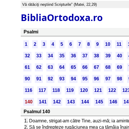
Vă rătăciţi neştiind Scripturile" (Matei, 22,29)
BibliaOrtodoxa.ro
Psalmi
1
2
3
4
5
6
7
8
9
10
11
32
33
34
35
36
37
38
39
40
61
62
63
64
65
66
67
68
69
90
91
92
93
94
95
96
97
98
116
117
118
119
120
121
122
12
140
141
142
143
144
145
146
14
Psalmul 140
1.
Doamne, strigat-am către Tine, auzi-mă; ia aminte 
2.
Să se îndrepteze rugăciunea mea ca tămâia înainte