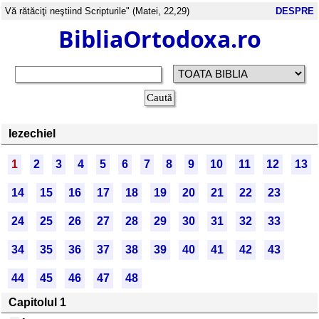
Vă rătăciţi neştiind Scripturile" (Matei, 22,29)
DESPRE
BibliaOrtodoxa.ro
Iezechiel
1
2
3
4
5
6
7
8
9
10
11
12
13
14
15
16
17
18
19
20
21
22
23
24
25
26
27
28
29
30
31
32
33
34
35
36
37
38
39
40
41
42
43
44
45
46
47
48
Capitolul 1