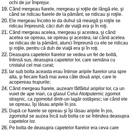
ochi de jur împrejur.
19.
Când mergeau fiarele, mergeau şi roţile de lângă ele, şi
când se ridicau fiarele de la pământ, se ridicau şi roţile.
20.
Ele mergeau încotro le da duhul să meargă şi roţile se
ridicau împreună, căci duh de viaţă era şi în roţi.
21.
Când mergeau acelea, mergeau şi acestea, şi când
acelea se opreau, se opreau şi acestea; iar când acelea
se ridicau de la pământ, atunci împreună cu ele se ridicau
şi roţile, pentru că duh de viaţă era şi în roţi.
22.
Deasupra capetelor fiarelor se vedea un fel de boltă,
întinsă sus, deasupra capetelor lor, care semăna cu
cristalul cel mai curat;
23.
Iar sub bolta aceasta erau întinse aripile fiarelor una spre
alta, şi fiecare fiară mai avea câte două aripi, care le
acopereau trupurile;
24.
Când mergeau fiarele, auzeam fâlfâitul aripilor lor, ca un
vuiet de ape mari, ca glasul Celui Atotputernic zgomot
straşnic, ca zgomotul dintr-un lagăr ostăşesc; iar când ele
se opreau, îşi lăsau aripile în jos.
25.
După ce fiarele se opreau şi îşi lăsau aripile în jos,
zgomotul se auzea încă sub bolta ce se întindea deasupra
capetelor lor.
26.
Pe bolta de deasupra capetelor fiarelor era ceva care