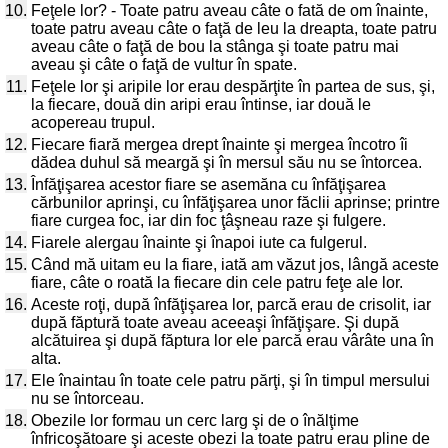
10.
Feţele lor? - Toate patru aveau câte o fată de om înainte,
toate patru aveau câte o faţă de leu la dreapta, toate patru
aveau câte o faţă de bou la stânga şi toate patru mai
aveau şi câte o faţă de vultur în spate.
11.
Feţele lor şi aripile lor erau despărţite în partea de sus, şi,
la fiecare, două din aripi erau întinse, iar două le
acopereau trupul.
12.
Fiecare fiară mergea drept înainte şi mergea încotro îi
dădea duhul să meargă şi în mersul său nu se întorcea.
13.
Înfăţişarea acestor fiare se asemăna cu înfăţişarea
cărbunilor aprinşi, cu înfăţişarea unor făclii aprinse; printre
fiare curgea foc, iar din foc ţâşneau raze şi fulgere.
14.
Fiarele alergau înainte şi înapoi iute ca fulgerul.
15.
Când mă uitam eu la fiare, iată am văzut jos, lângă aceste
fiare, câte o roată la fiecare din cele patru feţe ale lor.
16.
Aceste roţi, după înfăţişarea lor, parcă erau de crisolit, iar
după făptură toate aveau aceeaşi înfăţişare. Şi după
alcătuirea şi după făptura lor ele parcă erau vârâte una în
alta.
17.
Ele înaintau în toate cele patru părţi, şi în timpul mersului
nu se întorceau.
18.
Obezile lor formau un cerc larg şi de o înălţime
înfricoşătoare şi aceste obezi la toate patru erau pline de