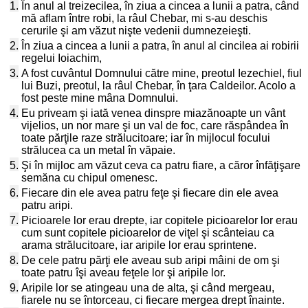
1.
În anul al treizecilea, în ziua a cincea a lunii a patra, când
mă aflam între robi, la râul Chebar, mi s-au deschis
cerurile şi am văzut nişte vedenii dumnezeieşti.
2.
În ziua a cincea a lunii a patra, în anul al cincilea ai robirii
regelui Ioiachim,
3.
A fost cuvântul Domnului către mine, preotul Iezechiel, fiul
lui Buzi, preotul, la râul Chebar, în ţara Caldeilor. Acolo a
fost peste mine mâna Domnului.
4.
Eu priveam şi iată venea dinspre miazănoapte un vânt
vijelios, un nor mare şi un val de foc, care răspândea în
toate părţile raze strălucitoare; iar în mijlocul focului
strălucea ca un metal în văpaie.
5.
Şi în mijloc am văzut ceva ca patru fiare, a căror înfăţişare
semăna cu chipul omenesc.
6.
Fiecare din ele avea patru feţe şi fiecare din ele avea
patru aripi.
7.
Picioarele lor erau drepte, iar copitele picioarelor lor erau
cum sunt copitele picioarelor de viţel şi scânteiau ca
arama strălucitoare, iar aripile lor erau sprintene.
8.
De cele patru părţi ele aveau sub aripi mâini de om şi
toate patru îşi aveau feţele lor şi aripile lor.
9.
Aripile lor se atingeau una de alta, şi când mergeau,
fiarele nu se întorceau, ci fiecare mergea drept înainte.