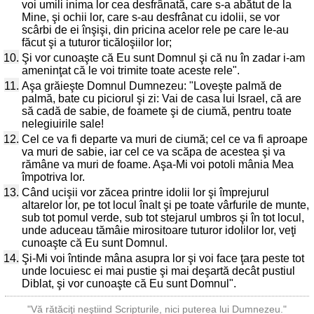
voi umili inima lor cea desfrânată, care s-a abătut de la
Mine, şi ochii lor, care s-au desfrânat cu idolii, se vor
scârbi de ei înşişi, din pricina acelor rele pe care le-au
făcut şi a tuturor ticăloşiilor lor;
10.
Şi vor cunoaşte că Eu sunt Domnul şi că nu în zadar i-am
ameninţat că le voi trimite toate aceste rele".
11.
Aşa grăieşte Domnul Dumnezeu: "Loveşte palmă de
palmă, bate cu piciorul şi zi: Vai de casa lui Israel, că are
să cadă de sabie, de foamete şi de ciumă, pentru toate
nelegiuirile sale!
12.
Cel ce va fi departe va muri de ciumă; cel ce va fi aproape
va muri de sabie, iar cel ce va scăpa de acestea şi va
rămâne va muri de foame. Aşa-Mi voi potoli mânia Mea
împotriva lor.
13.
Când ucişii vor zăcea printre idolii lor şi împrejurul
altarelor lor, pe tot locul înalt şi pe toate vârfurile de munte,
sub tot pomul verde, sub tot stejarul umbros şi în tot locul,
unde aduceau tămâie mirositoare tuturor idolilor lor, veţi
cunoaşte că Eu sunt Domnul.
14.
Şi-Mi voi întinde mâna asupra lor şi voi face ţara peste tot
unde locuiesc ei mai pustie şi mai deşartă decât pustiul
Diblat, şi vor cunoaşte că Eu sunt Domnul".
"Vă rătăciţi neştiind Scripturile, nici puterea lui Dumnezeu."