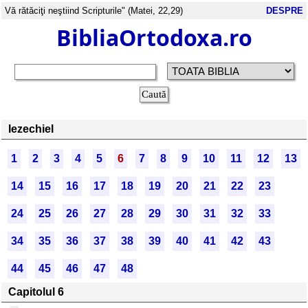
Vă rătăciţi neştiind Scripturile" (Matei, 22,29)
DESPRE
BibliaOrtodoxa.ro
Iezechiel
1
2
3
4
5
6
7
8
9
10
11
12
13
14
15
16
17
18
19
20
21
22
23
24
25
26
27
28
29
30
31
32
33
34
35
36
37
38
39
40
41
42
43
44
45
46
47
48
Capitolul 6