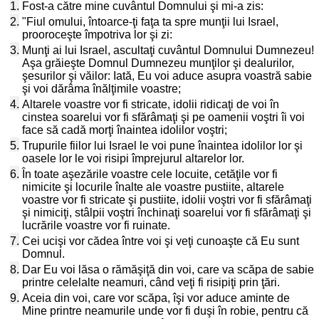
1.
Fost-a către mine cuvântul Domnului şi mi-a zis:
2.
"Fiul omului, întoarce-ţi faţa ta spre munţii lui Israel,
prooroceşte împotriva lor şi zi:
3.
Munţi ai lui Israel, ascultaţi cuvântul Domnului Dumnezeu!
Aşa grăieşte Domnul Dumnezeu munţilor şi dealurilor,
şesurilor şi văilor: Iată, Eu voi aduce asupra voastră sabie
şi voi dărâma înălţimile voastre;
4.
Altarele voastre vor fi stricate, idolii ridicaţi de voi în
cinstea soarelui vor fi sfărâmaţi şi pe oamenii voştri îi voi
face să cadă morţi înaintea idolilor voştri;
5.
Trupurile fiilor lui Israel le voi pune înaintea idolilor lor şi
oasele lor le voi risipi împrejurul altarelor lor.
6.
În toate aşezările voastre cele locuite, cetăţile vor fi
nimicite şi locurile înalte ale voastre pustiite, altarele
voastre vor fi stricate şi pustiite, idolii voştri vor fi sfărâmaţi
şi nimiciţi, stâlpii voştri închinaţi soarelui vor fi sfărâmaţi şi
lucrările voastre vor fi ruinate.
7.
Cei ucişi vor cădea între voi şi veţi cunoaşte că Eu sunt
Domnul.
8.
Dar Eu voi lăsa o rămăşiţă din voi, care va scăpa de sabie
printre celelalte neamuri, când veţi fi risipiţi prin ţări.
9.
Aceia din voi, care vor scăpa, îşi vor aduce aminte de
Mine printre neamurile unde vor fi duşi în robie, pentru că