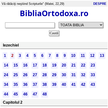
Vă rătăciţi neştiind Scripturile" (Matei, 22,29)
DESPRE
BibliaOrtodoxa.ro
Iezechiel
1
2
3
4
5
6
7
8
9
10
11
12
13
14
15
16
17
18
19
20
21
22
23
24
25
26
27
28
29
30
31
32
33
34
35
36
37
38
39
40
41
42
43
44
45
46
47
48
Capitolul 2