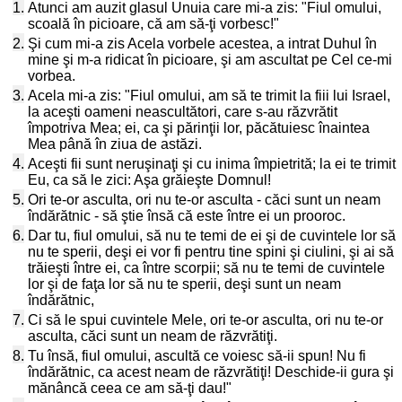
1.
Atunci am auzit glasul Unuia care mi-a zis: "Fiul omului,
scoală în picioare, că am să-ţi vorbesc!"
2.
Şi cum mi-a zis Acela vorbele acestea, a intrat Duhul în
mine şi m-a ridicat în picioare, şi am ascultat pe Cel ce-mi
vorbea.
3.
Acela mi-a zis: "Fiul omului, am să te trimit la fiii lui Israel,
la aceşti oameni neascultători, care s-au răzvrătit
împotriva Mea; ei, ca şi părinţii lor, păcătuiesc înaintea
Mea până în ziua de astăzi.
4.
Aceşti fii sunt neruşinaţi şi cu inima împietrită; la ei te trimit
Eu, ca să le zici: Aşa grăieşte Domnul!
5.
Ori te-or asculta, ori nu te-or asculta - căci sunt un neam
îndărătnic - să ştie însă că este între ei un prooroc.
6.
Dar tu, fiul omului, să nu te temi de ei şi de cuvintele lor să
nu te sperii, deşi ei vor fi pentru tine spini şi ciulini, şi ai să
trăieşti între ei, ca între scorpii; să nu te temi de cuvintele
lor şi de faţa lor să nu te sperii, deşi sunt un neam
îndărătnic,
7.
Ci să le spui cuvintele Mele, ori te-or asculta, ori nu te-or
asculta, căci sunt un neam de răzvrătiţi.
8.
Tu însă, fiul omului, ascultă ce voiesc să-ii spun! Nu fi
îndărătnic, ca acest neam de răzvrătiţi! Deschide-ii gura şi
mănâncă ceea ce am să-ţi dau!"