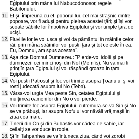
Egiptului prin mâna lui Nabucodonosor, regele
Babilonului.
11.
El şi, împreună cu el, poporul lui, cel mai straşnic dintre
popoare, vor fi aduşi pentru pieirea acestei ţări; şi îşi vor
scoate săbiile lor împotriva Egiptului şi vor umple ţara de
ucişi.
12.
Fluviile lor le voi usca şi voi da pământul în mâinile celor
răi; prin mâna străinilor voi pustii ţara şi tot ce este în ea.
Eu, Domnul, am spus acestea".
13.
Aşa zice Domnul Dumnezeu: "Pierde-voi idolii şi pe
dumnezeii cei mincinoşi din Nof (Memfis). Nu va mai fi
prinţ în ţara Egiptului şi voi răspândi groaza în ţara
Egiptului.
14.
Voi pustii Patrosul şi foc voi trimite asupra Ţoanului şi voi
rosti judecată asupra lui No (Teba).
15.
Vărsa-voi urgia Mea peste Sin, cetatea Egiptului şi
mulţimea oamenilor din No o voi pierde.
16.
Voi trimite foc asupra Egiptului; cutremura-se-va Sin şi No
se va prăbuşi, iar asupra Nofului vor năvăli vrăjmaşii în
ziua cea mare.
17.
Tinerii din On şi din Bubastis vor cădea de sabie, iar
ceilalţi se vor duce în robie.
18.
Şi în Tahpanhes se va întuneca ziua, când voi zdrobi