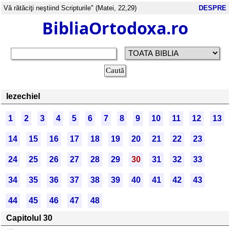
Vă rătăciţi neştiind Scripturile" (Matei, 22,29)
DESPRE
BibliaOrtodoxa.ro
Iezechiel
1
2
3
4
5
6
7
8
9
10
11
12
13
14
15
16
17
18
19
20
21
22
23
24
25
26
27
28
29
30
31
32
33
34
35
36
37
38
39
40
41
42
43
44
45
46
47
48
Capitolul 30