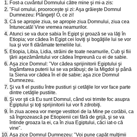
1.
Fost-a cuvântul Domnului către mine şi mi-a zis:
2.
"Fiul omului, prooroceşte şi zi: Aşa grăieşte Domnul
Dumnezeu: Plângeţi! O, ce zi!
3.
Că se apropie ziua, se apropie ziua Domnului, ziua cea
întunecată! Vine vremea neamurilor.
4.
Atunci se va duce sabia în Egipt şi groază se va lăţi în
Etiopia; vor cădea în Egipt cei loviţi şi bogăţiile lui se vor
lua şi vor fi dărâmate temeliile lui.
5.
Etiopia, Libia, Lidia, străini de toate neamurile, Cub şi fiii
ţării aşezământului vor cădea împreună cu ei de sabie.
6.
Aşa zice Domnul: "Vor cădea sprijinitorii Egiptului şi
îngâmfarea puterii lui se va prăbuşi; de la Migdol şi până
la Siena vor cădea în el de sabie; aşa zice Domnul
Dumnezeu.
7.
Şi va fi el pustiu între pustiuri şi cetăţile lor vor face parte
dintre cetăţile pustiite.
8.
Şi vor şti că Eu sunt Domnul, când voi trimite foc asupra
Egiptului şi toţi sprijinitorii lui vor fi zdrobiţi.
9.
În ziua aceea vor merge vestitori de la Mine pe corăbii, ca
să îngrozească pe Etiopienii cei fără de grijă, şi se va
întinde groaza la ei, ca în ziua Egiptului, căci iat-o că
vine".
10.
Aşa zice Domnul Dumnezeu: "Voi pune capăt mulţimii