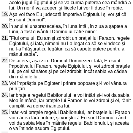
acolo jugul Egiptului şi se va curma puterea cea mândră a
lui. Un nor îl va acoperi şi fiicele lui vor fi duse în robie.
19.
Aşa voi face Eu judecată împotriva Egiptului şi vor şti că
Eu sunt Domnul".
20.
În anul al unsprezecelea, în luna întâi, în ziua a şaptea a
lunii, a fost cuvântul Domnului către mine:
21.
"Fiul omului, Eu am şi zdrobit un braţ al lui Faraon, regele
Egiptului, şi iată, nimeni nu l-a legat ca să se vindece şi
nu l-a înfăşurat cu legături ca să capete putere pentru a
mânui sabia".
22.
De aceea, aşa zice Domnul Dumnezeu: Iată, Eu sunt
împotriva lui Faraon, regele Egiptului, şi voi zdrobi braţele
lui, pe cel sănătos şi pe cel zdrobit, încât sabia va cădea
din mâinile lui.
23.
Voi împrăştia pe Egipteni printre popoare şi-i voi vântura
prin ţări.
24.
Iar braţele regelui Babilonului le voi întări şi-i voi da sabia
Mea în mână, iar braţele lui Faraon le voi zdrobi şi el, rănit
cumplit, va geme înaintea lui.
25.
Întări-voi braţele regelui Babilonului, iar braţele lui Faraon
vor cădea fără putere; şi vor şti că Eu sunt Domnul când
voi da sabia Mea în mâinile regelui Babilonului, şi acesta
o va întinde asupra Egiptului.