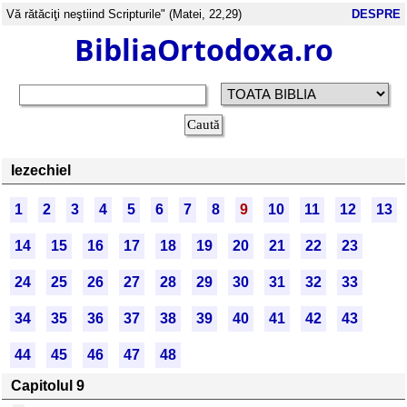
Vă rătăciţi neştiind Scripturile" (Matei, 22,29)
DESPRE
BibliaOrtodoxa.ro
Iezechiel
1
2
3
4
5
6
7
8
9
10
11
12
13
14
15
16
17
18
19
20
21
22
23
24
25
26
27
28
29
30
31
32
33
34
35
36
37
38
39
40
41
42
43
44
45
46
47
48
Capitolul 9