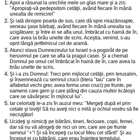
1.
Apoi a răsunat la urechile mele un glas mare şi a zis:
"Apropiaţi-vă pedepsitorii cetăţii, având fiecare în mână
unealta de nimicire!"
2.
Şi iată dinspre poarta de sus, care dă spre miazănoapte,
veneau şase bărbaţi, având fiecare în mână unealta sa
ucigătoare; şi între ei se afla unul, îmbrăcat cu haină de în,
care avea la brâu unelte de scris. Aceştia, venind, s-au
oprit lângă jertfelnicul cel de aramă.
3.
Atunci slava Dumnezeului lui Israel s-a pogorât de pe
heruvimul pe care se afla la pragul casei. Şi a chemat
Domnul pe omul cel îmbrăcat în haină de în, care avea la
brâu unelte de scris,
4.
Şi i-a zis Domnul: Treci prin mijlocul cetăţii, prin Ierusalim,
şi însemnează cu semnul crucii (litera "tau" care în
alfabetul vechi grec avea forma unei cruci) pe frunte, pe
oamenii care gem şi care plâng din cauza multor ticăloşii
care se săvârşesc în mijlocul lui".
5.
Iar celorlalţi le-a zis în auzul meu: "Mergeţi după el prin
cetate şi loviţi! Să nu aveţi nici o milă şi ochiul vostru să fie
necruţător!
6.
Ucideţi şi nimiciţi pe bătrâni, tineri, fecioare, copii, femei,
dar să nu vă atingeţi de nici un om, care are pe frunte
semnul "+"! Şi să începeţi cu locul Meu cel sfânt!" Şi au
început ei cu bătrânii, care erau înaintea templului.