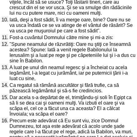
viţele, încât să se usuce? Toţi lăstarii tineri, care au
crescut din el se vor usca. Şi se va smulge din rădăcinile
lui nu cu putere mare, nici cu oameni mulţi.
10.
Iată, deşi a fost sădit, îi va merge oare, bine? Oare nu se
va usca îndată ce se va atinge de el vântul de răsărit? Se
va usca pe muşuroiul pe care a fost sădit".
11.
Fost-a cuvântul Domnului către mine şi mi-a zis:
12.
"Spune neamului de răzvrătiţi: Oare nu ştiţi ce înseamnă
acestea? Spune: Iată a venit regele Babilonului la
Ierusalim şi a luat pe rege şi pe căpeteniile lui şi i-a dus cu
sine în Babilon.
13.
A luat pe unul din neamul regesc şi a încheiat cu acela
legământ, l-a legat cu jurământ, iar pe puternicii ţării i-a
luat cu sine,
14.
Ca regatul să rămână ascultător şi fără trufie, ca să
păzească legământul şi să-s fie credincios.
15.
Dar acela s-a depărtat de el, trimiţându-şi soli în Egipt ca
să li se dea cai şi oameni mulţi. Va izbuti el oare şi va
scăpa el, cel ce a făcut una ca aceasta? El a călcat
învoiala; va scăpa el oare?
16.
Precum este adevărat că Eu sunt viu, zice Domnul
Dumnezeu, tot aşa este adevărat că acolo unde şade
regele care l-a făcut pe el rege, adică la Babilon, va muri,