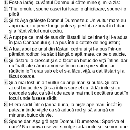
1.
Fost-a iarăşi cuvântul Domnului către mine şi mi-a zis:
2.
"Fiul omului, spune casei lui Israel o ghicitoare, spune-i o
pildă
3.
Şi zi: Aşa grăieşte Domnul Dumnezeu: Un vultur mare eu
aripi mari, cu pene lungi, pufos şi pestriţ a zburat în Liban
şi a frânt vârful unui cedru.
4.
A rupt pe cel mai de sus din lăstarii lui cei tineri şi l-a adus
în ţara Canaanului şi l-a pus într-o cetate de negustori;
5.
A luat apoi pe unul din lăstarii cedrului şi l-a pus într-un
pământ roditor, l-a sădit lângă o apă mare, ca pe o salcie.
6.
Şi lăstarul a crescut şi s-a făcut un butuc de viţă întins, dar
nu înalt, ale cărui ramuri se întorceau spre vultur, iar
rădăcinile îi erau sub el; el s-a făcut viţă, a dat lăstari şi a
făcut coarde.
7.
Şi a mai fost un alt vultur cu aripi mari şi pufos. Şi iată
acest butuc de viţă s-a întins spre el cu rădăcinile şi cu
coardele sale, ca să-l ude acela mai mult decât era udat în
locul unde fusese sădit.
8.
El era sădit într-o ţarină bună, la nişte ape mari, încât îşi
putea întinde viţele ca să aducă rod şi să ajungă un
minunat butuc de vie.
9.
Spune dar: Aşa grăieşte Domnul Dumnezeu: Spori-va el
oare? Nu cumva i se vor smulge rădăcinile şi i se vor rupe