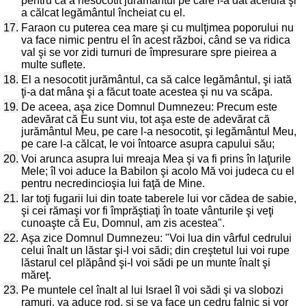
pentru că a nesocotit jurământul pe care l-a dat aceluia şi
a călcat legământul încheiat cu el.
17.
Faraon cu puterea cea mare şi cu mulţimea poporului nu
va face nimic pentru el în acest război, când se va ridica
val şi se vor zidi turnuri de împresurare spre pieirea a
multe suflete.
18.
El a nesocotit jurământul, ca să calce legământul, şi iată
ţi-a dat mâna şi a făcut toate acestea şi nu va scăpa.
19.
De aceea, aşa zice Domnul Dumnezeu: Precum este
adevărat că Eu sunt viu, tot aşa este de adevărat că
jurământul Meu, pe care l-a nesocotit, şi legământul Meu,
pe care l-a călcat, le voi întoarce asupra capului său;
20.
Voi arunca asupra lui mreaja Mea şi va fi prins în laţurile
Mele; îl voi aduce la Babilon şi acolo Mă voi judeca cu el
pentru necredincioşia lui faţă de Mine.
21.
Iar toţi fugarii lui din toate taberele lui vor cădea de sabie,
şi cei rămaşi vor fi împrăştiaţi în toate vânturile şi veţi
cunoaşte că Eu, Domnul, am zis acestea".
22.
Aşa zice Domnul Dumnezeu: "Voi lua din vârful cedrului
celui înalt un lăstar şi-l voi sădi; din creştetul lui voi rupe
lăstarul cel plăpând şi-l voi sădi pe un munte înalt şi
măreţ.
23.
Pe muntele cel înalt al lui Israel îl voi sădi şi va slobozi
ramuri, va aduce rod, şi se va face un cedru falnic şi vor