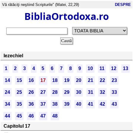
Vă rătăciţi neştiind Scripturile" (Matei, 22,29)
DESPRE
BibliaOrtodoxa.ro
Iezechiel
1
2
3
4
5
6
7
8
9
10
11
12
13
14
15
16
17
18
19
20
21
22
23
24
25
26
27
28
29
30
31
32
33
34
35
36
37
38
39
40
41
42
43
44
45
46
47
48
Capitolul 17