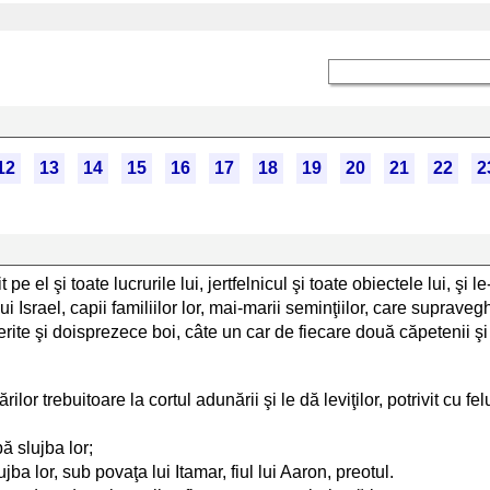
12
13
14
15
16
17
18
19
20
21
22
2
pe el şi toate lucrurile lui, jertfelnicul şi toate obiectele lui, şi le-a
i Israel, capii familiilor lor, mai-marii seminţiilor, care supra
rite şi doisprezece boi, câte un car de fiecare două căpetenii ş
ilor trebuitoare la cortul adunării şi le dă leviţilor, potrivit cu fel
ă slujba lor;
ujba lor, sub povaţa lui Itamar, fiul lui Aaron, preotul.