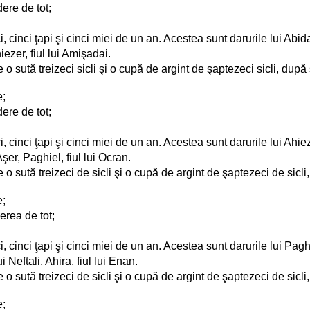
ere de tot;
i, cinci ţapi şi cinci miei de un an. Acestea sunt darurile lui Abid
ezer, fiul lui Amişadai.
de o sută treizeci sicli şi o cupă de argint de şaptezeci sicli, du
e;
ere de tot;
, cinci ţapi şi cinci miei de un an. Acestea sunt darurile lui Ahiez
şer, Paghiel, fiul lui Ocran.
de o sută treizeci de sicli şi o cupă de argint de şaptezeci de sic
e;
erea de tot;
, cinci ţapi şi cinci miei de un an. Acestea sunt darurile lui Paghi
Neftali, Ahira, fiul lui Enan.
de o sută treizeci de sicli şi o cupă de argint de şaptezeci de sic
e;