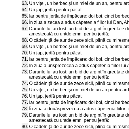
63.
Un viţel, un berbec şi un miel de un an, pentru ard
64.
Un jap, jertfă pentru păcat;
65.
Iar pentru jertfa de împăcare: doi boi, cinci berbec
66.
În ziua a zecea a adus căpetenia fiilor lui Dan, Ahi
67.
Darurile lui au fost: un blid de argint în greutate 
amestecată cu untdelemn, pentru jertfă;
68.
O cădelniţă de aur de zece sicli, plină cu miresm
69.
Un viţel, un berbec şi un miel de un an, pentru ard
70.
Un jap, jertfă pentru păcat;
71.
Iar pentru jertfa de împăcare: doi boi, cinci berbeci
72.
În ziua a unsprezecea a adus căpetenia fiilor lui A
73.
Darurile lui au fost: un blid de argint în greutate 
amestecată cu untdelemn, pentru jertfă;
74.
O cădelniţă de aur de zece sicli, plină cu miresm
75.
Un viţel, un berbec şi un miel de un an pentru ard
76.
Un ţap, jertfă pentru păcat;
77.
Iar pentru jertfa de împăcare: doi boi, cinci berbeci
78.
În ziua a douăsprezecea a adus căpetenia fiilor lui 
79.
Darurile lui au fost: un blid de argint în greutate 
amestecată cu untdelemn, pentru jertfă;
80.
O cădelniţă de aur de zece sicli, plină cu miresm