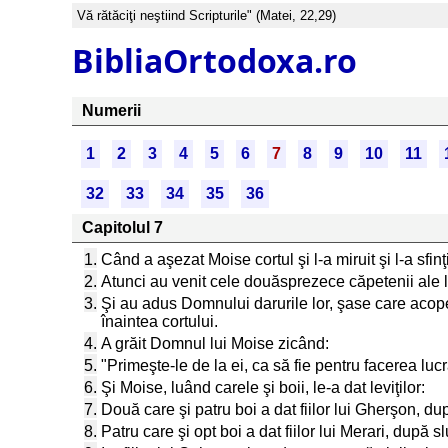
Vă rătăciţi neştiind Scripturile" (Matei, 22,29)
BibliaOrtodoxa.ro
Numerii
1
2
3
4
5
6
7
8
9
10
11
32
33
34
35
36
Capitolul 7
1.
Când a aşezat Moise cortul şi l-a miruit şi l-a sfinţit 
2.
Atunci au venit cele douăsprezece căpetenii ale lu
3.
Şi au adus Domnului darurile lor, şase care acope
înaintea cortului.
4.
A grăit Domnul lui Moise zicând:
5.
"Primeşte-le de la ei, ca să fie pentru facerea lucrăr
6.
Şi Moise, luând carele şi boii, le-a dat leviţilor:
7.
Două care şi patru boi a dat fiilor lui Gherşon, dup
8.
Patru care şi opt boi a dat fiilor lui Merari, după sl