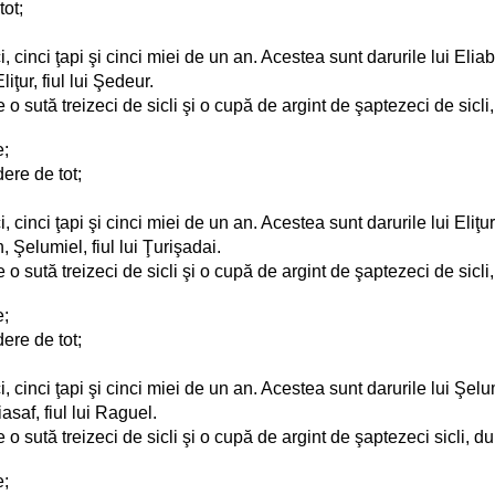
tot;
, cinci ţapi şi cinci miei de un an. Acestea sunt darurile lui Eliab,
iţur, fiul lui Şedeur.
de o sută treizeci de sicli şi o cupă de argint de şaptezeci de sic
e;
ere de tot;
, cinci ţapi şi cinci miei de un an. Acestea sunt darurile lui Eliţur,
 Şelumiel, fiul lui Ţurişadai.
de o sută treizeci de sicli şi o cupă de argint de şaptezeci de sic
e;
ere de tot;
, cinci ţapi şi cinci miei de un an. Acestea sunt darurile lui Şelum
asaf, fiul lui Raguel.
de o sută treizeci de sicli şi o cupă de argint de şaptezeci sicli,
e;