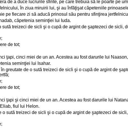
r era de a duce lucrurile sfinte, pe care trebuia să le poarte pe um
lnicului, în ziua miruirii lui, şi au înfăţişat căpeteniile prinoasele
 pe fiecare zi să aducă prinosul său pentru sfinţirea jertfelnicul
inadab, căpetenia seminţiei lui Iuda.
e o sută treizeci de sicli şi o cupă de argint de şaptezeci de sicli
e;
ere de tot;
inci ţapi, cinci miei de un an. Acestea au fost darurile lui Naason
tenia seminţiei lui Isahar.
în greutate de o sută treizeci de sicli şi o cupă de argint de şap
rtfă;
e;
ere de tot;
nci ţapi şi cinci miei de un an. Acestea au fost darurile lui Natanae
Eliab, fiul lui Helon.
de o sută treizeci de sicli şi o cupă de argint de şaptezeci de sic
e;