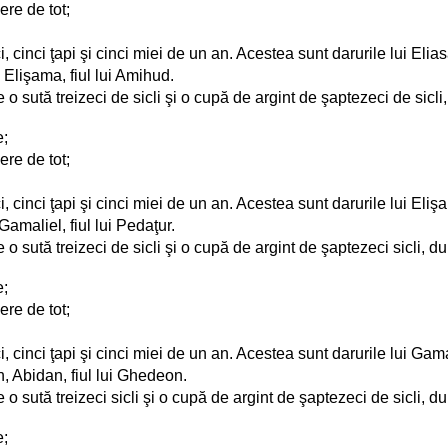
ere de tot;
, cinci ţapi şi cinci miei de un an. Acestea sunt darurile lui Eliasa
, Elişama, fiul lui Amihud.
de o sută treizeci de sicli şi o cupă de argint de şaptezeci de sic
e;
ere de tot;
i, cinci ţapi şi cinci miei de un an. Acestea sunt darurile lui Eliş
Gamaliel, fiul lui Pedaţur.
de o sută treizeci de sicli şi o cupă de argint de şaptezeci sicli,
e;
ere de tot;
, cinci ţapi şi cinci miei de un an. Acestea sunt darurile lui Gamal
n, Abidan, fiul lui Ghedeon.
 de o sută treizeci sicli şi o cupă de argint de şaptezeci de sicli
e;