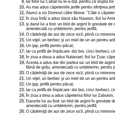
9.
Iar fiilor lui Cahat nu le-a dat, pentru că slujba lo
10.
Au mai adus căpeteniile jertfe pentru sfinţirea jertfe
11.
Atunci a zis Domnul către Moise: "Câte o căpetenie
12.
În ziua întâi a adus darul său Naason, fiul lui Am
13.
şi darul lui a fost: un blid de argint în greutate d
amestecată cu untdelemn, pentru jertfă;
14.
O cădelniţă de aur de zece sicli, plină cu miresm
15.
Un viţel, un berbec şi un miel de un an pentru ard
16.
Un ţap, jertfă pentru păcat;
17.
Iar ca jertfă de împăcare: doi boi, cinci berbeci, c
18.
În ziua a doua a adus Natanael, fiul lui Ţuar, căpe
19.
Acesta a adus dar din partea sa: un blid de argint 
făină de grâu, amestecată cu untdelemn, pentru je
20.
O cădelniţă de aur de zece sicli, plină cu miresm
21.
Un viţel, un berbec şi un miel de un an pentru ard
22.
Un ţap, jertfă pentru păcat;
23.
Iar ca jertfă de împăcare: doi boi, cinci berbeci, ci
24.
În ziua a treia a adus căpetenia fiilor lui Zabulon, 
25.
Darurile lui au fost: un blid de argint în greutate 
amestecată cu untdelemn, pentru jertfă;
26.
O cădelniţă de aur de zece sicli, plină cu miresm