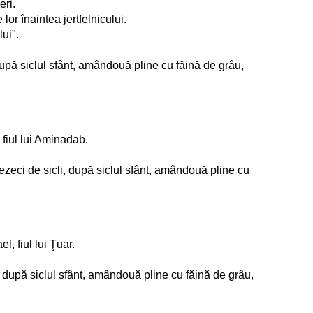
eri.
 lor înaintea jertfelnicului.
ui".
, după siclul sfânt, amândouă pline cu făină de grâu,
, fiul lui Aminadab.
tezeci de sicli, după siclul sfânt, amândouă pline cu
l, fiul lui Ţuar.
li, după siclul sfânt, amândouă pline cu făină de grâu,