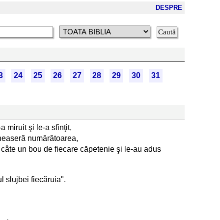
DESPRE
3
24
25
26
27
28
29
30
31
 miruit şi le-a sfinţit,
vegheaseră numărătoarea,
i câte un bou de fiecare căpetenie şi le-au adus
ul slujbei fiecăruia".