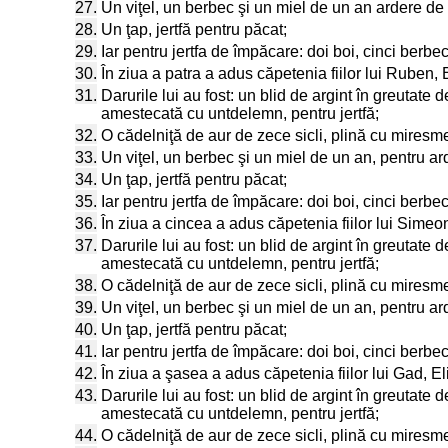
27.
Un viţel, un berbec şi un miel de un an ardere de 
28.
Un ţap, jertfă pentru păcat;
29.
Iar pentru jertfa de împăcare: doi boi, cinci berbeci
30.
În ziua a patra a adus căpetenia fiilor lui Ruben, El
31.
Darurile lui au fost: un blid de argint în greutate 
amestecată cu untdelemn, pentru jertfă;
32.
O cădelniţă de aur de zece sicli, plină cu miresm
33.
Un viţel, un berbec şi un miel de un an, pentru ard
34.
Un ţap, jertfă pentru păcat;
35.
Iar pentru jertfa de împăcare: doi boi, cinci berbeci
36.
În ziua a cincea a adus căpetenia fiilor lui Simeon,
37.
Darurile lui au fost: un blid de argint în greutate 
amestecată cu untdelemn, pentru jertfă;
38.
O cădelniţă de aur de zece sicli, plină cu miresm
39.
Un viţel, un berbec şi un miel de un an, pentru ard
40.
Un ţap, jertfă pentru păcat;
41.
Iar pentru jertfa de împăcare: doi boi, cinci berbeci
42.
În ziua a şasea a adus căpetenia fiilor lui Gad, Eli
43.
Darurile lui au fost: un blid de argint în greutate 
amestecată cu untdelemn, pentru jertfă;
44.
O cădelniţă de aur de zece sicli, plină cu miresm