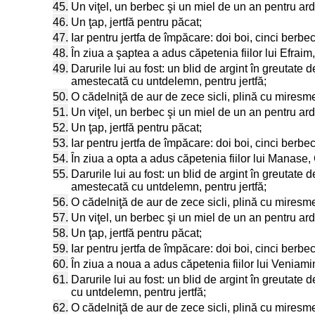
45.
Un viţel, un berbec şi un miel de un an pentru ard
46.
Un ţap, jertfă pentru păcat;
47.
Iar pentru jertfa de împăcare: doi boi, cinci berbeci
48.
În ziua a şaptea a adus căpetenia fiilor lui Efraim
49.
Darurile lui au fost: un blid de argint în greutate 
amestecată cu untdelemn, pentru jertfă;
50.
O cădelniţă de aur de zece sicli, plină cu miresm
51.
Un viţel, un berbec şi un miel de un an pentru ard
52.
Un ţap, jertfă pentru păcat;
53.
Iar pentru jertfa de împăcare: doi boi, cinci berbec
54.
În ziua a opta a adus căpetenia fiilor lui Manase, 
55.
Darurile lui au fost: un blid de argint în greutate 
amestecată cu untdelemn, pentru jertfă;
56.
O cădelniţă de aur de zece sicli, plină cu miresm
57.
Un viţel, un berbec şi un miel de un an pentru ard
58.
Un ţap, jertfă pentru păcat;
59.
Iar pentru jertfa de împăcare: doi boi, cinci berbeci
60.
În ziua a noua a adus căpetenia fiilor lui Veniami
61.
Darurile lui au fost: un blid de argint în greutate
cu untdelemn, pentru jertfă;
62.
O cădelniţă de aur de zece sicli, plină cu miresm