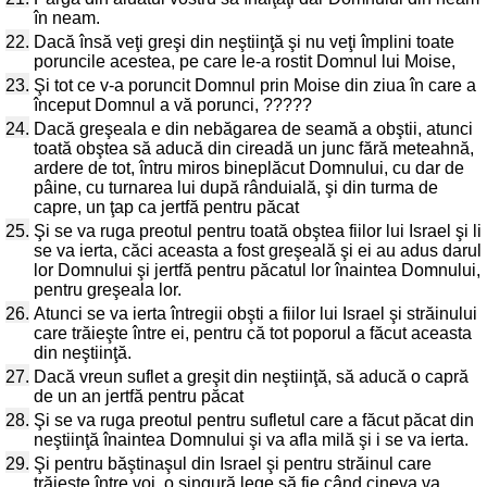
în neam.
22.
Dacă însă veţi greşi din neştiinţă şi nu veţi împlini toate
poruncile acestea, pe care le-a rostit Domnul lui Moise,
23.
Şi tot ce v-a poruncit Domnul prin Moise din ziua în care a
început Domnul a vă porunci, ?????
24.
Dacă greşeala e din nebăgarea de seamă a obştii, atunci
toată obştea să aducă din cireadă un junc fără meteahnă,
ardere de tot, întru miros bineplăcut Domnului, cu dar de
pâine, cu turnarea lui după rânduială, şi din turma de
capre, un ţap ca jertfă pentru păcat
25.
Şi se va ruga preotul pentru toată obştea fiilor lui Israel şi li
se va ierta, căci aceasta a fost greşeală şi ei au adus darul
lor Domnului şi jertfă pentru păcatul lor înaintea Domnului,
pentru greşeala lor.
26.
Atunci se va ierta întregii obşti a fiilor lui Israel şi străinului
care trăieşte între ei, pentru că tot poporul a făcut aceasta
din neştiinţă.
27.
Dacă vreun suflet a greşit din neştiinţă, să aducă o capră
de un an jertfă pentru păcat
28.
Şi se va ruga preotul pentru sufletul care a făcut păcat din
neştiinţă înaintea Domnului şi va afla milă şi i se va ierta.
29.
Şi pentru băştinaşul din Israel şi pentru străinul care
trăieşte între voi, o singură lege să fie când cineva va