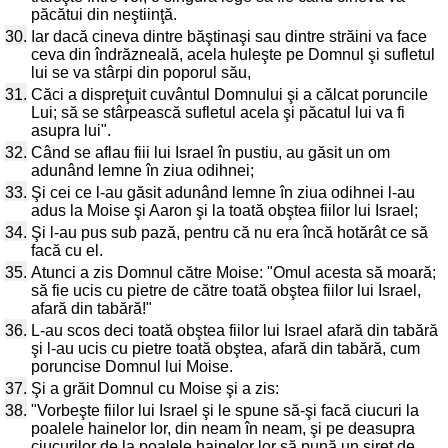
păcătui din neştiinţă.
30.
Iar dacă cineva dintre băştinaşi sau dintre străini va face
ceva din îndrăzneală, acela huleşte pe Domnul şi sufletul
lui se va stârpi din poporul său,
31.
Căci a dispreţuit cuvântul Domnului şi a călcat poruncile
Lui; să se stârpească sufletul acela şi păcatul lui va fi
asupra lui".
32.
Când se aflau fiii lui Israel în pustiu, au găsit un om
adunând lemne în ziua odihnei;
33.
Şi cei ce l-au găsit adunând lemne în ziua odihnei l-au
adus la Moise şi Aaron şi la toată obştea fiilor lui Israel;
34.
Şi l-au pus sub pază, pentru că nu era încă hotărât ce să
facă cu el.
35.
Atunci a zis Domnul către Moise: "Omul acesta să moară;
să fie ucis cu pietre de către toată obştea fiilor lui Israel,
afară din tabără!"
36.
L-au scos deci toată obştea fiilor lui Israel afară din tabără
şi l-au ucis cu pietre toată obştea, afară din tabără, cum
poruncise Domnul lui Moise.
37.
Şi a grăit Domnul cu Moise şi a zis:
38.
"Vorbeşte fiilor lui Israel şi le spune să-şi facă ciucuri la
poalele hainelor lor, din neam în neam, şi pe deasupra
ciucurilor de la poalele hainelor lor să pună un şiret de