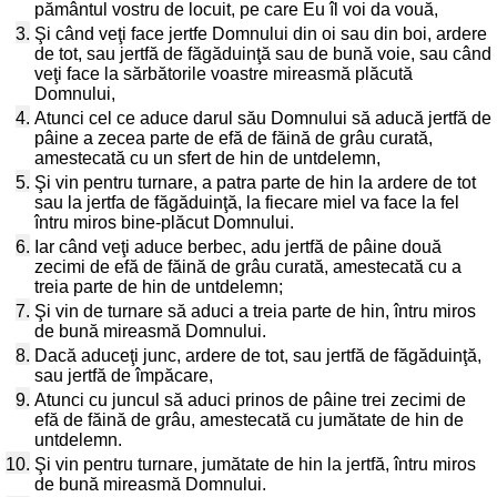
pământul vostru de locuit, pe care Eu îl voi da vouă,
3.
Şi când veţi face jertfe Domnului din oi sau din boi, ardere
de tot, sau jertfă de făgăduinţă sau de bună voie, sau când
veţi face la sărbătorile voastre mireasmă plăcută
Domnului,
4.
Atunci cel ce aduce darul său Domnului să aducă jertfă de
pâine a zecea parte de efă de făină de grâu curată,
amestecată cu un sfert de hin de untdelemn,
5.
Şi vin pentru turnare, a patra parte de hin la ardere de tot
sau la jertfa de făgăduinţă, la fiecare miel va face la fel
întru miros bine-plăcut Domnului.
6.
Iar când veţi aduce berbec, adu jertfă de pâine două
zecimi de efă de făină de grâu curată, amestecată cu a
treia parte de hin de untdelemn;
7.
Şi vin de turnare să aduci a treia parte de hin, întru miros
de bună mireasmă Domnului.
8.
Dacă aduceţi junc, ardere de tot, sau jertfă de făgăduinţă,
sau jertfă de împăcare,
9.
Atunci cu juncul să aduci prinos de pâine trei zecimi de
efă de făină de grâu, amestecată cu jumătate de hin de
untdelemn.
10.
Şi vin pentru turnare, jumătate de hin la jertfă, întru miros
de bună mireasmă Domnului.