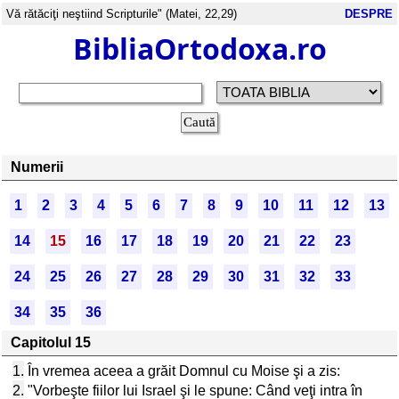
Vă rătăciţi neştiind Scripturile" (Matei, 22,29)
DESPRE
BibliaOrtodoxa.ro
Numerii
1
2
3
4
5
6
7
8
9
10
11
12
13
14
15
16
17
18
19
20
21
22
23
24
25
26
27
28
29
30
31
32
33
34
35
36
Capitolul 15
1.
În vremea aceea a grăit Domnul cu Moise şi a zis:
2.
"Vorbeşte fiilor lui Israel şi le spune: Când veţi intra în