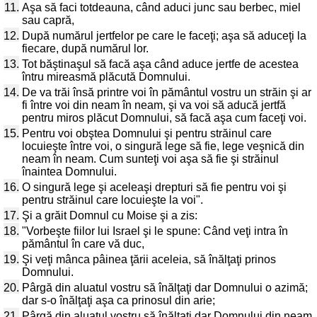
11.
Aşa să faci totdeauna, când aduci junc sau berbec, miel
sau capră,
12.
După numărul jertfelor pe care le faceţi; aşa să aduceţi la
fiecare, după numărul lor.
13.
Tot băştinaşul să facă aşa când aduce jertfe de acestea
întru mireasmă plăcută Domnului.
14.
De va trăi însă printre voi în pământul vostru un străin şi ar
fi între voi din neam în neam, şi va voi să aducă jertfă
pentru miros plăcut Domnului, să facă aşa cum faceţi voi.
15.
Pentru voi obştea Domnului şi pentru străinul care
locuieşte între voi, o singură lege să fie, lege veşnică din
neam în neam. Cum sunteţi voi aşa să fie şi străinul
înaintea Domnului.
16.
O singură lege şi aceleaşi drepturi să fie pentru voi şi
pentru străinul care locuieşte la voi".
17.
Şi a grăit Domnul cu Moise şi a zis:
18.
"Vorbeşte fiilor lui Israel şi le spune: Când veţi intra în
pământul în care vă duc,
19.
Şi veţi mânca pâinea ţării aceleia, să înălţaţi prinos
Domnului.
20.
Pârgă din aluatul vostru să înălţaţi dar Domnului o azimă;
dar s-o înălţaţi aşa ca prinosul din arie;
21.
Pârgă din aluatul vostru să înălţaţi dar Domnului din neam