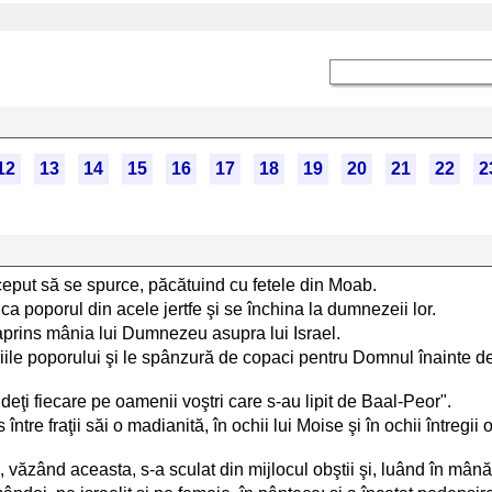
12
13
14
15
16
17
18
19
20
21
22
2
nceput să se spurce, păcătuind cu fetele din Moab.
nca poporul din acele jertfe şi se închina la dumnezeii lor.
 aprins mânia lui Dumnezeu asupra lui Israel.
ile poporului şi le spânzură de copaci pentru Domnul înainte de a
ideţi fiecare pe oamenii voştri care s-au lipit de Baal-Peor".
 între fraţii săi o madianită, în ochii lui Moise şi în ochii întregii 
on, văzând aceasta, s-a sculat din mijlocul obştii şi, luând în mân