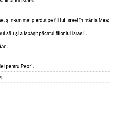
fiilor lui Israel.
ne, şi n-am mai pierdut pe fiii lui Israel în mânia Mea;
său şi a ispăşit păcatul fiilor lui Israel".
ian.
lei pentru Peor".
9
)