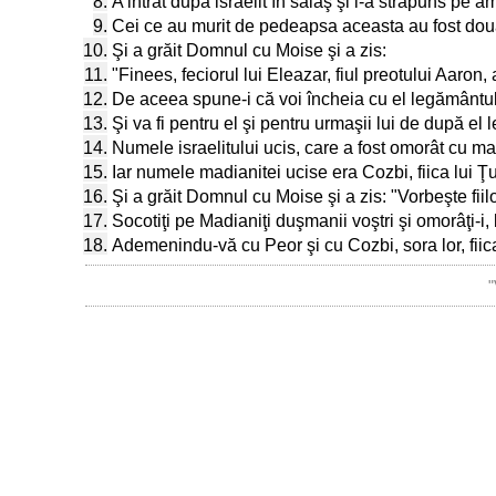
8.
A intrat după israelit în sălaş şi i-a străpuns pe am
9.
Cei ce au murit de pedeapsa aceasta au fost două
10.
Şi a grăit Domnul cu Moise şi a zis:
11.
"Finees, feciorul lui Eleazar, fiul preotului Aaron,
12.
De aceea spune-i că voi încheia cu el legământu
13.
Şi va fi pentru el şi pentru urmaşii lui de după el
14.
Numele israelitului ucis, care a fost omorât cu mad
15.
Iar numele madianitei ucise era Cozbi, fiica lui Ţu
16.
Şi a grăit Domnul cu Moise şi a zis: "Vorbeşte fiilor 
17.
Socotiţi pe Madianiţi duşmanii voştri şi omorâţi-i, 
18.
Ademenindu-vă cu Peor şi cu Cozbi, sora lor, fiica 
"