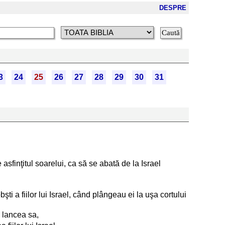
DESPRE
3
24
25
26
27
28
29
30
31
sfinţitul soarelui, ca să se abată de la Israel
obşti a fiilor lui Israel, când plângeau ei la uşa cortului
ă lancea sa,