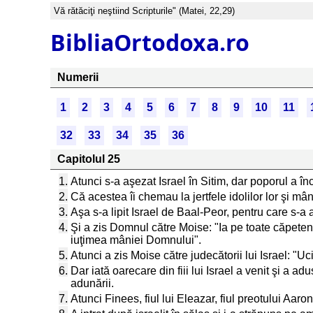
Vă rătăciţi neştiind Scripturile" (Matei, 22,29)
BibliaOrtodoxa.ro
Numerii
1
2
3
4
5
6
7
8
9
10
11
32
33
34
35
36
Capitolul 25
1.
Atunci s-a aşezat Israel în Sitim, dar poporul a î
2.
Că acestea îi chemau la jertfele idolilor lor şi mâ
3.
Aşa s-a lipit Israel de Baal-Peor, pentru care s-a
4.
Şi a zis Domnul către Moise: "Ia pe toate căpeteni
iuţimea mâniei Domnului".
5.
Atunci a zis Moise către judecătorii lui Israel: "Uc
6.
Dar iată oarecare din fiii lui Israel a venit şi a adus
adunării.
7.
Atunci Finees, fiul lui Eleazar, fiul preotului Aar