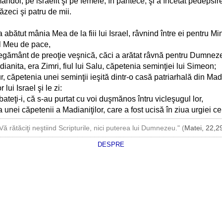
ândoi, pe israelit şi pe femeie, în pântece; şi a încetat pedepsirea 
zeci şi patru de mii.
 a abătut mânia Mea de la fiii lui Israel, râvnind între ei pentru Mi
l Meu de pace,
 legământ de preoţie veşnică, căci a arătat râvnă pentru Dumnezeul 
ianita, era Zimri, fiul lui Salu, căpetenia seminţiei lui Simeon;
r, căpetenia unei seminţii ieşită dintr-o casă patriarhală din Mad
lui Israel şi le zi:
bateţi-i, că s-au purtat cu voi duşmănos întru vicleşugul lor,
unei căpetenii a Madianiţilor, care a fost ucisă în ziua urgiei ce
Vă rătăciţi neştiind Scripturile, nici puterea lui Dumnezeu." (
Matei, 22,2
DESPRE