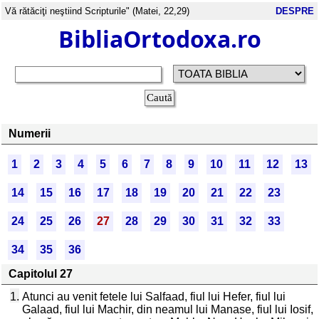
Vă rătăciţi neştiind Scripturile" (Matei, 22,29)
DESPRE
BibliaOrtodoxa.ro
Numerii
1
2
3
4
5
6
7
8
9
10
11
12
13
14
15
16
17
18
19
20
21
22
23
24
25
26
27
28
29
30
31
32
33
34
35
36
Capitolul 27
1.
Atunci au venit fetele lui Salfaad, fiul lui Hefer, fiul lui
Galaad, fiul lui Machir, din neamul lui Manase, fiul lui Iosif,