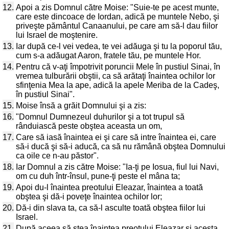
12.
Apoi a zis Domnul către Moise: "Suie-te pe acest munte,
care este dincoace de Iordan, adică pe muntele Nebo, şi
priveşte pământul Canaanului, pe care am să-l dau fiilor
lui Israel de moştenire.
13.
Iar după ce-l vei vedea, te vei adăuga şi tu la poporul tău,
cum s-a adăugat Aaron, fratele tău, pe muntele Hor.
14.
Pentru că v-aţi împotrivit poruncii Mele în pustiul Sinai, în
vremea tulburării obştii, ca să arătaţi înaintea ochilor lor
sfinţenia Mea la ape, adică la apele Meriba de la Cadeş,
în pustiul Sinai".
15.
Moise însă a grăit Domnului şi a zis:
16.
"Domnul Dumnezeul duhurilor şi a tot trupul să
rânduiască peste obştea aceasta un om,
17.
Care să iasă înaintea ei şi care să intre înaintea ei, care
să-i ducă şi să-i aducă, ca să nu rămână obştea Domnului
ca oile ce n-au păstor".
18.
Iar Domnul a zis către Moise: "Ia-ţi pe Iosua, fiul lui Navi,
om cu duh într-însul, pune-ţi peste el mâna ta;
19.
Apoi du-l înaintea preotului Eleazar, înaintea a toată
obştea şi dă-i poveţe înaintea ochilor lor;
20.
Dă-i din slava ta, ca să-l asculte toată obştea fiilor lui
Israel.
21.
După aceea să stea înaintea preotului Eleazar şi acesta