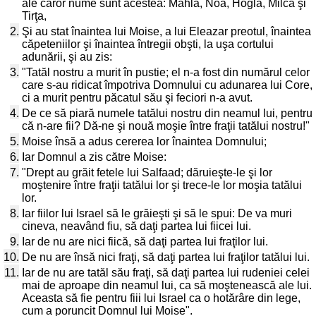
ale căror nume sunt acestea: Mahla, Noa, Hogla, Milca şi
Tirţa,
2.
Şi au stat înaintea lui Moise, a lui Eleazar preotul, înaintea
căpeteniilor şi înaintea întregii obşti, la uşa cortului
adunării, şi au zis:
3.
"Tatăl nostru a murit în pustie; el n-a fost din numărul celor
care s-au ridicat împotriva Domnului cu adunarea lui Core,
ci a murit pentru păcatul său şi feciori n-a avut.
4.
De ce să piară numele tatălui nostru din neamul lui, pentru
că n-are fii? Dă-ne şi nouă moşie între fraţii tatălui nostru!"
5.
Moise însă a adus cererea lor înaintea Domnului;
6.
Iar Domnul a zis către Moise:
7.
"Drept au grăit fetele lui Salfaad; dăruieşte-le şi lor
moştenire între fraţii tatălui lor şi trece-le lor moşia tatălui
lor.
8.
Iar fiilor lui Israel să le grăieşti şi să le spui: De va muri
cineva, neavând fiu, să daţi partea lui fiicei lui.
9.
Iar de nu are nici fiică, să daţi partea lui fraţilor lui.
10.
De nu are însă nici fraţi, să daţi partea lui fraţilor tatălui lui.
11.
Iar de nu are tatăl său fraţi, să daţi partea lui rudeniei celei
mai de aproape din neamul lui, ca să moştenească ale lui.
Aceasta să fie pentru fiii lui Israel ca o hotărâre din lege,
cum a poruncit Domnul lui Moise".