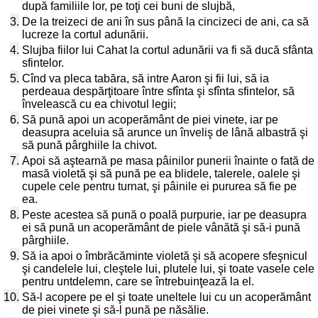
după familiile lor, pe toţi cei buni de slujbă,
3.
De la treizeci de ani în sus până la cincizeci de ani, ca să
lucreze la cortul adunării.
4.
Slujba fiilor lui Cahat la cortul adunării va fi să ducă sfânta
sfintelor.
5.
Cînd va pleca tabăra, să intre Aaron şi fii lui, să ia
perdeaua despărţitoare între sfînta şi sfînta sfintelor, să
învelească cu ea chivotul legii;
6.
Să pună apoi un acoperământ de piei vinete, iar pe
deasupra aceluia să arunce un înveliş de lână albastră şi
să pună pârghiile la chivot.
7.
Apoi să aştearnă pe masa pâinilor punerii înainte o fată de
masă violetă şi să pună pe ea blidele, talerele, oalele şi
cupele cele pentru turnat, şi pâinile ei pururea să fie pe
ea.
8.
Peste acestea să pună o poală purpurie, iar pe deasupra
ei să pună un acoperământ de piele vânătă şi să-i pună
pârghiile.
9.
Să ia apoi o îmbrăcăminte violetă şi să acopere sfeşnicul
şi candelele lui, cleştele lui, plutele lui, şi toate vasele cele
pentru untdelemn, care se întrebuinţează la el.
10.
Să-l acopere pe el şi toate uneltele lui cu un acoperământ
de piei vinete şi să-l pună pe năsălie.