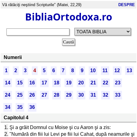
Vă rătăciţi neştiind Scripturile" (Matei, 22,29)
DESPRE
BibliaOrtodoxa.ro
Numerii
1
2
3
4
5
6
7
8
9
10
11
12
13
14
15
16
17
18
19
20
21
22
23
24
25
26
27
28
29
30
31
32
33
34
35
36
Capitolul 4
1.
Şi a grăit Domnul cu Moise şi cu Aaron şi a zis:
2.
"Numără din fiii lui Levi pe fiii lui Cahat, după neamurile şi