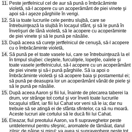
11.
Peste jertfelnicul cel de aur să pună o îmbrăcăminte
violetă, să-l acopere cu un acoperământ de piei vinete şi
apoi să-i aşeze pârghiile în verigi.
12.
Să ia toate lucrurile cele pentru slujbă, care se
întrebuinţează la slujbă în locaşul sfânt, şi să le pună în
învelişuri de lână violetă, să le acopere cu acoperăminte
de piei vinete şi să le pună pe năsălie.
13.
După aceea să cureţe jertfelnicul de cenuşă, să-l acopere
cu o îmbrăcăminte violetă,
14.
Să pună pe el toate vasele lui, care se întrebuinţează la el
în timpul slujbei: cleştele, furculiţele, lopeţile, oalele şi
toate vasele jertfelnicului, să-l acopere cu un acoperământ
de piei vinete şi să-i pună pârghiile. Să ia apoi o
îmbrăcăminte violetă şi să acopere baia şi postamentul ei;
să pună pe deasupra lor un acoperământ vânăt de piele şi
să le pună pe năsălie.
15.
După aceea Aaron şi fiii lui, înainte de plecarea taberei la
drum, vor strânge tot cortul şi vor înveli toate lucrurile
locaşului sfânt, iar fiii lui Cahat vor veni să le ia; dar nu
trebuie să se atingă ei de sfânta sfintelor, ca să nu moară.
Aceste lucruri ale cortului să le ducă fiii lui Cahat.
16.
Eleazar, fiul preotului Aaron, va fi supraveghetor peste
untdelemnul pentru sfeşnic, aromatele de tămâiat, darul
zilnic de pâine şi mirul; va avea şi supraveghere peste tot