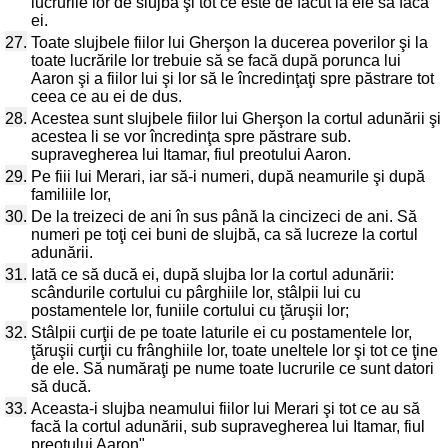
lucrurile lor de slujbă şi tot ce este de făcut la ele să facă
ei.
27.
Toate slujbele fiilor lui Gherşon la ducerea poverilor şi la
toate lucrările lor trebuie să se facă după porunca lui
Aaron şi a fiilor lui şi lor să le încredinţaţi spre păstrare tot
ceea ce au ei de dus.
28.
Acestea sunt slujbele fiilor lui Gherşon la cortul adunării şi
acestea li se vor încredinţa spre păstrare sub.
supravegherea lui Itamar, fiul preotului Aaron.
29.
Pe fiii lui Merari, iar să-i numeri, după neamurile şi după
familiile lor,
30.
De la treizeci de ani în sus până la cincizeci de ani. Să
numeri pe toţi cei buni de slujbă, ca să lucreze la cortul
adunării.
31.
Iată ce să ducă ei, după slujba lor la cortul adunării:
scândurile cortului cu pârghiile lor, stâlpii lui cu
postamentele lor, funiile cortului cu ţăruşii lor;
32.
Stâlpii curţii de pe toate laturile ei cu postamentele lor,
ţăruşii curţii cu frânghiile lor, toate uneltele lor şi tot ce ţine
de ele. Să număraţi pe nume toate lucrurile ce sunt datori
să ducă.
33.
Aceasta-i slujba neamului fiilor lui Merari şi tot ce au să
facă la cortul adunării, sub supravegherea lui Itamar, fiul
preotului Aaron".