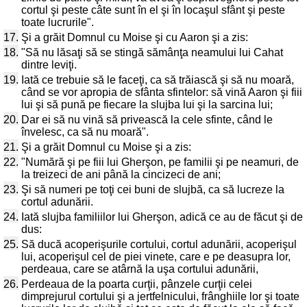
cortul şi peste câte sunt în el şi în locaşul sfânt şi peste
toate lucrurile".
17.
Şi a grăit Domnul cu Moise şi cu Aaron şi a zis:
18.
"Să nu lăsaţi să se stingă sămânţa neamului lui Cahat
dintre leviţi.
19.
Iată ce trebuie să le faceţi, ca să trăiască şi să nu moară,
când se vor apropia de sfânta sfintelor: să vină Aaron şi fiii
lui şi să pună pe fiecare la slujba lui şi la sarcina lui;
20.
Dar ei să nu vină să privească la cele sfinte, când le
învelesc, ca să nu moară".
21.
Şi a grăit Domnul cu Moise şi a zis:
22.
"Numără şi pe fiii lui Gherşon, pe familii şi pe neamuri, de
la treizeci de ani până la cincizeci de ani;
23.
Şi să numeri pe toţi cei buni de slujbă, ca să lucreze la
cortul adunării.
24.
Iată slujba familiilor lui Gherşon, adică ce au de făcut şi de
dus:
25.
Să ducă acoperişurile cortului, cortul adunării, acoperişul
lui, acoperişul cel de piei vinete, care e pe deasupra lor,
perdeaua, care se atârnă la uşa cortului adunării,
26.
Perdeaua de la poarta curţii, pânzele curţii celei
dimprejurul cortului şi a jertfelnicului, frânghiile lor şi toate