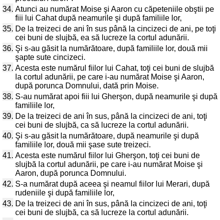
34.
Atunci au numărat Moise şi Aaron cu căpeteniile obştii pe
fiii lui Cahat după neamurile şi după familiile lor,
35.
De la treizeci de ani în sus până la cincizeci de ani, pe toţi
cei buni de slujbă, ea să lucreze la cortul adunării.
36.
Şi s-au găsit la numărătoare, după familiile lor, două mii
şapte sute cincizeci.
37.
Acesta este numărul fiilor lui Cahat, toţi cei buni de slujbă
la cortul adunării, pe care i-au numărat Moise şi Aaron,
după porunca Domnului, dată prin Moise.
38.
S-au numărat apoi fiii lui Gherşon, după neamurile şi după
familiile lor,
39.
De la treizeci de ani în sus, până la cincizeci de ani, toţi
cei buni de slujbă, ca să lucreze la cortul adunării.
40.
Şi s-au găsit la numărătoare, după neamurile şi după
familiile lor, două mii şase sute treizeci.
41.
Acesta este numărul fiilor lui Gherşon, toţi cei buni de
slujbă la cortul adunării, pe care i-au numărat Moise şi
Aaron, după porunca Domnului.
42.
S-a numărat după aceea şi neamul fiilor lui Merari, după
rudeniile şi după familiile lor,
43.
De la treizeci de ani în sus, până la cincizeci de ani, toţi
cei buni de slujbă, ca să lucreze la cortul adunării.