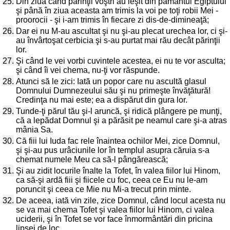
25.
Din ziua când părinţii voştri au ieşit din pământul Egiptului
şi până în ziua aceasta am trimis la voi pe toţi robii Mei -
proorocii - şi i-am trimis în fiecare zi dis-de-dimineaţă;
26.
Dar ei nu M-au ascultat şi nu şi-au plecat urechea lor, ci şi-
au învârtoşat cerbicia şi s-au purtat mai rău decât părinţii
lor.
27.
Şi când le vei vorbi cuvintele acestea, ei nu te vor asculta;
şi când îi vei chema, nu-ţi vor răspunde.
28.
Atunci să le zici: Iată un popor care nu ascultă glasul
Domnului Dumnezeului său şi nu primeşte învăţătură!
Credinţa nu mai este; ea a dispărut din gura lor.
29.
Tunde-ţi părul tău şi-l aruncă, şi ridică plângere pe munţi,
că a lepădat Domnul şi a părăsit pe neamul care şi-a atras
mânia Sa.
30.
Că fiii lui Iuda fac rele înaintea ochilor Mei, zice Domnul,
şi şi-au pus urâciunile lor în templul asupra căruia s-a
chemat numele Meu ca să-l pângărească;
31.
Şi au zidit locurile înalte la Tofet, în valea fiilor lui Hinom,
ca să-şi ardă fiii şi fiicele cu foc, ceea ce Eu nu le-am
poruncit şi ceea ce Mie nu Mi-a trecut prin minte.
32.
De aceea, iată vin zile, zice Domnul, când locul acesta nu
se va mai chema Tofet şi valea fiilor lui Hinom, ci valea
uciderii, şi în Tofet se vor face înmormântări din pricina
lipsei de loc.