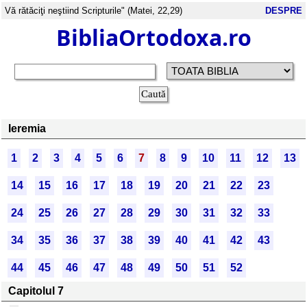
Vă rătăciţi neştiind Scripturile" (Matei, 22,29)
DESPRE
BibliaOrtodoxa.ro
Ieremia
1
2
3
4
5
6
7
8
9
10
11
12
13
14
15
16
17
18
19
20
21
22
23
24
25
26
27
28
29
30
31
32
33
34
35
36
37
38
39
40
41
42
43
44
45
46
47
48
49
50
51
52
Capitolul 7