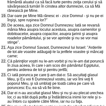
frământă aluatul ca să facă turte pentru zeiţa cerului şi să
săvârşească turnări în cinstea altor dumnezei, ca să Mă
rănească pe Mine.
19.
Dar oare pe Mine Mă rănesc ei - zice Domnul - şi nu pe ei
înşişi, spre ruşinea lor?"
20.
De aceea, aşa zice Domnul Dumnezeu: Iată se revarsă
mânia Mea asupra locului acestuia, asupra oamenilor şi
dobitoacelor, asupra copacilor, asupra ţarinii şi asupra
roadelor pământului, şi se vor aprinde şi nu se vor mai
stinge".
21.
Aşa zice Domnul Savaot, Dumnezeul lui Israel: "Arderile
de tot ale voastre adăugaţi-le la jertfele voastre şi mâncaţi
carne;
22.
Că părinţilor voştri nu le-am vorbit şi nu le-am dat poruncă
în ziua aceea, în care i-am scos din pământul Egiptului,
pentru arderea de tot şi pentru jertfă;
23.
Ci iată porunca pe care ţi-am dat-o: Să ascultaţi glasul
Meu, şi Eu voi fi Dumnezeul vostru, iar voi Îmi veţi fi
poporul Meu, şi să umblaţi pe toată calea pe care vă
poruncesc Eu, ea să vă fie bine.
24.
Dar ei n-au ascultat glasul Meu şi nu şi-au plecat urechea
lor, ci au trăit după pofta şi îndărătnicia inimii lor rele şi s-
au întors cu spatele către Mine, iar nu cu faţa.