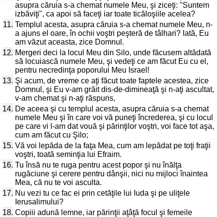
asupra căruia s-a chemat numele Meu, şi ziceţi: "Suntem
izbăviţi", ca apoi să faceţi iar toate ticăloşiile acelea?
11.
Templul acesta, asupra căruia s-a chemat numele Meu, n-
a ajuns el oare, în ochii voştri peşteră de tâlhari? Iată, Eu
am văzut aceasta, zice Domnul.
12.
Mergeri deci la locul Meu din Silo, unde făcusem altădată
să locuiască numele Meu, şi vedeţi ce am făcut Eu cu el,
pentru necredinţa poporului Meu Israel!
13.
Şi acum, de vreme ce aţi făcut toate faptele acestea, zice
Domnul, şi Eu v-am grăit dis-de-dimineaţă şi n-aţi ascultat,
v-am chemat şi n-aţi răspuns,
14.
De aceea şi cu templul acesta, asupra căruia s-a chemat
numele Meu şi în care voi vă puneţi încrederea, şi cu locul
pe care vi l-am dat vouă şi părinţilor voştri, voi face tot aşa,
cum am făcut cu Şilo;
15.
Vă voi lepăda de la faţa Mea, cum am lepădat pe toţi fraţii
voştri, toată seminţia lui Efraim.
16.
Tu însă nu te ruga pentru acest popor şi nu înălţa
rugăciune şi cerere pentru dânşii, nici nu mijloci înaintea
Mea, că nu te voi asculta.
17.
Nu vezi tu ce fac ei prin cetăţile lui Iuda şi pe uliţele
Ierusalimului?
18.
Copiii adună lemne, iar părinţii aţâţă focul şi femeile