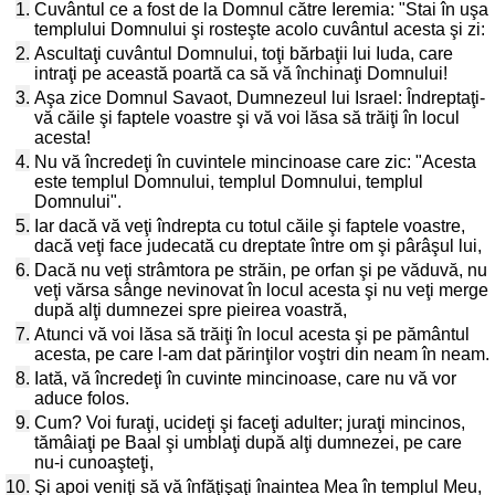
1.
Cuvântul ce a fost de la Domnul către Ieremia: "Stai în uşa
templului Domnului şi rosteşte acolo cuvântul acesta şi zi:
2.
Ascultaţi cuvântul Domnului, toţi bărbaţii lui Iuda, care
intraţi pe această poartă ca să vă închinaţi Domnului!
3.
Aşa zice Domnul Savaot, Dumnezeul lui Israel: Îndreptaţi-
vă căile şi faptele voastre şi vă voi lăsa să trăiţi în locul
acesta!
4.
Nu vă încredeţi în cuvintele mincinoase care zic: "Acesta
este templul Domnului, templul Domnului, templul
Domnului".
5.
Iar dacă vă veţi îndrepta cu totul căile şi faptele voastre,
dacă veţi face judecată cu dreptate între om şi pârâşul lui,
6.
Dacă nu veţi strâmtora pe străin, pe orfan şi pe văduvă, nu
veţi vărsa sânge nevinovat în locul acesta şi nu veţi merge
după alţi dumnezei spre pieirea voastră,
7.
Atunci vă voi lăsa să trăiţi în locul acesta şi pe pământul
acesta, pe care l-am dat părinţilor voştri din neam în neam.
8.
Iată, vă încredeţi în cuvinte mincinoase, care nu vă vor
aduce folos.
9.
Cum? Voi furaţi, ucideţi şi faceţi adulter; juraţi mincinos,
tămâiaţi pe Baal şi umblaţi după alţi dumnezei, pe care
nu-i cunoaşteţi,
10.
Şi apoi veniţi să vă înfăţişaţi înaintea Mea în templul Meu,