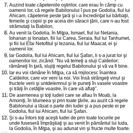
7.
Auzind toate căpeteniile oştirilor, care erau în câmp cu
oamenii lor, că regele Babilonului î pus pe Godolia, fiul lui
Ahicam, căpetenie peste ţară şi i-a încredinţat lui bărbaţii,
femeile şi copiii şi pe aceia din săracii ţării, care n-au fost
strămutaţi la Babilon,
8.
Au venit la Godolia, în Miţpa, Ismael, fiul lui Netania,
Iohanan şi Ionatan, fiii lui Carea, Seraia, fiul lui Tanhumet,
şi fiii lui Efai Netofitul şi Iezania, fiul lui Maacat, ei şi
oamenii lor.
9.
Iar Godolia, fiul lui Ahicam, fiul lui Şafan, li s-a jurat lor şi
oamenilor lor, zicând: "Nu vă temeţi a sluji Caldeilor;
rămâneţi în ţară, slujiţi regelui Babilonului şi vă va fi bine.
10.
Iar eu voi rămâne în Miţpa, ca să mijlocesc înaintea
Caldeilor, care vor veni la noi. Voi însă strângeţi vinul şi
fructele verii şi untdelemnul şi le puneţi în vasele voastre
şi trăiţi în cetăţile voastre, în care vă aflaţi".
11.
De asemenea şi toţi Iudeii care se aflau în Moab, la
Amoniţi, în Idumeea şi prin toate ţările, au auzit că regele
Babilonului a lăsat o parte din Iudei şi a pus peste ei pe
Godolia, fiul lui Ahicam, fiul lui Şafan.
12.
Şi s-au întors toţi aceşti Iudei de prin toate locurile pe
unde fuseseră împrăştiaţi şi au venit în pământul lui Iuda,
la Godolia, în Miţpa, şi au adunat vin şi fructe multe foarte.