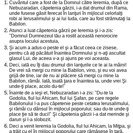
1.
Cuvântul care a fost de la Domnul către Ieremia, după ce
Nebuzaradan, căpetenia gărzii, i-a dat drumul din Rama,
unde fusese găsit ferecat în lanţuri în mijlocul celorlalţi
robi ai Ierusalimului şi ai lui Iuda, care au fost strămutaţi la
Babilon.
2.
Atunci a luat căpetenia gărzii pe Ieremia şi i-a zis:
"Domnul Dumnezeul tău a rostit această nenorocire
asupra locului acestuia,
3.
Şi acum a adus-o peste el şi a făcut ceea ce zisese,
pentru că aţi păcătuit înaintea Domnului şi n-aţi ascultat
glasul Lui, de aceea v-a şi ajuns pe voi aceasta.
4.
Deci, iată eu îţi dau drumul din lanţurile ce le ai la mâini!
De vrei să mergi cu mine la Babilon, vino, şi eu voi avea
grijă de tine, iar de nu ai plăcere să mergi cu mine la
Babilon, rămâi. Iată, toată ţara e înaintea ta, unde vrei Şi
unde-ţi place, acolo du-te!"
5.
Înainte de a ieşi el, Nebuzaradan i-a zis: "Du-te la
Godolia, fiul lui Ahicam, fiul lui Şafan, pe care regele
Babilonului l-a pus căpetenie peste cetatea Ierusalimului,
şi rămâi cu dânsul în mijlocul poporului; sau du-te unde-ţi
place ţie să te duci!" Şi căpetenia gărzii i-a dat merinde şi
daruri şi l-a slobozit.
6.
Deci a venit Ieremia la Godolia, fiul lui Ahicam, la Miţpa, şi
a trăit cu el în mijlocul poporului care rămăsese în ţară.