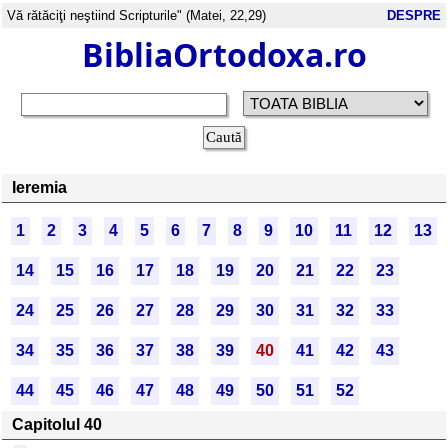
Vă rătăciţi neştiind Scripturile" (Matei, 22,29)
DESPRE
BibliaOrtodoxa.ro
Ieremia
1
2
3
4
5
6
7
8
9
10
11
12
13
14
15
16
17
18
19
20
21
22
23
24
25
26
27
28
29
30
31
32
33
34
35
36
37
38
39
40
41
42
43
44
45
46
47
48
49
50
51
52
Capitolul 40