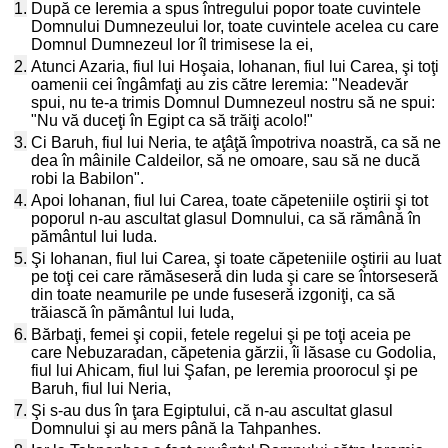
1.
După ce Ieremia a spus întregului popor toate cuvintele
Domnului Dumnezeului lor, toate cuvintele acelea cu care
Domnul Dumnezeul lor îl trimisese la ei,
2.
Atunci Azaria, fiul lui Hoşaia, Iohanan, fiul lui Carea, şi toţi
oamenii cei îngâmfaţi au zis către Ieremia: "Neadevăr
spui, nu te-a trimis Domnul Dumnezeul nostru să ne spui:
"Nu vă duceţi în Egipt ca să trăiţi acolo!"
3.
Ci Baruh, fiul lui Neria, te aţâţă împotriva noastră, ca să ne
dea în mâinile Caldeilor, să ne omoare, sau să ne ducă
robi la Babilon".
4.
Apoi Iohanan, fiul lui Carea, toate căpeteniile oştirii şi tot
poporul n-au ascultat glasul Domnului, ca să rămână în
pământul lui Iuda.
5.
Şi Iohanan, fiul lui Carea, şi toate căpeteniile oştirii au luat
pe toţi cei care rămăseseră din Iuda şi care se întorseseră
din toate neamurile pe unde fuseseră izgoniţi, ca să
trăiască în pământul lui Iuda,
6.
Bărbaţi, femei şi copii, fetele regelui şi pe toţi aceia pe
care Nebuzaradan, căpetenia gărzii, îi lăsase cu Godolia,
fiul lui Ahicam, fiul lui Şafan, pe Ieremia proorocul şi pe
Baruh, fiul lui Neria,
7.
Şi s-au dus în ţara Egiptului, că n-au ascultat glasul
Domnului şi au mers până la Tahpanhes.