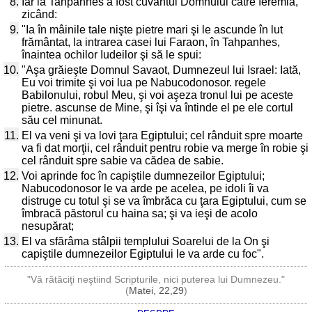
8.
Iar la Tahpanhes a fost cuvântul Domnului către Ieremia,
zicând:
9.
"Ia în mâinile tale nişte pietre mari şi le ascunde în lut
frământat, la intrarea casei lui Faraon, în Tahpanhes,
înaintea ochilor Iudeilor şi să le spui:
10.
"Aşa grăieşte Domnul Savaot, Dumnezeul lui Israel: Iată,
Eu voi trimite şi voi lua pe Nabucodonosor. regele
Babilonului, robul Meu, şi voi aşeza tronul lui pe aceste
pietre. ascunse de Mine, şi îşi va întinde el pe ele cortul
său cel minunat.
11.
El va veni şi va lovi ţara Egiptului; cel rânduit spre moarte
va fi dat morţii, cel rânduit pentru robie va merge în robie şi
cel rânduit spre sabie va cădea de sabie.
12.
Voi aprinde foc în capiştile dumnezeilor Egiptului;
Nabucodonosor le va arde pe acelea, pe idoli îi va
distruge cu totul şi se va îmbrăca cu ţara Egiptului, cum se
îmbracă păstorul cu haina sa; şi va ieşi de acolo
nesupărat;
13.
El va sfărâma stâlpii templului Soarelui de la On şi
capiştile dumnezeilor Egiptului le va arde cu foc".
"Vă rătăciţi neştiind Scripturile, nici puterea lui Dumnezeu."
(
Matei, 22,29
)