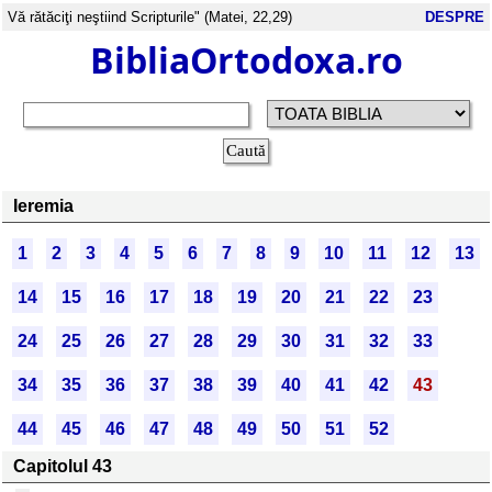
Vă rătăciţi neştiind Scripturile" (Matei, 22,29)
DESPRE
BibliaOrtodoxa.ro
Ieremia
1
2
3
4
5
6
7
8
9
10
11
12
13
14
15
16
17
18
19
20
21
22
23
24
25
26
27
28
29
30
31
32
33
34
35
36
37
38
39
40
41
42
43
44
45
46
47
48
49
50
51
52
Capitolul 43