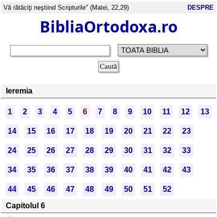
Vă rătăciţi neştiind Scripturile" (Matei, 22,29)
DESPRE
BibliaOrtodoxa.ro
Ieremia
1
2
3
4
5
6
7
8
9
10
11
12
13
14
15
16
17
18
19
20
21
22
23
24
25
26
27
28
29
30
31
32
33
34
35
36
37
38
39
40
41
42
43
44
45
46
47
48
49
50
51
52
Capitolul 6