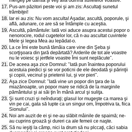
mergeţi pe dânsa şi veţi afla odihnă sufletelor voastre.
17.
Pus-am păzitori peste voi şi am zis: Ascultaţi sunetul
trâmbiţei!
18.
Iar ei au zis: Nu vom asculta! Aşadar, ascultă, poporule, şi
află, adunare, ce are să se întâmple cu aceştia.
19.
Ascultă, pământule: Iată voi aduce asupra acestui popor o
nenorocire, rodul cugetelor lor, că n-au ascultat cuvintele
Mele şi legea Mea au lepădat-o.
20.
La ce Îmi este bună tămâia care vine din Şeba şi
scorţişoara din ţară depărtată? Arderile de tot ale voastre
nu le voiesc şi jertfele voastre Îmi sunt neplăcute".
21.
De aceea aşa zice Domnul: "Iată pun înaintea poporului
acestuia piedici şi se vor poticni de ele deodată şi părinţii
şi copiii, vecinul şi prietenii lui, şi vor pieri".
22.
Aşa zice Domnul: "Iată vine un popor din ţara de la
miazănoapte, un popor mare se ridică de la marginile
pământului şi ai săi ţin în mână arcul şi suliţa.
23.
Şi sunt cruzi şi neînduraţi; glasul lor mugeşte ca marea şi
vin pe cai, gata să lupte ca un singur om, împotriva ta, fiica
Sionului".
24.
Noi am auzit de ei şi ne-au slăbit mâinile de spaimă; ne-
au cuprins groază şi dureri ca ale femeii ce naşte.
25.
Să nu ieşiţi la câmp, nici la drum să nu plccaţi, căci sabia