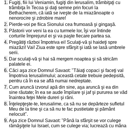
1.
Fugiţi, fiii lui Veniamin, fugiţi din Ierusalim, trâmbiţaţi cu
trâmbiţa în Tecoa şi daţi semne prin focuri la
Bethacherem, că iată se iveşte de la miazănoapte o
nenorocire şi zdrobire mare!
2.
Pierde-voi pe fiica Sionului cea frumoasă şi gingaşă.
3.
Păstorii vor veni la ea cu turmele lor, îşi vor întinde
corturile împrejurul ei şi va paşte fiecare partea sa.
4.
Pregătiţi război împotriva ei! Sculaţi-vă şi haideţi spre
miazăzi! Vai! Ziua este spre sfârşit şi iată se lasă umbrele
serii.
5.
Dar sculaţi-vă şi hai să mergem noaptea şi să stricăm
palatele ei.
6.
Căci aşa zice Domnul Savaot: "Tăiaţi copaci şi faceţi val
împotriva Ierusalimului; această cetate trebuie pedepsită,
pentru că în ea se află numai nedreptate.
7.
Cum aruncă izvorul apă din sine, aşa aruncă şi ea din
sine răutate; în ea se aude împilare şi jaf şi pururea se văd
înaintea feţei Mele dureri şi răni.
8.
Înţelepţeşte-te, Ierusalime, ca să nu se depărteze sufletul
Meu de la tine şi ca să nu te fac pustietate şi pământ
nelocuit".
9.
Aşa zice Domnul Savaot: "Până la sfârşit se vor culege
rămăşiţele lui Israel, cum se culege via; lucrează cu mâna