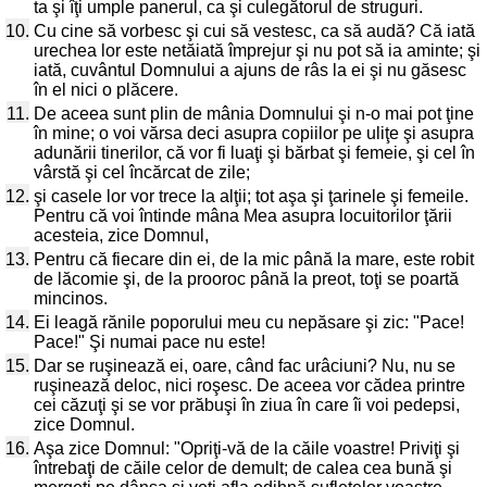
ta şi îţi umple panerul, ca şi culegătorul de struguri.
10.
Cu cine să vorbesc şi cui să vestesc, ca să audă? Că iată
urechea lor este netăiată împrejur şi nu pot să ia aminte; şi
iată, cuvântul Domnului a ajuns de râs la ei şi nu găsesc
în el nici o plăcere.
11.
De aceea sunt plin de mânia Domnului şi n-o mai pot ţine
în mine; o voi vărsa deci asupra copiilor pe uliţe şi asupra
adunării tinerilor, că vor fi luaţi şi bărbat şi femeie, şi cel în
vârstă şi cel încărcat de zile;
12.
şi casele lor vor trece la alţii; tot aşa şi ţarinele şi femeile.
Pentru că voi întinde mâna Mea asupra locuitorilor ţării
acesteia, zice Domnul,
13.
Pentru că fiecare din ei, de la mic până la mare, este robit
de lăcomie şi, de la prooroc până la preot, toţi se poartă
mincinos.
14.
Ei leagă rănile poporului meu cu nepăsare şi zic: "Pace!
Pace!" Şi numai pace nu este!
15.
Dar se ruşinează ei, oare, când fac urâciuni? Nu, nu se
ruşinează deloc, nici roşesc. De aceea vor cădea printre
cei căzuţi şi se vor prăbuşi în ziua în care îi voi pedepsi,
zice Domnul.
16.
Aşa zice Domnul: "Opriţi-vă de la căile voastre! Priviţi şi
întrebaţi de căile celor de demult; de calea cea bună şi