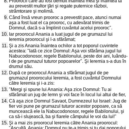
8.
Proorocii care au fost demult înaintea mea şi înaintea ta
au prevestit multor ţări şi regate puternice război,
strâmtorare şi molimă.
9.
Când însă vreun prooroc a prevestit pace, atunci numai
aşa a fost luat el ca prooroc, cu adevărat trimis de
Domnul, dacă s-a împlinit cuvântul acelui prooroc".
10.
Iar proorocul Anania a luat jugul de pe grumazul lui
Ieremia proorocul şi l-a sfărâmat;
11.
Şi a zis Anania înaintea ochilor a tot poporul cuvintele
acestea: "Iată ce zice Domnul: Aşa voi sfărâma jugul lui
Nabucodonosor, regele Babilonului, peste doi ani, luându-
l de pe grumazul tuturor popoarelor". Şi Ieremia s-a dus în
drumul său.
12.
După ce proorocul Anania a sfărâmat jugul de pe
grumazul proorocului Ieremia, a fost cuvântul Domnului
către Ieremia şi i-a zis:
13.
"Mergi şi spune lui Anania: Aşa zice Domnul: Tu ai
sfărâmat un jug de lemn şi voi face în locul lui altui de fier,
14.
Că aşa zice Domnul Savaot, Dumnezeul lui Israel: Jug de
fier voi pune pe grumazul tuturor acestor popoare, ca să
muncească ele la Nabucodonosor, regele Babilonului, şi
ca să-i slujească, ba şi fiarele câmpului le voi da lui!"
15.
Şi a mai zis proorocul Ieremia către Anania proorocul:
"Ascultă, Anania: Domnul nu te-a trimis şi tu dai poporului