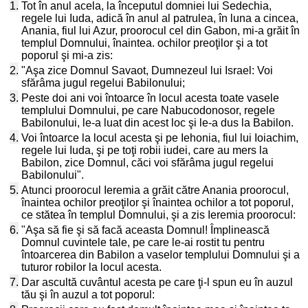
1.
Tot în anul acela, la începutul domniei lui Sedechia,
regele lui Iuda, adică în anul al patrulea, în luna a cincea,
Anania, fiul lui Azur, proorocul cel din Gabon, mi-a grăit în
templul Domnului, înaintea. ochilor preoţilor şi a tot
poporul şi mi-a zis:
2.
"Aşa zice Domnul Savaot, Dumnezeul lui Israel: Voi
sfărâma jugul regelui Babilonului;
3.
Peste doi ani voi întoarce în locul acesta toate vasele
templului Domnului, pe care Nabucodonosor, regele
Babilonului, le-a luat din acest loc şi le-a dus la Babilon.
4.
Voi întoarce la locul acesta şi pe Iehonia, fiul lui Ioiachim,
regele lui Iuda, şi pe toţi robii iudei, care au mers la
Babilon, zice Domnul, căci voi sfărâma jugul regelui
Babilonului".
5.
Atunci proorocul Ieremia a grăit către Anania proorocul,
înaintea ochilor preoţilor şi înaintea ochilor a tot poporul,
ce stătea în templul Domnului, şi a zis Ieremia proorocul:
6.
"Aşa să fie şi să facă aceasta Domnul! Împlinească
Domnul cuvintele tale, pe care le-ai rostit tu pentru
întoarcerea din Babilon a vaselor templului Domnului şi a
tuturor robilor la locul acesta.
7.
Dar ascultă cuvântul acesta pe care ţi-l spun eu în auzul
tău şi în auzul a tot poporul: