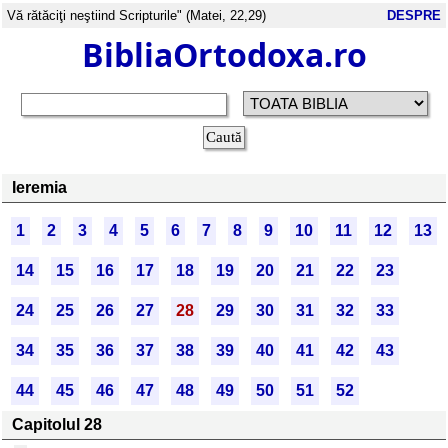
Vă rătăciţi neştiind Scripturile" (Matei, 22,29)
DESPRE
BibliaOrtodoxa.ro
Ieremia
1
2
3
4
5
6
7
8
9
10
11
12
13
14
15
16
17
18
19
20
21
22
23
24
25
26
27
28
29
30
31
32
33
34
35
36
37
38
39
40
41
42
43
44
45
46
47
48
49
50
51
52
Capitolul 28