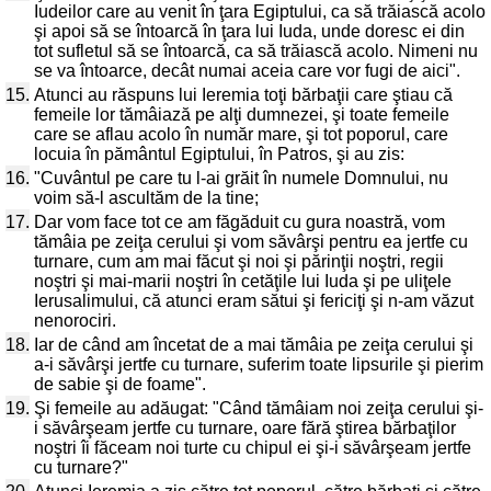
Iudeilor care au venit în ţara Egiptului, ca să trăiască acolo
şi apoi să se întoarcă în ţara lui Iuda, unde doresc ei din
tot sufletul să se întoarcă, ca să trăiască acolo. Nimeni nu
se va întoarce, decât numai aceia care vor fugi de aici".
15.
Atunci au răspuns lui Ieremia toţi bărbaţii care ştiau că
femeile lor tămâiază pe alţi dumnezei, şi toate femeile
care se aflau acolo în număr mare, şi tot poporul, care
locuia în pământul Egiptului, în Patros, şi au zis:
16.
"Cuvântul pe care tu l-ai grăit în numele Domnului, nu
voim să-l ascultăm de la tine;
17.
Dar vom face tot ce am făgăduit cu gura noastră, vom
tămâia pe zeiţa cerului şi vom săvârşi pentru ea jertfe cu
turnare, cum am mai făcut şi noi şi părinţii noştri, regii
noştri şi mai-marii noştri în cetăţile lui Iuda şi pe uliţele
Ierusalimului, că atunci eram sătui şi fericiţi şi n-am văzut
nenorociri.
18.
Iar de când am încetat de a mai tămâia pe zeiţa cerului şi
a-i săvârşi jertfe cu turnare, suferim toate lipsurile şi pierim
de sabie şi de foame".
19.
Şi femeile au adăugat: "Când tămâiam noi zeiţa cerului şi-
i săvârşeam jertfe cu turnare, oare fără ştirea bărbaţilor
noştri îi făceam noi turte cu chipul ei şi-i săvârşeam jertfe
cu turnare?"