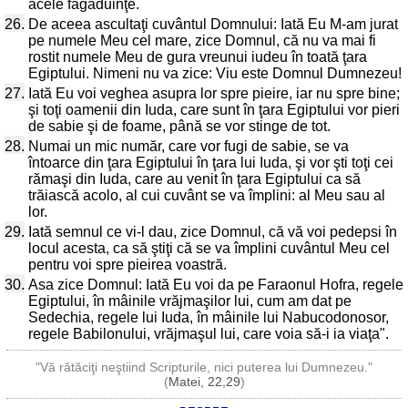
acele făgăduinţe.
26.
De aceea ascultaţi cuvântul Domnului: Iată Eu M-am jurat
pe numele Meu cel mare, zice Domnul, că nu va mai fi
rostit numele Meu de gura vreunui iudeu în toată ţara
Egiptului. Nimeni nu va zice: Viu este Domnul Dumnezeu!
27.
Iată Eu voi veghea asupra lor spre pieire, iar nu spre bine;
şi toţi oamenii din Iuda, care sunt în ţara Egiptului vor pieri
de sabie şi de foame, până se vor stinge de tot.
28.
Numai un mic număr, care vor fugi de sabie, se va
întoarce din ţara Egiptului în ţara lui Iuda, şi vor şti toţi cei
rămaşi din Iuda, care au venit în ţara Egiptului ca să
trăiască acolo, al cui cuvânt se va împlini: al Meu sau al
lor.
29.
Iată semnul ce vi-l dau, zice Domnul, că vă voi pedepsi în
locul acesta, ca să ştiţi că se va împlini cuvântul Meu cel
pentru voi spre pieirea voastră.
30.
Asa zice Domnul: Iată Eu voi da pe Faraonul Hofra, regele
Egiptului, în mâinile vrăjmaşilor lui, cum am dat pe
Sedechia, regele lui Iuda, în mâinile lui Nabucodonosor,
regele Babilonului, vrăjmaşul lui, care voia să-i ia viaţa".
"Vă rătăciţi neştiind Scripturile, nici puterea lui Dumnezeu."
(
Matei, 22,29
)