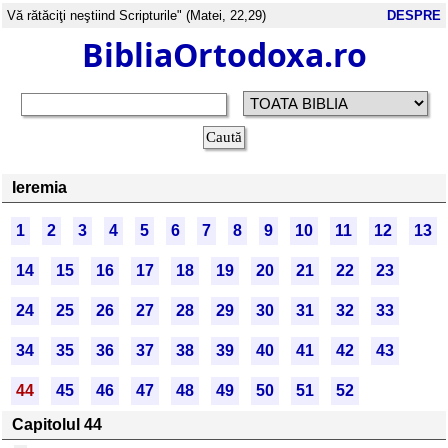
Vă rătăciţi neştiind Scripturile" (Matei, 22,29)
DESPRE
BibliaOrtodoxa.ro
Ieremia
1
2
3
4
5
6
7
8
9
10
11
12
13
14
15
16
17
18
19
20
21
22
23
24
25
26
27
28
29
30
31
32
33
34
35
36
37
38
39
40
41
42
43
44
45
46
47
48
49
50
51
52
Capitolul 44