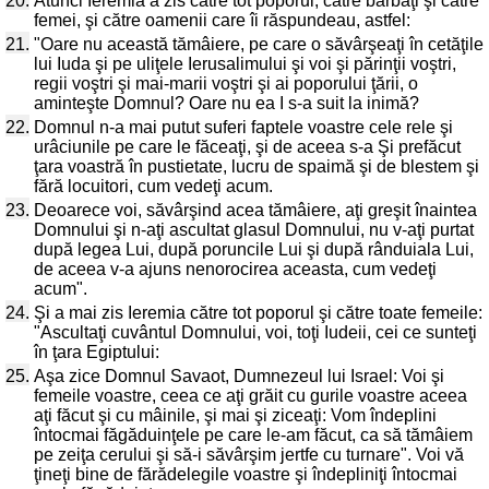
20.
Atunci Ieremia a zis către tot poporul, către bărbaţi şi către
femei, şi către oamenii care îi răspundeau, astfel:
21.
"Oare nu această tămâiere, pe care o săvârşeaţi în cetăţile
lui Iuda şi pe uliţele Ierusalimului şi voi şi părinţii voştri,
regii voştri şi mai-marii voştri şi ai poporului ţării, o
aminteşte Domnul? Oare nu ea I s-a suit la inimă?
22.
Domnul n-a mai putut suferi faptele voastre cele rele şi
urâciunile pe care le făceaţi, şi de aceea s-a Şi prefăcut
ţara voastră în pustietate, lucru de spaimă şi de blestem şi
fără locuitori, cum vedeţi acum.
23.
Deoarece voi, săvârşind acea tămâiere, aţi greşit înaintea
Domnului şi n-aţi ascultat glasul Domnului, nu v-aţi purtat
după legea Lui, după poruncile Lui şi după rânduiala Lui,
de aceea v-a ajuns nenorocirea aceasta, cum vedeţi
acum".
24.
Şi a mai zis Ieremia către tot poporul şi către toate femeile:
"Ascultaţi cuvântul Domnului, voi, toţi Iudeii, cei ce sunteţi
în ţara Egiptului:
25.
Aşa zice Domnul Savaot, Dumnezeul lui Israel: Voi şi
femeile voastre, ceea ce aţi grăit cu gurile voastre aceea
aţi făcut şi cu mâinile, şi mai şi ziceaţi: Vom îndeplini
întocmai făgăduinţele pe care le-am făcut, ca să tămâiem
pe zeiţa cerului şi să-i săvârşim jertfe cu turnare". Voi vă
ţineţi bine de fărădelegile voastre şi îndepliniţi întocmai