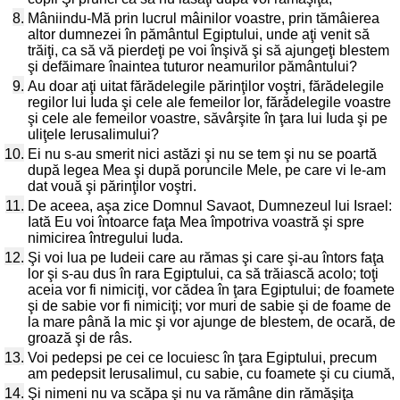
8.
Mâniindu-Mă prin lucrul mâinilor voastre, prin tămâierea
altor dumnezei în pământul Egiptului, unde aţi venit să
trăiţi, ca să vă pierdeţi pe voi înşivă şi să ajungeţi blestem
şi defăimare înaintea tuturor neamurilor pământului?
9.
Au doar aţi uitat fărădelegile părinţilor voştri, fărădelegile
regilor lui Iuda şi cele ale femeilor lor, fărădelegile voastre
şi cele ale femeilor voastre, săvârşite în ţara lui Iuda şi pe
uliţele Ierusalimului?
10.
Ei nu s-au smerit nici astăzi şi nu se tem şi nu se poartă
după legea Mea şi după poruncile Mele, pe care vi le-am
dat vouă şi părinţilor voştri.
11.
De aceea, aşa zice Domnul Savaot, Dumnezeul lui Israel:
Iată Eu voi întoarce faţa Mea împotriva voastră şi spre
nimicirea întregului Iuda.
12.
Şi voi lua pe Iudeii care au rămas şi care şi-au întors faţa
lor şi s-au dus în rara Egiptului, ca să trăiască acolo; toţi
aceia vor fi nimiciţi, vor cădea în ţara Egiptului; de foamete
şi de sabie vor fi nimiciţi; vor muri de sabie şi de foame de
la mare până la mic şi vor ajunge de blestem, de ocară, de
groază şi de râs.
13.
Voi pedepsi pe cei ce locuiesc în ţara Egiptului, precum
am pedepsit Ierusalimul, cu sabie, cu foamete şi cu ciumă,
14.
Şi nimeni nu va scăpa şi nu va rămâne din rămăşiţa