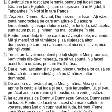
1.
Cuvântul ce a fost către Ieremia pentru toţi Iudeii care
trăiau în ţara Egiptului şi care se aşezaseră în Migdol, în
Tahpanhes, în Nof şi în ţara Patros:
2.
"Aşa zice Domnul Savaot, Dumnezeul lui Israel: Aţi văzut
toată nenorocirea pe care am adus-o Eu asupra
Ierusalimului şi asupra tuturor cetăţilor lui Iuda; iată acelea
sunt acum pustii şi nimeni nu mai locuieşte în ele,
3.
Pentru necredinţa lor, pe care au săvârşit-o ele, mâniindu-
Mă şi mergând să tămâieze şi să slujească altor
dumnezei, pe care nu i-au cunoscut nici ei, nici voi, nici.
părinţii voştri.
4.
Trimis-am la voi necontenit pe toţi slujitorii Mei, proorocii;
i-am trimis dis-de-dimineaţă, ca să vă spună: Nu faceţi
acest lucru urâcios, pe care Eu îl urăsc.
5.
Dar ei n-au ascultat şi nu şi-au plecat urechea lor ca să se
întoarcă de la necredinţă şi să nu tămâieze altor
dumnezei.
6.
De aceea s-a revărsat urgia Mea şi mânia Mea şi s-a
aprins în cetăţile lui Iuda şi pe uliţele Ierusalimului, şi s-au
prefăcut acelea în ruine şi în pustiu, cum vedeţi astăzi.
7.
Iar acum aşa zice Domnul Dumnezeu Savaot, Dumnezeul
lui Israel: Pentru ce faceţi voi acest rău mare sufletelor
voastre, pierzând din cuprinsul lui Iuda, bărbaţi, Femei,
copii Şi prunci ca să nu lăsaţi după voi rămăşiţă,