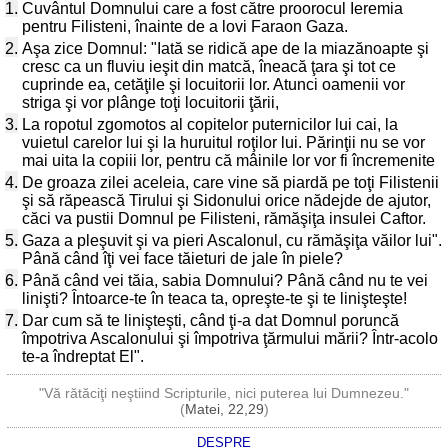
1.
Cuvântul Domnului care a fost către proorocul Ieremia
pentru Filisteni, înainte de a lovi Faraon Gaza.
2.
Aşa zice Domnul: "Iată se ridică ape de la miazănoapte şi
cresc ca un fluviu ieşit din matcă, îneacă ţara şi tot ce
cuprinde ea, cetăţile şi locuitorii lor. Atunci oamenii vor
striga şi vor plânge toţi locuitorii ţării,
3.
La ropotul zgomotos al copitelor puternicilor lui cai, la
vuietul carelor lui şi la huruitul roţilor lui. Părinţii nu se vor
mai uita la copiii lor, pentru că mâinile lor vor fi încremenite
4.
De groaza zilei aceleia, care vine să piardă pe toţi Filistenii
şi să răpească Tirului şi Sidonului orice nădejde de ajutor,
căci va pustii Domnul pe Filisteni, rămăşiţa insulei Caftor.
5.
Gaza a pleşuvit şi va pieri Ascalonul, cu rămăşiţa văilor lui".
Până când îţi vei face tăieturi de jale în piele?
6.
Până când vei tăia, sabia Domnului? Până când nu te vei
linişti? Întoarce-te în teaca ta, opreşte-te şi te linişteşte!
7.
Dar cum să te linişteşti, când ţi-a dat Domnul poruncă
împotriva Ascalonului şi împotriva ţărmului mării? Într-acolo
te-a îndreptat El".
"Vă rătăciţi neştiind Scripturile, nici puterea lui Dumnezeu."
(
Matei, 22,29
)
DESPRE