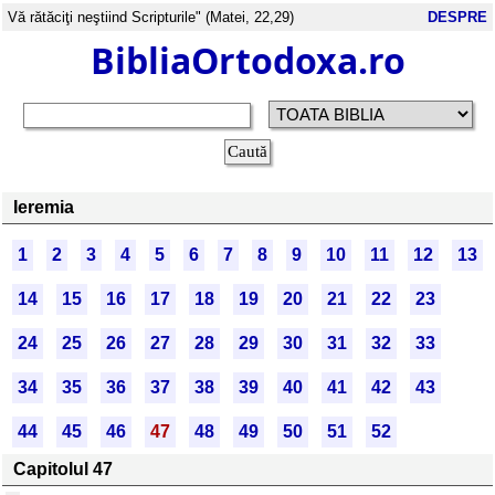
Vă rătăciţi neştiind Scripturile" (Matei, 22,29)
DESPRE
BibliaOrtodoxa.ro
Ieremia
1
2
3
4
5
6
7
8
9
10
11
12
13
14
15
16
17
18
19
20
21
22
23
24
25
26
27
28
29
30
31
32
33
34
35
36
37
38
39
40
41
42
43
44
45
46
47
48
49
50
51
52
Capitolul 47