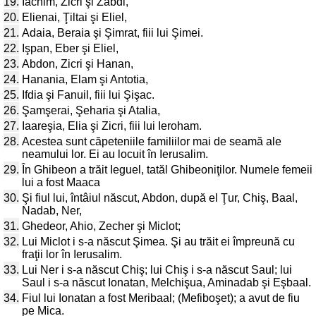
19.
Iachim, Zicri şi Zabdi,
20.
Elienai, Ţiltai şi Eliel,
21.
Adaia, Beraia şi Şimrat, fiii lui Şimei.
22.
Işpan, Eber şi Eliel,
23.
Abdon, Zicri şi Hanan,
24.
Hanania, Elam şi Antotia,
25.
Ifdia şi Fanuil, fiii lui Şişac.
26.
Şamşerai, Şeharia şi Atalia,
27.
Iaareşia, Elia şi Zicri, fiii lui Ieroham.
28.
Acestea sunt căpeteniile familiilor mai de seamă ale
neamului lor. Ei au locuit în Ierusalim.
29.
În Ghibeon a trăit Ieguel, tatăl Ghibeoniţilor. Numele femeii
lui a fost Maaca
30.
Şi fiul lui, întâiul născut, Abdon, după el Ţur, Chiş, Baal,
Nadab, Ner,
31.
Ghedeor, Ahio, Zecher şi Miclot;
32.
Lui Miclot i s-a născut Şimea. Şi au trăit ei împreună cu
fraţii lor în Ierusalim.
33.
Lui Ner i s-a născut Chiş; lui Chiş i s-a născut Saul; lui
Saul i s-a născut Ionatan, Melchişua, Aminadab şi Eşbaal.
34.
Fiul lui Ionatan a fost Meribaal; (Mefiboşet); a avut de fiu
pe Mica.