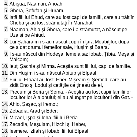
4.
Abişua, Naaman, Ahoah,
5.
Ghera, Şefufan şi Huram.
6.
Iată fiii lui Ehud, care au fost capi de familii, care au trăit în
Gheba şi au fost strămutaţi în Manahat:
7.
Naaman, Ahia şi Ghera, care i-a strămutat, a născut pe
Uza şi pe Ahiud.
8.
Lui Şaharaim i s-au născut copii în ţara Moabiţilor, după
ce a dat drumul femeilor sale, Huşim şi Baara.
9.
I s-au născut din Hodeşa, femeia sa: Iobab, Ţibia, Meşa şi
Malcam;
10.
Ieuţ, Şachia şi Mirma. Aceştia sunt fiii lui, capi de familie.
11.
Din Huşim i s-au născut Abitub şi Elpaal.
12.
Fiii lui Elpaal au fost: Eber, Mişeam şi Şemed, care au
zidit Ono şi Lodul şi cetăţile ce ţineau de el,
13.
Precum şi Beria şi Sema. - Aceştia au fost capii familiilor
locuitorilor Aialonului; ei au alungat pe locuitorii din Gat. -
14.
Ahio, Şaşac, şi Iremot;
15.
Zebadia, Arad şi Eder;
16.
Micael, Işpa şi Ioha, fiii lui Beria.
17.
Zecadia, Meşulam, Hizchi şi Heber,
18.
Ieşmere, Izliah şi Iobab, fiii lui Elpaal.