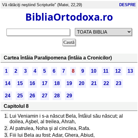
Vă rătăciţi neştiind Scripturile" (Matei, 22,29)
DESPRE
BibliaOrtodoxa.ro
Cartea întâia Paralipomena (întâia a Cronicilor)
1
2
3
4
5
6
7
8
9
10
11
12
13
14
15
16
17
18
19
20
21
22
23
24
25
26
27
28
29
Capitolul 8
1.
Lui Veniamin i s-a născut Bela, întâiul său născut; al
doilea, Aşbel, al treilea, Ahrah,
2.
Al patrulea, Noha şi al cincilea, Rafa.
3.
Fiii lui Bela au fost: Adar, Ghera, Abiud,