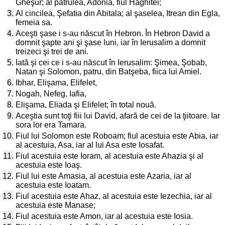
Gheşur; al patrulea, Adonia, fiul Haghitei;
3.
Al cincilea, Şefatia din Abitala; al şaselea, Itrean din Egla,
femeia sa.
4.
Aceşti şase i s-au născut în Hebron. În Hebron David a
domnit şapte ani şi şase luni, iar în Ierusalim a domnit
treizeci şi trei de ani.
5.
Iată şi cei ce i s-au născut în Ierusalim: Şimea, Şobab,
Natan şi Solomon, patru, din Batşeba, fiica lui Amiel.
6.
Ibhar, Elişama, Elifelet,
7.
Nogah, Nefeg, Iafia,
8.
Elişama, Eliada şi Elifelet; în total nouă.
9.
Aceştia sunt toţi fiii lui David, afară de cei de la ţiitoare. Iar
sora lor era Tamara.
10.
Fiul lui Solomon este Roboam; fiul acestuia este Abia, iar
al acestuia, Asa, iar al lui Asa este Iosafat.
11.
Fiul acestuia este Ioram, al acestuia este Ahazia şi al
acestuia este Ioaş.
12.
Fiul lui este Amasia, al acestuia este Azaria, iar al
acestuia este Ioatam.
13.
Fiul acestuia este Ahaz, al acestuia este Iezechia, iar al
acestuia este Manase;
14.
Fiul acestuia este Amon, iar al acestuia este Iosia.