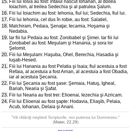
15.
Fiii lui Iosia au fost: întâiul născut Iohanan, al doilea
Ioiachim, al treilea Sedechia şi al patrulea Şalum.
16.
Fiii lui Ioiachim au fost: Iehonia, fiul lui; Sedechia, fiul lui.
17.
Fiii lui Iehonia, cel dus în robie, au fost: Salatiel,
18.
Malchiram, Pedaia, Şenaţar, Iecamia, Hoşama şi
Nedabia.
19.
Iar fiii lui Pedaia au fost: Zorobabel şi Şimei. Iar fiii lui
Zorobabel au fost: Meşulam şi Hanania, şi sora lor
Şelomit.
20.
Fiii lui Meşulam: Haşuba, Ohel, Berechia, Hasadia şi
Iuşab-Hesed.
21.
Fiii lui Hanania au fost Pelatia şi Isaia; fiul acestuia a fost
Refaia, al acestuia a fost Arnan, al acestuia a fost Obadia,
iar al acestuia Şecania.
22.
Fiii lui Şecania au fost şase: Şemaia, Hatuş, Igheal,
Bariah, Nearia şi Şafat.
23.
Fiii lui Nearia au fost trei: Elioenai, Iezechia şi Azricam.
24.
Fiii lui Elioenai au fost şapte: Hodavia, Eliaşib, Pelaia,
Acub, Iohanan, Delaia şi Anani.
"Vă rătăciţi neştiind Scripturile, nici puterea lui Dumnezeu."
(
Matei, 22,29
)