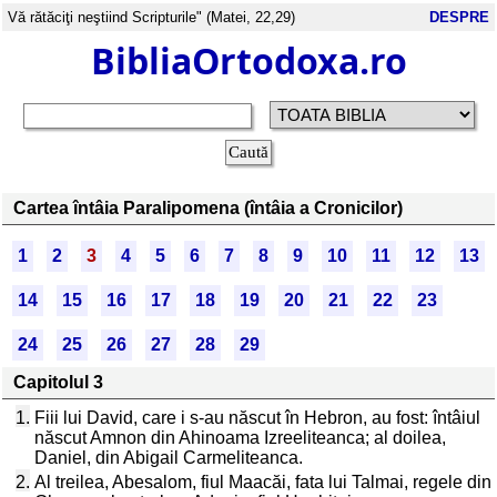
Vă rătăciţi neştiind Scripturile" (Matei, 22,29)
DESPRE
BibliaOrtodoxa.ro
Cartea întâia Paralipomena (întâia a Cronicilor)
1
2
3
4
5
6
7
8
9
10
11
12
13
14
15
16
17
18
19
20
21
22
23
24
25
26
27
28
29
Capitolul 3
1.
Fiii lui David, care i s-au născut în Hebron, au fost: întâiul
născut Amnon din Ahinoama Izreeliteanca; al doilea,
Daniel, din Abigail Carmeliteanca.
2.
Al treilea, Abesalom, fiul Maacăi, fata lui Talmai, regele din