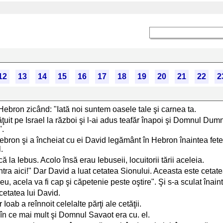
12
13
14
15
16
17
18
19
20
21
22
2
 Hebron zicând: "Iată noi suntem oasele tale şi carnea ta.
ăţuit pe Israel la război şi l-ai adus teafăr înapoi şi Domnul Du
".
n Hebron şi a încheiat cu ei David legământ în Hebron înaintea fe
.
ă la Iebus. Acolo însă erau Iebuseii, locuitorii tării aceleia.
intra aici!" Dar David a luat cetatea Sionului. Aceasta este cetate
u, acela va fi cap şi căpetenie peste oştire". Şi s-a sculat înainte
cetatea lui David.
 Ioab a reînnoit celelalte părţi ale cetăţii.
 în ce mai mult şi Domnul Savaot era cu. el.