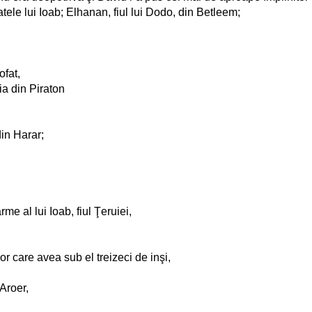
atele lui Ioab; Elhanan, fiul lui Dodo, din Betleem;
ofat,
ia din Piraton
din Harar;
.
me al lui Ioab, fiul Ţeruiei,
or care avea sub el treizeci de inşi,
 Aroer,