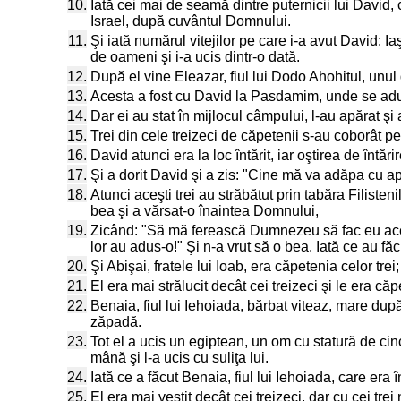
10.
Iată cei mai de seamă dintre puternicii lui David, 
Israel, după cuvântul Domnului.
11.
Şi iată numărul vitejilor pe care i-a avut David: I
de oameni şi i-a ucis dintr-o dată.
12.
După el vine Eleazar, fiul lui Dodo Ahohitul, unul di
13.
Acesta a fost cu David la Pasdamim, unde se adunas
14.
Dar ei au stat în mijlocul câmpului, l-au apărat şi 
15.
Trei din cele treizeci de căpetenii s-au coborât p
16.
David atunci era la loc întărit, iar oştirea de întări
17.
Şi a dorit David şi a zis: "Cine mă va adăpa cu a
18.
Atunci aceşti trei au străbătut prin tabăra Filiste
bea şi a vărsat-o înaintea Domnului,
19.
Zicând: "Să mă ferească Dumnezeu să fac eu aceas
lor au adus-o!" Şi n-a vrut să o bea. Iată ce au făcut
20.
Şi Abişai, fratele lui Ioab, era căpetenia celor trei;
21.
El era mai strălucit decât cei treizeci şi le era căp
22.
Benaia, fiul lui Iehoiada, bărbat viteaz, mare după 
zăpadă.
23.
Tot el a ucis un egiptean, un om cu statură de cinci
mână şi l-a ucis cu suliţa lui.
24.
Iată ce a făcut Benaia, fiul lui Iehoiada, care era în 
25.
El era mai vestit decât cei treizeci, dar cu cei tre