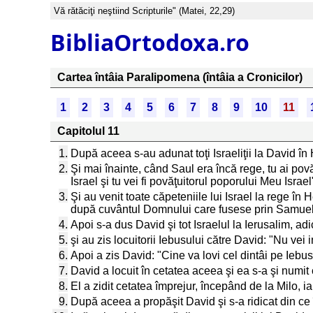
Vă rătăciţi neştiind Scripturile" (Matei, 22,29)
BibliaOrtodoxa.ro
Cartea întâia Paralipomena (întâia a Cronicilor)
1
2
3
4
5
6
7
8
9
10
11
Capitolul 11
1.
După aceea s-au adunat toţi Israeliţii la David în
2.
Şi mai înainte, când Saul era încă rege, tu ai pov
Israel şi tu vei fi povăţuitorul poporului Meu Israel
3.
Şi au venit toate căpeteniile lui Israel la rege î
după cuvântul Domnului care fusese prin Samuel
4.
Apoi s-a dus David şi tot Israelul la Ierusalim, adic
5.
şi au zis locuitorii Iebusului către David: "Nu vei 
6.
Apoi a zis David: "Cine va lovi cel dintâi pe Iebuse
7.
David a locuit în cetatea aceea şi ea s-a şi numit 
8.
El a zidit cetatea împrejur, începând de la Milo, iar
9.
După aceea a propăşit David şi s-a ridicat din ce