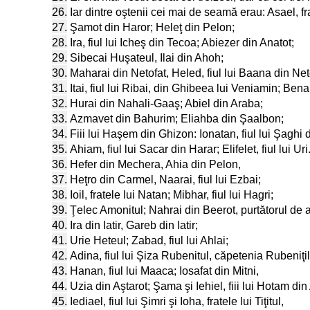
26.
Iar dintre oştenii cei mai de seamă erau: Asael, fr
27.
Şamot din Haror; Heleţ din Pelon;
28.
Ira, fiul lui Icheş din Tecoa; Abiezer din Anatot;
29.
Sibecai Huşateul, Ilai din Ahoh;
30.
Maharai din Netofat, Heled, fiul lui Baana din Net
31.
Itai, fiul lui Ribai, din Ghibeea lui Veniamin; Bena
32.
Hurai din Nahali-Gaaş; Abiel din Araba;
33.
Azmavet din Bahurim; Eliahba din Şaalbon;
34.
Fiii lui Haşem din Ghizon: Ionatan, fiul lui Şaghi 
35.
Ahiam, fiul lui Sacar din Harar; Elifelet, fiul lui Uri
36.
Hefer din Mechera, Ahia din Pelon,
37.
Heţro din Carmel, Naarai, fiul lui Ezbai;
38.
Ioil, fratele lui Natan; Mibhar, fiul lui Hagri;
39.
Ţelec Amonitul; Nahrai din Beerot, purtătorul de ar
40.
Ira din Iatir, Gareb din Iatir;
41.
Urie Heteul; Zabad, fiul lui Ahlai;
42.
Adina, fiul lui Şiza Rubenitul, căpetenia Rubeniţil
43.
Hanan, fiul lui Maaca; Iosafat din Mitni,
44.
Uzia din Aştarot; Şama şi Iehiel, fiii lui Hotam din
45.
Iediael, fiul lui Şimri şi Ioha, fratele lui Tiţitul,