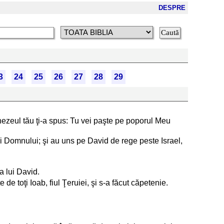
DESPRE
3
24
25
26
27
28
29
mnezeul tău ţi-a spus: Tu vei paşte pe poporul Meu
tei Domnului; şi au uns pe David de rege peste Israel,
a lui David.
 de toţi Ioab, fiul Ţeruiei, şi s-a făcut căpetenie.