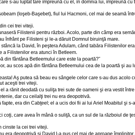
care s-au luptat tare împreună cu el, în domnia lui, împreună cu t
aşobeam (Ioşeb-Başebet), fiul lui Hacmoni, cel mai de seamă între ce
n cei trei viteji.
eră Filistenii pentru război. Acolo, parte din câmp era semănat c
au înfrânt pe Filisteni şi le-a dăruit Domnul biruinţă mare.
e stâncă la David, în peştera Adulam, când tabăra Filistenilor er
re a Filistenilor era atunci în Betleem.
pă din fântâna Betleemului care este la poartă?"
nilor, au scos apă din fântâna Betleemului cea de la poartă şi au 
ta! Aş putea să beau eu sângele celor care s-au dus acolo cu pr
 aceşti trei viteji.
 el a rănit deodată cu suliţa trei sute de oameni şi era vestit între 
etenie, dar cu ceilalţi trei nu era deopotrivă.
fapte, era din Cabţeel; el a ucis doi fii ai lui Ariel Moabitul şi 
 coţi, care avea în mână o suliţă, ca un sul de la războiul de ţesu
cinste la cei trei viteji.
i nu era deopotrivă şi David l-a pus cel mai de aproape împlinitor 