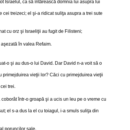
ot Israelul, ca să întărească domnia lui asupra lui
i treizeci; el şi-a ridicat suliţa asupra a trei sute
u orz şi Israeliţii au fugit de Filisteni;
a aşezată în valea Refaim.
luat-o şi au dus-o lui David. Dar David n-a voit să o
imejduirea vieţii lor? Căci cu primejduirea vieţii
cei trei.
s-a coborât într-o groapă şi a ucis un leu pe o vreme cu
t; el s-a dus la el cu toiagul, i-a smuls suliţa din
al poruncilor sale.