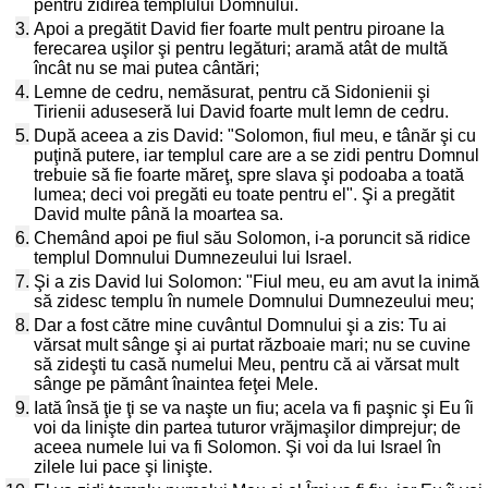
pentru zidirea templului Domnului.
3.
Apoi a pregătit David fier foarte mult pentru piroane la
ferecarea uşilor şi pentru legături; aramă atât de multă
încât nu se mai putea cântări;
4.
Lemne de cedru, nemăsurat, pentru că Sidonienii şi
Tirienii aduseseră lui David foarte mult lemn de cedru.
5.
După aceea a zis David: "Solomon, fiul meu, e tânăr şi cu
puţină putere, iar templul care are a se zidi pentru Domnul
trebuie să fie foarte măreţ, spre slava şi podoaba a toată
lumea; deci voi pregăti eu toate pentru el". Şi a pregătit
David multe până la moartea sa.
6.
Chemând apoi pe fiul său Solomon, i-a poruncit să ridice
templul Domnului Dumnezeului lui Israel.
7.
Şi a zis David lui Solomon: "Fiul meu, eu am avut la inimă
să zidesc templu în numele Domnului Dumnezeului meu;
8.
Dar a fost către mine cuvântul Domnului şi a zis: Tu ai
vărsat mult sânge şi ai purtat războaie mari; nu se cuvine
să zideşti tu casă numelui Meu, pentru că ai vărsat mult
sânge pe pământ înaintea feţei Mele.
9.
Iată însă ţie ţi se va naşte un fiu; acela va fi paşnic şi Eu îi
voi da linişte din partea tuturor vrăjmaşilor dimprejur; de
aceea numele lui va fi Solomon. Şi voi da lui Israel în
zilele lui pace şi linişte.