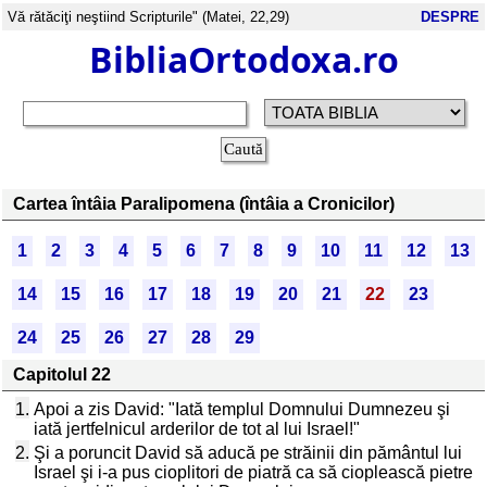
Vă rătăciţi neştiind Scripturile" (Matei, 22,29)
DESPRE
BibliaOrtodoxa.ro
Cartea întâia Paralipomena (întâia a Cronicilor)
1
2
3
4
5
6
7
8
9
10
11
12
13
14
15
16
17
18
19
20
21
22
23
24
25
26
27
28
29
Capitolul 22
1.
Apoi a zis David: "Iată templul Domnului Dumnezeu şi
iată jertfelnicul arderilor de tot al lui Israel!"
2.
Şi a poruncit David să aducă pe străinii din pământul lui
Israel şi i-a pus cioplitori de piatră ca să cioplească pietre