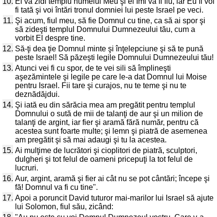
10.
El va zidi templu numelui Meu şi el Îmi va fi fiu, iar Eu îi voi
fi tată şi voi întări tronul domniei lui peste Israel pe veci.
11.
Şi acum, fiul meu, să fie Domnul cu tine, ca să ai spor şi
să zideşti templul Domnului Dumnezeului tău, cum a
vorbit El despre tine.
12.
Să-ţi dea ţie Domnul minte şi înţelepciune şi să te pună
peste Israel! Să păzeşti legile Domnului Dumnezeului tău!
13.
Atunci vei fi cu spor, de te vei sili să împlineşti
aşezămintele şi legile pe care le-a dat Domnul lui Moise
pentru Israel. Fii tare şi curajos, nu te teme şi nu te
deznădăjdui.
14.
Şi iată eu din sărăcia mea am pregătit pentru templul
Domnului o sută de mii de talanţi de aur şi un milion de
talanţi de argint, iar fier şi aramă fără număr, pentru că
acestea sunt foarte multe; şi lemn şi piatră de asemenea
am pregătit şi să mai adaugi şi tu la acestea.
15.
Ai mulţime de lucrători şi cioplitori de piatră, sculptori,
dulgheri şi tot felul de oameni pricepuţi la tot felul de
lucruri.
16.
Aur, argint, aramă şi fier ai cât nu se pot cântări; începe şi
fă! Domnul va fi cu tine".
17.
Apoi a poruncit David tuturor mai-marilor lui Israel să ajute
lui Solomon, fiul său, zicând: