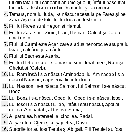
lui din fata unui canaanit anume Şua. Ir, întâiul născut al
lui Iuda, a fost rău în ochii Domnului şi l-a omorât.
4.
Tamara, nora lui Iuda, i-a născut acestuia pe Fares şi pe
Zara. Aşa că, de toţii, fiii lui Iuda au fost cinci.
5.
Fiii lui Fares sunt Heţron şi Hamul.
6.
Fiii lui Zara sunt: Zimri, Etan, Heman, Calcol şi Darda;
cinci de toii.
7.
Fiul lui Carmi este Acar, care a adus nenorocire asupra lui
Israel, călcând jurământul.
8.
Fiul lui Etan este Azaria.
9.
Fiii lui Heţron care i s-a născut sunt: Ierahmeel, Ram şi
Chelubai (Caleb).
10.
Lui Ram însă i s-a născut Aminadab; lui Aminadab i s-a
născut Naason, căpetenia fiilor lui Iuda.
11.
Lui Naason i s-a născut Salmon, lui Salmon i s-a născut
Booz.
12.
Lui Booz i s-a născut Obed, lui Obed i s-a născut Iesei.
13.
Lui Iesei i s-a născut Eliab, întâiul său născut, apoi al
doilea, Aminadab, al treilea, Şama,
14.
Al patrulea, Natanael, al cincilea, Radai,
15.
Al şaselea, Oţem şi al şaptelea, David.
16.
Surorile lor au fost Ţeruia şi Abigail. Fiii Ţeruiei au fost