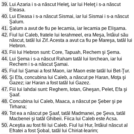
39.
Lui Azaria i s-a născut Heleţ, iar lui Heleţ i s-a născut
Eleasa.
40.
Lui Eleasa i s-a născut Sismai, iar lui Sismai i s-a născut
Şalum.
41.
Şalum a avut de fiu pe Iecamia, iar Iecamia pe Elişama.
42.
Fiul lui Caleb, fratele lui Ierahmeel, era Meşa, întâiul său
născut, tatăl lui Zif. Acesta a avut ca fiu pe Mareşa, tatăl lui
Hebron.
43.
Fiii lui Hebron sunt: Core, Tapuah, Rechem şi Şema.
44.
Lui Şema i s-a născut Raham tatăl lui Iorchean, iar lui
Rechem i s-a născut Şamai.
45.
Fiul lui Şamai a fost Maon, iar Maon este tatăl lui Bet-Ţur.
46.
Şi Efa, concubina lui Caleb, a născut pe Haran, Moţa şi
Gazez; iar Haran a fost tatăl lui Gazez.
47.
Fiii lui Iahdai sunt: Reghem, Iotan, Gheşan, Pelet, Efa şi
Şaaf.
48.
Concubina lui Caleb, Maaca, a născut pe Şeber şi pe
Tirhana;
49.
Tot ea a născut pe Şaaf, tatăl Madmanei, pe Şeva, tatăl
Macbenei şi tatăl Ghibeii. Fiica lui Caleb este Acsa.
50.
Aceştia au fost fiii lui Caleb. Fiul lui Hur, întâiul născut al
Efratei a fost Şobal, tatăl lui Chiriat-Iearim;