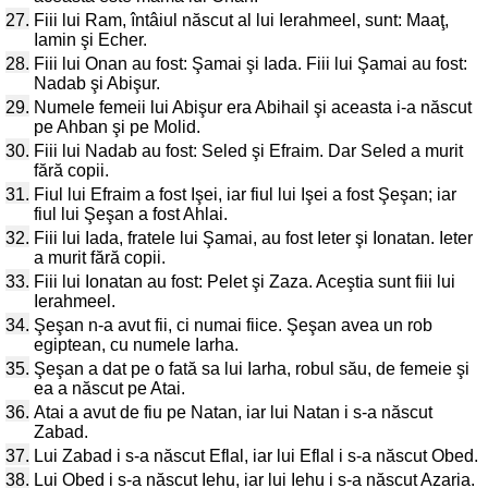
27.
Fiii lui Ram, întâiul născut al lui Ierahmeel, sunt: Maaţ,
Iamin şi Echer.
28.
Fiii lui Onan au fost: Şamai şi Iada. Fiii lui Şamai au fost:
Nadab şi Abişur.
29.
Numele femeii lui Abişur era Abihail şi aceasta i-a născut
pe Ahban şi pe Molid.
30.
Fiii lui Nadab au fost: Seled şi Efraim. Dar Seled a murit
fără copii.
31.
Fiul lui Efraim a fost Işei, iar fiul lui Işei a fost Şeşan; iar
fiul lui Şeşan a fost Ahlai.
32.
Fiii lui Iada, fratele lui Şamai, au fost Ieter şi Ionatan. Ieter
a murit fără copii.
33.
Fiii lui Ionatan au fost: Pelet şi Zaza. Aceştia sunt fiii lui
Ierahmeel.
34.
Şeşan n-a avut fii, ci numai fiice. Şeşan avea un rob
egiptean, cu numele Iarha.
35.
Şeşan a dat pe o fată sa lui Iarha, robul său, de femeie şi
ea a născut pe Atai.
36.
Atai a avut de fiu pe Natan, iar lui Natan i s-a născut
Zabad.
37.
Lui Zabad i s-a născut Eflal, iar lui Eflal i s-a născut Obed.
38.
Lui Obed i s-a născut Iehu, iar lui Iehu i s-a născut Azaria.