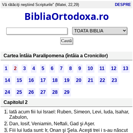
Vă rătăciţi neştiind Scripturile" (Matei, 22,29)
DESPRE
BibliaOrtodoxa.ro
Cartea întâia Paralipomena (întâia a Cronicilor)
1
2
3
4
5
6
7
8
9
10
11
12
13
14
15
16
17
18
19
20
21
22
23
24
25
26
27
28
29
Capitolul 2
1.
Iată acum fiii lui Israel: Ruben, Simeon, Levi, Iuda, Isahar,
Zabulon,
2.
Dan, Iosif, Veniamin, Neftali, Gad şi Aşer.
3.
Fiii lui Iuda sunt: Ir, Onan şi Şela. Aceşti trei i s-au născut