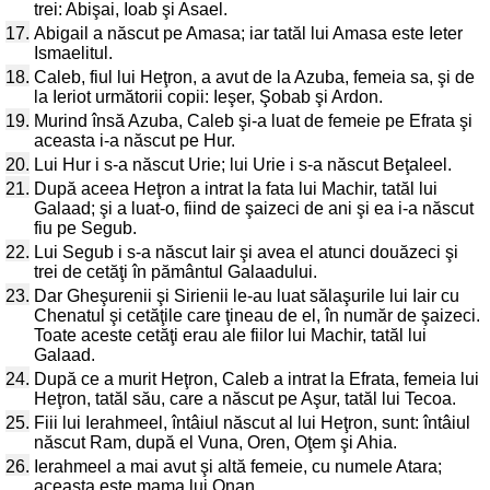
trei: Abişai, Ioab şi Asael.
17.
Abigail a născut pe Amasa; iar tatăl lui Amasa este Ieter
Ismaelitul.
18.
Caleb, fiul lui Heţron, a avut de la Azuba, femeia sa, şi de
la Ieriot următorii copii: Ieşer, Şobab şi Ardon.
19.
Murind însă Azuba, Caleb şi-a luat de femeie pe Efrata şi
aceasta i-a născut pe Hur.
20.
Lui Hur i s-a născut Urie; lui Urie i s-a născut Beţaleel.
21.
După aceea Heţron a intrat la fata lui Machir, tatăl lui
Galaad; şi a luat-o, fiind de şaizeci de ani şi ea i-a născut
fiu pe Segub.
22.
Lui Segub i s-a născut Iair şi avea el atunci douăzeci şi
trei de cetăţi în pământul Galaadului.
23.
Dar Gheşurenii şi Sirienii le-au luat sălaşurile lui Iair cu
Chenatul şi cetăţile care ţineau de el, în număr de şaizeci.
Toate aceste cetăţi erau ale fiilor lui Machir, tatăl lui
Galaad.
24.
După ce a murit Heţron, Caleb a intrat la Efrata, femeia lui
Heţron, tatăl său, care a născut pe Aşur, tatăl lui Tecoa.
25.
Fiii lui Ierahmeel, întâiul născut al lui Heţron, sunt: întâiul
născut Ram, după el Vuna, Oren, Oţem şi Ahia.
26.
Ierahmeel a mai avut şi altă femeie, cu numele Atara;
aceasta este mama lui Onan.