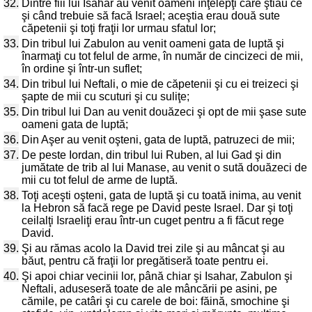
32.
Dintre fiii lui Isahar au venit oameni înţelepţi care ştiau ce
şi când trebuie să facă Israel; aceştia erau două sute
căpetenii şi toţi fraţii lor urmau sfatul lor;
33.
Din tribul lui Zabulon au venit oameni gata de luptă şi
înarmaţi cu tot felul de arme, în număr de cincizeci de mii,
în ordine şi într-un suflet;
34.
Din tribul lui Neftali, o mie de căpetenii şi cu ei treizeci şi
şapte de mii cu scuturi şi cu suliţe;
35.
Din tribul lui Dan au venit douăzeci şi opt de mii şase sute
oameni gata de luptă;
36.
Din Aşer au venit oşteni, gata de luptă, patruzeci de mii;
37.
De peste Iordan, din tribul lui Ruben, al lui Gad şi din
jumătate de trib al lui Manase, au venit o sută douăzeci de
mii cu tot felul de arme de luptă.
38.
Toţi aceşti oşteni, gata de luptă şi cu toată inima, au venit
la Hebron să facă rege pe David peste Israel. Dar şi toţi
ceilalţi Israeliţi erau într-un cuget pentru a fi făcut rege
David.
39.
Şi au rămas acolo la David trei zile şi au mâncat şi au
băut, pentru că fraţii lor pregătiseră toate pentru ei.
40.
Şi apoi chiar vecinii lor, până chiar şi Isahar, Zabulon şi
Neftali, aduseseră toate de ale mâncării pe asini, pe
cămile, pe catâri şi cu carele de boi: făină, smochine şi