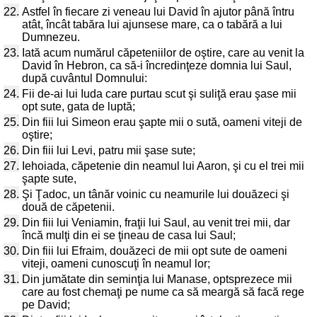
22.
Astfel în fiecare zi veneau lui David în ajutor până întru
atât, încât tabăra lui ajunsese mare, ca o tabără a lui
Dumnezeu.
23.
Iată acum numărul căpeteniilor de oştire, care au venit la
David în Hebron, ca să-i încredinţeze domnia lui Saul,
după cuvântul Domnului:
24.
Fii de-ai lui Iuda care purtau scut şi suliţă erau şase mii
opt sute, gata de luptă;
25.
Din fiii lui Simeon erau şapte mii o sută, oameni viteji de
oştire;
26.
Din fiii lui Levi, patru mii şase sute;
27.
Iehoiada, căpetenie din neamul lui Aaron, şi cu el trei mii
şapte sute,
28.
Şi Ţadoc, un tânăr voinic cu neamurile lui douăzeci şi
două de căpetenii.
29.
Din fiii lui Veniamin, fraţii lui Saul, au venit trei mii, dar
încă mulţi din ei se ţineau de casa lui Saul;
30.
Din fiii lui Efraim, douăzeci de mii opt sute de oameni
viteji, oameni cunoscuţi în neamul lor;
31.
Din jumătate din seminţia lui Manase, optsprezece mii
care au fost chemaţi pe nume ca să meargă să facă rege
pe David;