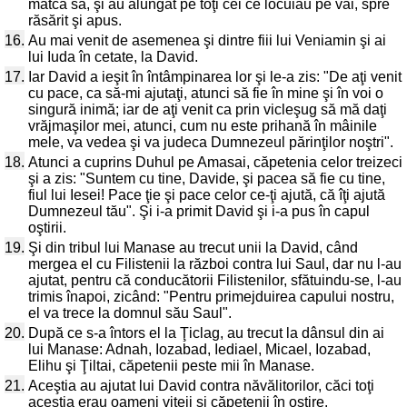
matca sa, şi au alungat pe toţi cei ce locuiau pe văi, spre
răsărit şi apus.
16.
Au mai venit de asemenea şi dintre fiii lui Veniamin şi ai
lui Iuda în cetate, la David.
17.
Iar David a ieşit în întâmpinarea lor şi le-a zis: "De aţi venit
cu pace, ca să-mi ajutaţi, atunci să fie în mine şi în voi o
singură inimă; iar de aţi venit ca prin vicleşug să mă daţi
vrăjmaşilor mei, atunci, cum nu este prihană în mâinile
mele, va vedea şi va judeca Dumnezeul părinţilor noştri".
18.
Atunci a cuprins Duhul pe Amasai, căpetenia celor treizeci
şi a zis: "Suntem cu tine, Davide, şi pacea să fie cu tine,
fiul lui Iesei! Pace ţie şi pace celor ce-ţi ajută, că îţi ajută
Dumnezeul tău". Şi i-a primit David şi i-a pus în capul
oştirii.
19.
Şi din tribul lui Manase au trecut unii la David, când
mergea el cu Filistenii la război contra lui Saul, dar nu l-au
ajutat, pentru că conducătorii Filistenilor, sfătuindu-se, l-au
trimis înapoi, zicând: "Pentru primejduirea capului nostru,
el va trece la domnul său Saul".
20.
După ce s-a întors el la Ţiclag, au trecut la dânsul din ai
lui Manase: Adnah, Iozabad, Iediael, Micael, Iozabad,
Elihu şi Ţiltai, căpetenii peste mii în Manase.
21.
Aceştia au ajutat lui David contra năvălitorilor, căci toţi
aceştia erau oameni viteji şi căpetenii în oştire.