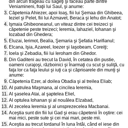
din arcuri trăgeau cu săgeţi şi făceau parte dintre
Veniamineni, fraţii lui Saul, şi anume:
3.
Căpetenia Ahiezer, apoi Ioaş, fiii lui Şemaa din Ghibeea,
Ieziel şi Pelet, fiii lui Azmavet, Beraca şi Iehu din Anatot;
4.
Işmaia Ghibeoneanul, un viteaz dintre cei treizeci şi
căpetenie peste treizeci; Ieremia, Iahaziel, Iohanan şi
Iozabad din Ghedera;
5.
Eluzai, Ierimot, Bealia, Şemaria şi Şefatia Harifianul;
6.
Elcana, Işia, Azareel, Ioezer şi Iaşobeam, Coreiţi;
7.
Ioela şi Zebadia, fiii lui Ieroham din Ghedor.
8.
Din Gaditeni au trecut la David, în cetatea din pustie,
oameni curajoşi, războinici şi înarmaţi cu scut şi suliţă, cu
faţa lor ca faţa leului şi iuţi ca şi căprioarele din munţi şi
anume:
9.
Căpetenia Ezer, al doilea Obadia şi al treilea Eliab;
10.
Al patrulea Maşmana, al cincilea Ieremia,
11.
Al şaselea Atai, al şaptelea Eliel,
12.
Al optulea Iohanan şi al nouălea Elzabad,
13.
Al zecelea Ieremia şi al unsprezecelea Macbanai.
14.
Aceştia sunt din fiii lui Gad şi erau căpetenii în oştire: cei
mai mici, peste sute şi cei mai mari, peste mii.
15.
Aceştia au trecut Iordanul în luna întâi, când el iese din