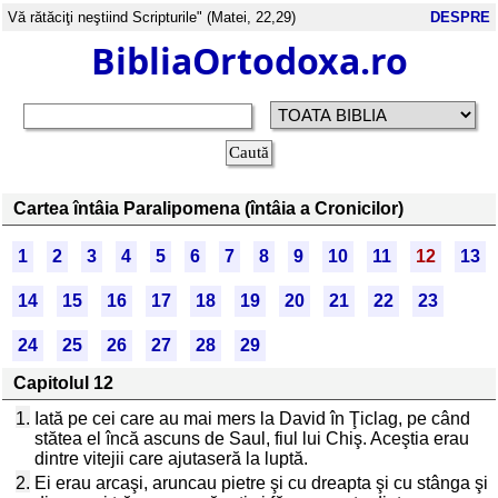
Vă rătăciţi neştiind Scripturile" (Matei, 22,29)
DESPRE
BibliaOrtodoxa.ro
Cartea întâia Paralipomena (întâia a Cronicilor)
1
2
3
4
5
6
7
8
9
10
11
12
13
14
15
16
17
18
19
20
21
22
23
24
25
26
27
28
29
Capitolul 12
1.
Iată pe cei care au mai mers la David în Ţiclag, pe când
stătea el încă ascuns de Saul, fiul lui Chiş. Aceştia erau
dintre vitejii care ajutaseră la luptă.
2.
Ei erau arcaşi, aruncau pietre şi cu dreapta şi cu stânga şi