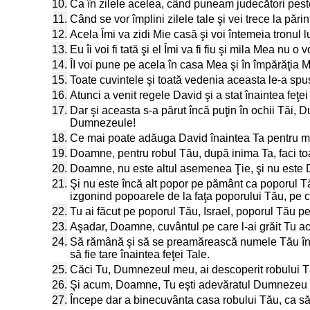
10.
Ca în zilele acelea, când puneam judecători peste 
11.
Când se vor împlini zilele tale şi vei trece la părin
12.
Acela Îmi va zidi Mie casă şi voi întemeia tronul l
13.
Eu îi voi fi tată şi el Îmi va fi fiu şi mila Mea nu o
14.
ÎI voi pune pe acela în casa Mea şi în împărăţia Mea
15.
Toate cuvintele şi toată vedenia aceasta le-a spu
16.
Atunci a venit regele David şi a stat înaintea fe
17.
Dar şi aceasta s-a părut încă puţin în ochii Tăi, 
Dumnezeule!
18.
Ce mai poate adăuga David înaintea Ta pentru mă
19.
Doamne, pentru robul Tău, după inima Ta, faci toat
20.
Doamne, nu este altul asemenea Ţie, şi nu este 
21.
Şi nu este încă alt popor pe pământ ca poporul Tă
izgonind popoarele de la faţa poporului Tău, pe car
22.
Tu ai făcut pe poporul Tău, Israel, poporul Tău p
23.
Aşadar, Doamne, cuvântul pe care l-ai grăit Tu acu
24.
Să rămână şi să se preamărească numele Tău în v
să fie tare înaintea feţei Tale.
25.
Căci Tu, Dumnezeul meu, ai descoperit robului Tău
26.
Şi acum, Doamne, Tu eşti adevăratul Dumnezeu şi 
27.
Începe dar a binecuvânta casa robului Tău, ca să 