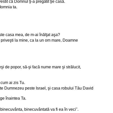
stit că Domnul ţi-a pregătit ţie casă.
 domnia ta.
ste casa mea, de m-ai înălţat aşa?
şi priveşti la mine, ca la un om mare, Doamne
i de popor, să-şi facă nume mare şi strălucit,
 cum ai zis Tu.
te Dumnezeu peste Israel, şi casa robului Tău David
ge înaintea Ta.
binecuvânta, binecuvântată va fi ea în veci".