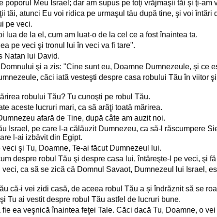
poporul Meu Israel; dar am supus pe toţi vrăjmaşii tăi şi ţi-am ve
ţii tăi, atunci Eu voi ridica pe urmaşul tău după tine, şi voi întări
ui pe veci.
 voi lua de la el, cum am luat-o de la cel ce a fost înaintea ta.
 pe veci şi tronul lui în veci va fi tare".
s Natan lui David.
ţei Domnului şi a zis: "Cine sunt eu, Doamne Dumnezeule, şi ce e
Dumnezeule, căci iată vesteşti despre casa robului Tău în viitor 
rirea robului Tău? Tu cunoşti pe robul Tău.
e aceste lucruri mari, ca să arăţi toată mărirea.
Dumnezeu afară de Tine, după câte am auzit noi.
u Israel, pe care l-a călăuzit Dumnezeu, ca să-l răscumpere Sieş
e l-ai izbăvit din Egipt.
e veci şi Tu, Doamne, Te-ai făcut Dumnezeul lui.
m despre robul Tău şi despre casa lui, întăreşte-l pe veci, şi fă
eci, ca să se zică că Domnul Savaot, Dumnezeul lui Israel, es
 că-i vei zidi casă, de aceea robul Tău a şi îndrăznit să se roa
Tu ai vestit despre robul Tău astfel de lucruri bune.
fie ea veşnică înaintea feţei Tale. Căci dacă Tu, Doamne, o vei 