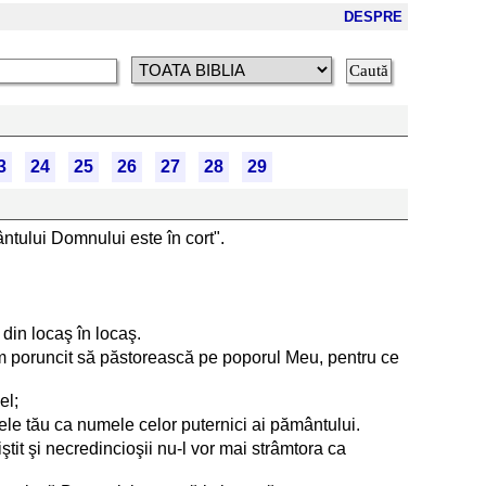
DESPRE
3
24
25
26
27
28
29
ântului Domnului este în cort".
 din locaş în locaş.
am poruncit să păstorească pe poporul Meu, pentru ce
el;
umele tău ca numele celor puternici ai pământului.
iştit şi necredincioşii nu-l vor mai strâmtora ca