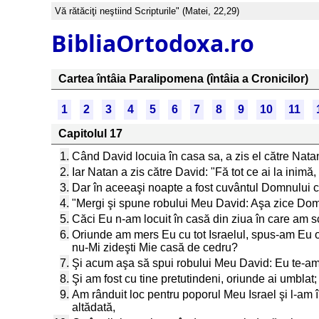
Vă rătăciţi neştiind Scripturile" (Matei, 22,29)
BibliaOrtodoxa.ro
Cartea întâia Paralipomena (întâia a Cronicilor)
1
2
3
4
5
6
7
8
9
10
11
Capitolul 17
1.
Când David locuia în casa sa, a zis el către Natan
2.
Iar Natan a zis către David: "Fă tot ce ai la inim
3.
Dar în aceeaşi noapte a fost cuvântul Domnului că
4.
"Mergi şi spune robului Meu David: Aşa zice Domnu
5.
Căci Eu n-am locuit în casă din ziua în care am scos
6.
Oriunde am mers Eu cu tot Israelul, spus-am Eu o
nu-Mi zideşti Mie casă de cedru?
7.
Şi acum aşa să spui robului Meu David: Eu te-am l
8.
Şi am fost cu tine pretutindeni, oriunde ai umblat;
9.
Am rânduit loc pentru poporul Meu Israel şi l-am înr
altădată,