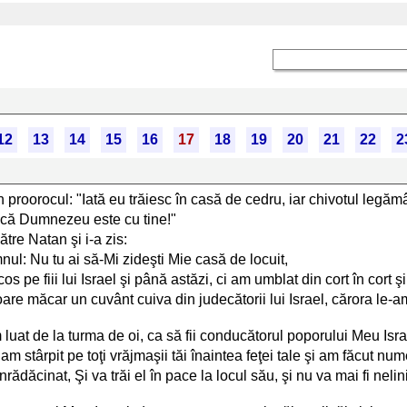
12
13
14
15
16
17
18
19
20
21
22
2
 proorocul: "Iată eu trăiesc în casă de cedru, iar chivotul legăm
ă, că Dumnezeu este cu tine!"
tre Natan şi i-a zis:
l: Nu tu ai să-Mi zideşti Mie casă de locuit,
 pe fiii lui Israel şi până astăzi, ci am umblat din cort în cort şi
are măcar un cuvânt cuiva din judecătorii lui Israel, cărora le-
uat de la turma de oi, ca să fii conducătorul poporului Meu Isra
 am stârpit pe toţi vrăjmaşii tăi înaintea feţei tale şi am făcut n
ădăcinat, Şi va trăi el în pace la locul său, şi nu va mai fi nelin