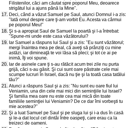
Filistenilor, căci am căutat spre poporul Meu, deoarece
strigătul lui a ajuns până la Mine".
17.
Deci, când a văzut Samuel pe Saul, atunci Domnul i-a zis:
"Iată omul despre care ţi-am vorbit Eu. Acesta va cârmui
pe poporul Meu!"
18.
Şi s-a apropiat Saul de Samuel la poartă şi l-a întrebat:
"Spune-mi unde este casa văzătorului?
19.
Iar Samuel a răspuns lui Saul şi a zis: "Eu sunt văzătorul;
mergi înaintea mea pe deal, că aveţi să prânziţi cu mine
astăzi, iar dimineaţă te voi lăsa să pleci; şi tot ce ai pe
inimă, îţi voi spune.
20.
Iar de asinele care ţi s-au rătăcit acum trei zile nu purta
grijă, căci s-au găsit. Şi cui sunt oare păstrate cele mai
scumpe lucruri în Israel, dacă nu ţie şi la toată casa tatălui
tău?"
21.
Atunci a răspuns Saul şi a zis: "Nu sunt eu oare fiul lui
Veniamin, una din cele mai mici din seminţiile lui Israel?
Şi familia mea oare nu este cea mai mică din toate
familiile seminţiei lui Veniamin? De ce dar îmi vorbeşti tu
mie acestea?"
22.
Şi a luat Samuel pe Saul şi pe sluga lui şi i-a dus în casă
şi le-a dat locul cel dintâi între oaspeţi, care erau ca la
treizeci de oameni.