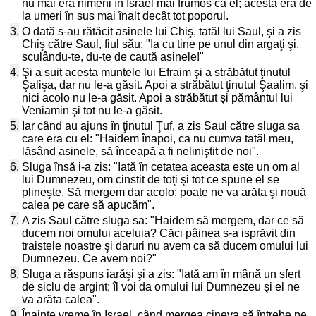
nu mai era nimeni în Israel mai frumos ca el; acesta era de
la umeri în sus mai înalt decât tot poporul.
3.
O dată s-au rătăcit asinele lui Chiş, tatăl lui Saul, şi a zis
Chiş către Saul, fiul său: "Ia cu tine pe unul din argaţi şi,
sculându-te, du-te de caută asinele!"
4.
Şi a suit acesta muntele lui Efraim şi a străbătut ţinutul
Şalişa, dar nu le-a găsit. Apoi a străbătut ţinutul Şaalim, şi
nici acolo nu le-a găsit. Apoi a străbătut şi pământul lui
Veniamin şi tot nu le-a găsit.
5.
Iar când au ajuns în ţinutul Ţuf, a zis Saul către sluga sa
care era cu el: "Haidem înapoi, ca nu cumva tatăl meu,
lăsând asinele, să înceapă a fi neliniştit de noi".
6.
Sluga însă i-a zis: "Iată în cetatea aceasta este un om al
lui Dumnezeu, om cinstit de toţi şi tot ce spune el se
plineşte. Să mergem dar acolo; poate ne va arăta şi nouă
calea pe care să apucăm".
7.
A zis Saul către sluga sa: "Haidem să mergem, dar ce să
ducem noi omului aceluia? Căci pâinea s-a isprăvit din
traistele noastre şi daruri nu avem ca să ducem omului lui
Dumnezeu. Ce avem noi?"
8.
Sluga a răspuns iarăşi şi a zis: "Iată am în mână un sfert
de siclu de argint; îl voi da omului lui Dumnezeu şi el ne
va arăta calea".
9.
Înainte vreme în Israel, când mergea cineva să întrebe pe