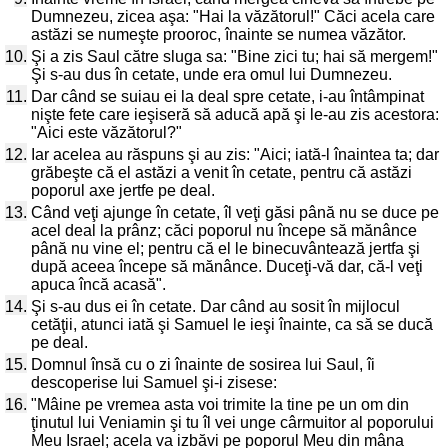
Dumnezeu, zicea aşa: "Hai la văzătorul!" Căci acela care
astăzi se numeşte prooroc, înainte se numea văzător.
10.
Şi a zis Saul către sluga sa: "Bine zici tu; hai să mergem!"
Şi s-au dus în cetate, unde era omul lui Dumnezeu.
11.
Dar când se suiau ei la deal spre cetate, i-au întâmpinat
nişte fete care ieşiseră să aducă apă şi le-au zis acestora:
"Aici este văzătorul?"
12.
Iar acelea au răspuns şi au zis: "Aici; iată-l înaintea ta; dar
grăbeşte că el astăzi a venit în cetate, pentru că astăzi
poporul axe jertfe pe deal.
13.
Când veţi ajunge în cetate, îl veţi găsi până nu se duce pe
acel deal la prânz; căci poporul nu începe să mănânce
până nu vine el; pentru că el le binecuvântează jertfa şi
după aceea începe să mănânce. Duceţi-vă dar, că-l veţi
apuca încă acasă".
14.
Şi s-au dus ei în cetate. Dar când au sosit în mijlocul
cetăţii, atunci iată şi Samuel le ieşi înainte, ca să se ducă
pe deal.
15.
Domnul însă cu o zi înainte de sosirea lui Saul, îi
descoperise lui Samuel şi-i zisese:
16.
"Mâine pe vremea asta voi trimite la tine pe un om din
ţinutul lui Veniamin şi tu îl vei unge cârmuitor al poporului
Meu Israel; acela va izbăvi pe poporul Meu din mâna