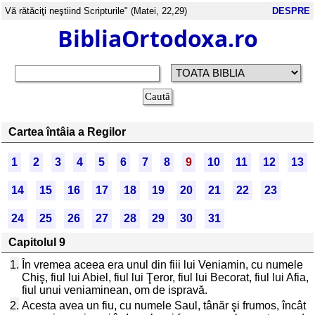
Vă rătăciţi neştiind Scripturile" (Matei, 22,29)
DESPRE
BibliaOrtodoxa.ro
Cartea întâia a Regilor
1
2
3
4
5
6
7
8
9
10
11
12
13
14
15
16
17
18
19
20
21
22
23
24
25
26
27
28
29
30
31
Capitolul 9
1.
În vremea aceea era unul din fiii lui Veniamin, cu numele
Chiş, fiul lui Abiel, fiul lui Ţeror, fiul lui Becorat, fiul lui Afia,
fiul unui veniaminean, om de ispravă.
2.
Acesta avea un fiu, cu numele Saul, tânăr şi frumos, încât