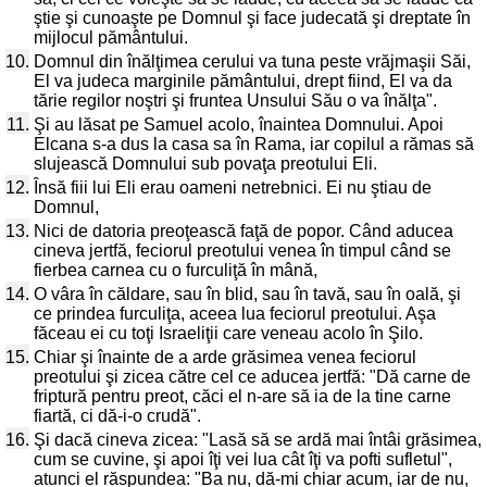
ştie şi cunoaşte pe Domnul şi face judecată şi dreptate în
mijlocul pământului.
10.
Domnul din înălţimea cerului va tuna peste vrăjmaşii Săi,
El va judeca marginile pământului, drept fiind, El va da
tărie regilor noştri şi fruntea Unsului Său o va înălţa".
11.
Şi au lăsat pe Samuel acolo, înaintea Domnului. Apoi
Elcana s-a dus la casa sa în Rama, iar copilul a rămas să
slujească Domnului sub povaţa preotului Eli.
12.
Însă fiii lui Eli erau oameni netrebnici. Ei nu ştiau de
Domnul,
13.
Nici de datoria preoţească faţă de popor. Când aducea
cineva jertfă, feciorul preotului venea în timpul când se
fierbea carnea cu o furculiţă în mână,
14.
O vâra în căldare, sau în blid, sau în tavă, sau în oală, şi
ce prindea furculiţa, aceea lua feciorul preotului. Aşa
făceau ei cu toţi Israeliţii care veneau acolo în Şilo.
15.
Chiar şi înainte de a arde grăsimea venea feciorul
preotului şi zicea către cel ce aducea jertfă: "Dă carne de
friptură pentru preot, căci el n-are să ia de la tine carne
fiartă, ci dă-i-o crudă".
16.
Şi dacă cineva zicea: "Lasă să se ardă mai întâi grăsimea,
cum se cuvine, şi apoi îţi vei lua cât îţi va pofti sufletul",
atunci el răspundea: "Ba nu, dă-mi chiar acum, iar de nu,