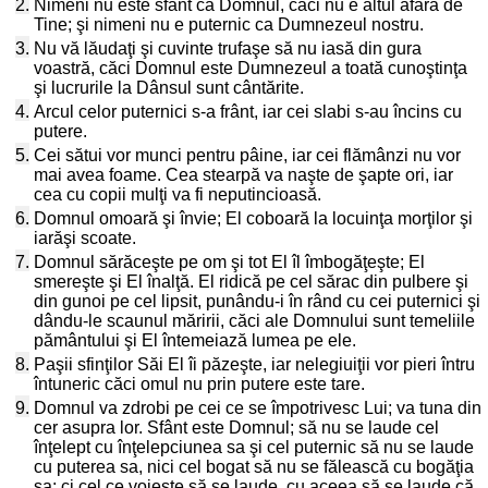
2.
Nimeni nu este sfânt ca Domnul, căci nu e altul afară de
Tine; şi nimeni nu e puternic ca Dumnezeul nostru.
3.
Nu vă lăudaţi şi cuvinte trufaşe să nu iasă din gura
voastră, căci Domnul este Dumnezeul a toată cunoştinţa
şi lucrurile la Dânsul sunt cântărite.
4.
Arcul celor puternici s-a frânt, iar cei slabi s-au încins cu
putere.
5.
Cei sătui vor munci pentru pâine, iar cei flămânzi nu vor
mai avea foame. Cea stearpă va naşte de şapte ori, iar
cea cu copii mulţi va fi neputincioasă.
6.
Domnul omoară şi învie; El coboară la locuinţa morţilor şi
iarăşi scoate.
7.
Domnul sărăceşte pe om şi tot El îl îmbogăţeşte; El
smereşte şi El înalţă. El ridică pe cel sărac din pulbere şi
din gunoi pe cel lipsit, punându-i în rând cu cei puternici şi
dându-le scaunul măririi, căci ale Domnului sunt temeliile
pământului şi El întemeiază lumea pe ele.
8.
Paşii sfinţilor Săi El îi păzeşte, iar nelegiuiţii vor pieri întru
întuneric căci omul nu prin putere este tare.
9.
Domnul va zdrobi pe cei ce se împotrivesc Lui; va tuna din
cer asupra lor. Sfânt este Domnul; să nu se laude cel
înţelept cu înţelepciunea sa şi cel puternic să nu se laude
cu puterea sa, nici cel bogat să nu se fălească cu bogăţia
sa; ci cel ce voieşte să se laude, cu aceea să se laude că