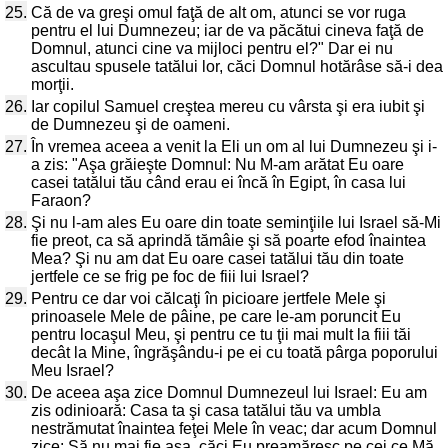
25.
Că de va greşi omul faţă de alt om, atunci se vor ruga
pentru el lui Dumnezeu; iar de va păcătui cineva faţă de
Domnul, atunci cine va mijloci pentru el?" Dar ei nu
ascultau spusele tatălui lor, căci Domnul hotărâse să-i dea
morţii.
26.
Iar copilul Samuel creştea mereu cu vârsta şi era iubit şi
de Dumnezeu şi de oameni.
27.
În vremea aceea a venit la Eli un om al lui Dumnezeu şi i-
a zis: "Aşa grăieşte Domnul: Nu M-am arătat Eu oare
casei tatălui tău când erau ei încă în Egipt, în casa lui
Faraon?
28.
Şi nu l-am ales Eu oare din toate seminţiile lui Israel să-Mi
fie preot, ca să aprindă tămâie şi să poarte efod înaintea
Mea? Şi nu am dat Eu oare casei tatălui tău din toate
jertfele ce se frig pe foc de fiii lui Israel?
29.
Pentru ce dar voi călcaţi în picioare jertfele Mele şi
prinoasele Mele de pâine, pe care le-am poruncit Eu
pentru locaşul Meu, şi pentru ce tu ţii mai mult la fiii tăi
decât la Mine, îngrăşându-i pe ei cu toată pârga poporului
Meu Israel?
30.
De aceea aşa zice Domnul Dumnezeul lui Israel: Eu am
zis odinioară: Casa ta şi casa tatălui tău va umbla
nestrămutat înaintea feţei Mele în veac; dar acum Domnul
zice: Să nu mai fie aşa, căci Eu preamăresc pe cei ce Mă