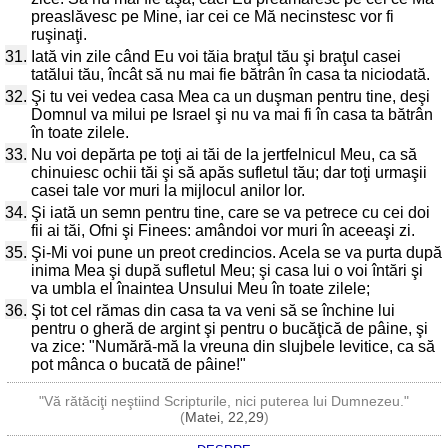
preaslăvesc pe Mine, iar cei ce Mă necinstesc vor fi
ruşinaţi.
31.
Iată vin zile când Eu voi tăia braţul tău şi braţul casei
tatălui tău, încât să nu mai fie bătrân în casa ta niciodată.
32.
Şi tu vei vedea casa Mea ca un duşman pentru tine, deşi
Domnul va milui pe Israel şi nu va mai fi în casa ta bătrân
în toate zilele.
33.
Nu voi depărta pe toţi ai tăi de la jertfelnicul Meu, ca să
chinuiesc ochii tăi şi să apăs sufletul tău; dar toţi urmaşii
casei tale vor muri la mijlocul anilor lor.
34.
Şi iată un semn pentru tine, care se va petrece cu cei doi
fii ai tăi, Ofni şi Finees: amândoi vor muri în aceeaşi zi.
35.
Şi-Mi voi pune un preot credincios. Acela se va purta după
inima Mea şi după sufletul Meu; şi casa lui o voi întări şi
va umbla el înaintea Unsului Meu în toate zilele;
36.
Şi tot cel rămas din casa ta va veni să se închine lui
pentru o gheră de argint şi pentru o bucăţică de pâine, şi
va zice: "Numără-mă la vreuna din slujbele levitice, ca să
pot mânca o bucată de pâine!"
"Vă rătăciţi neştiind Scripturile, nici puterea lui Dumnezeu."
(
Matei, 22,29
)