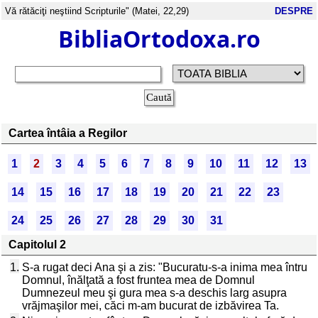
Vă rătăciţi neştiind Scripturile" (Matei, 22,29)
DESPRE
BibliaOrtodoxa.ro
Cartea întâia a Regilor
1
2
3
4
5
6
7
8
9
10
11
12
13
14
15
16
17
18
19
20
21
22
23
24
25
26
27
28
29
30
31
Capitolul 2
1.
S-a rugat deci Ana şi a zis: "Bucuratu-s-a inima mea întru
Domnul, înălţată a fost fruntea mea de Domnul
Dumnezeul meu şi gura mea s-a deschis larg asupra
vrăjmaşilor mei, căci m-am bucurat de izbăvirea Ta.