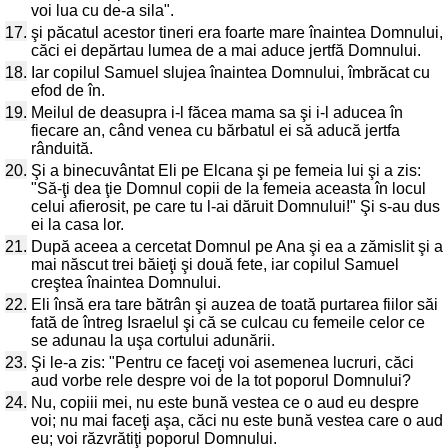
voi lua cu de-a sila".
17.
şi păcatul acestor tineri era foarte mare înaintea Domnului,
căci ei depărtau lumea de a mai aduce jertfă Domnului.
18.
Iar copilul Samuel slujea înaintea Domnului, îmbrăcat cu
efod de în.
19.
Meilul de deasupra i-l făcea mama sa şi i-l aducea în
fiecare an, când venea cu bărbatul ei să aducă jertfa
rânduită.
20.
Şi a binecuvântat Eli pe Elcana şi pe femeia lui şi a zis:
"Să-ţi dea ţie Domnul copii de la femeia aceasta în locul
celui afierosit, pe care tu l-ai dăruit Domnului!" Şi s-au dus
ei la casa lor.
21.
După aceea a cercetat Domnul pe Ana şi ea a zămislit şi a
mai născut trei băieţi şi două fete, iar copilul Samuel
creştea înaintea Domnului.
22.
Eli însă era tare bătrân şi auzea de toată purtarea fiilor săi
fată de întreg Israelul şi că se culcau cu femeile celor ce
se adunau la uşa cortului adunării.
23.
Şi le-a zis: "Pentru ce faceţi voi asemenea lucruri, căci
aud vorbe rele despre voi de la tot poporul Domnului?
24.
Nu, copiii mei, nu este bună vestea ce o aud eu despre
voi; nu mai faceţi aşa, căci nu este bună vestea care o aud
eu; voi răzvrătiţi poporul Domnului.