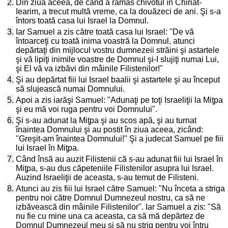
2.
Din ziua aceea, de când a rămas chivotul în Chiriat-
Iearim, a trecut multă vreme, ca la douăzeci de ani. Şi s-a
întors toată casa lui Israel la Domnul.
3.
Iar Samuel a zis către toată casa lui Israel: "De vă
întoarceţi cu toată inima voastră la Domnul, atunci
depărtaţi din mijlocul vostru dumnezeii străini şi astartele
şi vă lipiţi inimile voastre de Domnul şi-I slujiţi numai Lui,
şi El vă va izbăvi din mâinile Filistenilor!"
4.
Şi au depărtat fiii lui Israel baalii şi astartele şi au început
să slujească numai Domnului.
5.
Apoi a zis iarăşi Samuel: "Adunaţi pe toţi Israeliţii la Miţpa
şi eu mă voi ruga pentru voi Domnului".
6.
Şi s-au adunat la Miţpa şi au scos apă, şi au turnat
înaintea Domnului şi au postit în ziua aceea, zicând:
"Greşit-am înaintea Domnului!" Şi a judecat Samuel pe fiii
lui Israel în Miţpa.
7.
Când însă au auzit Filistenii că s-au adunat fiii lui Israel în
Miţpa, s-au dus căpeteniile Filistenilor asupra lui Israel.
Auzind Israeliţii de aceasta, s-au temut de Filisteni.
8.
Atunci au zis fiii lui Israel către Samuel: "Nu înceta a striga
pentru noi către Domnul Dumnezeul nostru, ca să ne
izbăvească din mâinile Filistenilor". Iar Samuel a zis: "Să
nu fie cu mine una ca aceasta, ca să mă depărtez de
Domnul Dumnezeul meu şi să nu strig pentru voi întru