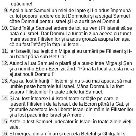
rugăciune!
9.
Apoi a luat Samuel un miel de lapte şi l-a adus împreună
cu tot poporul ardere de tot Domnului şi a strigat Samuel
către Domnul pentru Israel şi l-a auzit pe el Domnul.
10.
Când înălţa Samuel ardere de tot, au venit Filistenii să se
bată cu Israel. Dar Domnul a tunat în ziua aceea cu tunet
mare asupra Filistenilor şi a adus groază asupra lor, aşa
că au fost înfrânţi în faţa lui Israel.
11.
Iar Israeliţii au ieşit din Miţpa şi au urmărit pe Filisteni şi i-
au bătut până sub Bet-Car.
12.
Atunci a luat Samuel o piatră şi a pus-o între Miţpa şi Şen
şi a numit-o Eben-Ezer, zicând: "Până la locul acesta ne-a
ajutat nouă Domnul!"
13.
Aşa au fost înfrânţi Filistenii şi nu s-au mai apucat să mai
umble peste hotarele lui Israel. Mâna Domnului a fost
asupra Filistenilor în toate zilele lui Samuel.
14.
Şi au fost întoarse lui Israel toate cetăţile pe care le
luaseră Filistenii de la Israel, de la Ecron până la Gat, şi
ţinuturile acestora le-a liberat Israel din mâinile Filistenilor
şi a fost pace între Israel şi Amorei.
15.
Astfel a fost Samuel judecător în Israel în toate zilele vieţii
sale.
16.
El mergea din an în an şi cerceta Betelul şi Ghilgalul şi