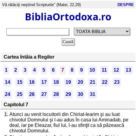
Vă rătăciţi neştiind Scripturile" (Matei, 22,29)
DESPRE
BibliaOrtodoxa.ro
Cartea întâia a Regilor
1
2
3
4
5
6
7
8
9
10
11
12
13
14
15
16
17
18
19
20
21
22
23
24
25
26
27
28
29
30
31
Capitolul 7
1.
Atunci au venit locuitorii din Chiriat-Iearim şi au luat
chivotul Domnului şi l-au adus în casa lui Aminadab, pe
deal, iar pe Eleazar, fiul lui, l-au sfinţit ca să păzească
chivotul Domnului.