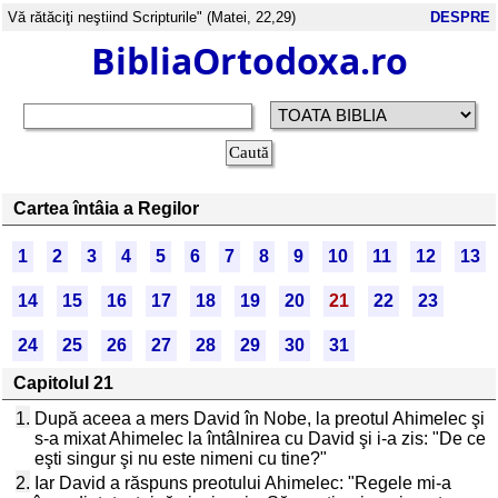
Vă rătăciţi neştiind Scripturile" (Matei, 22,29)
DESPRE
BibliaOrtodoxa.ro
Cartea întâia a Regilor
1
2
3
4
5
6
7
8
9
10
11
12
13
14
15
16
17
18
19
20
21
22
23
24
25
26
27
28
29
30
31
Capitolul 21
1.
După aceea a mers David în Nobe, la preotul Ahimelec şi
s-a mixat Ahimelec la întâlnirea cu David şi i-a zis: "De ce
eşti singur şi nu este nimeni cu tine?"
2.
Iar David a răspuns preotului Ahimelec: "Regele mi-a