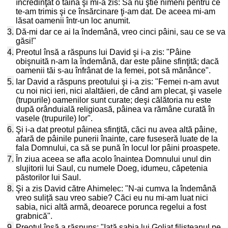
încredinţat o taină şi mi-a zis: Să nu ştie nimeni pentru ce
te-am trimis şi ce însărcinare ţi-am dat. De aceea mi-am
lăsat oamenii într-un loc anumit.
3.
Dă-mi dar ce ai la îndemână, vreo cinci pâini, sau ce se va
găsi!"
4.
Preotul însă a răspuns lui David şi i-a zis: "Pâine
obişnuită n-am la îndemână, dar este pâine sfinţită; dacă
oamenii tăi s-au înfrânat de la femei, pot să mănânce".
5.
Iar David a răspuns preotului şi i-a zis: "Femei n-am avut
cu noi nici ieri, nici alaltăieri, de când am plecat, şi vasele
(trupurile) oamenilor sunt curate; deşi călătoria nu este
după orânduială religioasă, pâinea va rămâne curată în
vasele (trupurile) lor".
6.
Şi i-a dat preotul pâinea sfinţită, căci nu avea altă pâine,
afară de pâinile punerii înainte, care fuseseră luate de la
fala Domnului, ca să se pună în locul lor pâini proaspete.
7.
În ziua aceea se afla acolo înaintea Domnului unul din
slujitorii lui Saul, cu numele Doeg, idumeu, căpetenia
păstorilor lui Saul.
8.
Şi a zis David către Ahimelec: "N-ai cumva la îndemână
vreo suliţă sau vreo sabie? Căci eu nu mi-am luat nici
sabia, nici altă armă, deoarece porunca regelui a fost
grabnică".
9.
Preotul însă a răspuns: "Iată sabia lui Goliat filisteanul pe