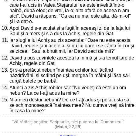
care l-ai ucis în Valea Stejarului; ea este învelită într-o
haină, după efod; de vrei, ia-o; alta afară de aceea n-am
aici". David a răspuns: "Ca ea nu mai este alta, dă-mi-o!"
şi i-a dat-o.
10.
Apoi David s-a sculat şi a fugit în aceeaşi zi de la faţa lui
Saul şi a mers şi s-a dus la Achiş, regele din Gat.
11.
Iar slugile lui Achiş au zis acestuia: "Oare nu este acesta
David, regele ţării aceleia, şi nu lui oare i se cânta în cor şi
se zicea: "Saul a biruit mii, iar David zeci de mii?"
12.
David a pus cuvintele acestea la inimă şi s-a temut tare de
Achiş, regele din Gat,
13.
Şi s-a prefăcut nebun înaintea ochilor lui, făcând
năzdrăvănii şi scriind pe uşi; mergea în mâini şi lăsa să-i
curgă balele pe barbă.
14.
Atunci a zis Achiş robilor săi: "Nu vedeţi că este un om
nebun? La ce l-aţi adus la mine?
15.
N-am eu destui nebuni? De ce l-aţi adus şi pe acesta să
se schimonosească înaintea mea? Nu cumva vreţi să intre
în casă la mine?"
"Vă rătăciţi neştiind Scripturile, nici puterea lui Dumnezeu."
(
Matei, 22,29
)