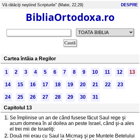
Vă rătăciţi neştiind Scripturile" (Matei, 22,29)
DESPRE
BibliaOrtodoxa.ro
Cartea întâia a Regilor
1
2
3
4
5
6
7
8
9
10
11
12
13
14
15
16
17
18
19
20
21
22
23
24
25
26
27
28
29
30
31
Capitolul 13
1.
Se împlinise un an de când fusese făcut Saul rege şi
acum domnea în al doilea an peste Israel, când şi-a ales
el trei mii de Israeliţi:
2.
Două mii erau cu Saul la Micmaş şi pe Muntele Betelului