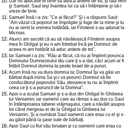
10.
Dar nu apucase el bine să aducă ardere de tot, şi iată veni
şi Samuel. Saul ieşi înaintea lui ca să-l întâmpine şi să-i
ureze de bine.
11.
Samuel însă i-a zis: "Ce ai făcut?" Şi i-a răspuns Saul:
"Am văzut că poporul se împrăştie şi fuge de la mine şi tu
nu ai venit la vremea hotărâtă, iar Filistenii s-au adunat la
Micmas.
12.
Atunci am socotit că au să năvălească Filistenii asupra
mea în Ghilgal şi eu n-am întrebat încă pe Domnul; de
aceea m-am hotărât să aduc ardere de tot".
13.
Iar Samuel i-a zis: "Rău ai făcut, că nu ai împlinit porunca
Domnului Dumnezeului tău care ţi s-a dat, căci acum ar fi
întărit Domnul domnia ta peste Israel de-a pururi.
14.
Acum însă nu va dura domnia ta; Domnul Îşi va găsi un
bărbat după inima Sa şi-i va porunci Domnul să fie
conducătorul poporului Său, deoarece tu nu ai împlinit
ceea ce ţi s-a poruncit de la Domnul".
15.
Apoi s-a sculat Samuel şi s-a dus din Ghilgal în Ghibeea
lui Veniamin; iar oamenii care au rămas s-au dus cu Saul
în întâmpinarea taberei vrăjmaşului, care a năvălit asupra
lor când mergeau ei de la Ghilgal la Ghibeea lui
Veniamin. Şi a numărat Saul oamenii care erau cu el şi s-
au găsit până la şase sute de bărbaţi.
16.
Apoi Saul cu fiul său Ionatan şi cu oamenii care erau cu