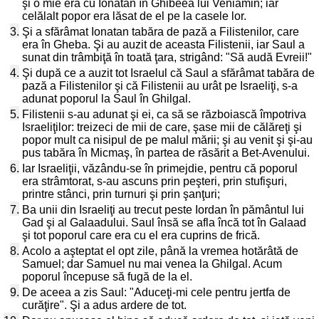
şi o mie era cu Ionatan în Ghibeea lui Veniamin; iar
celălalt popor era lăsat de el pe la casele lor.
3.
Şi a sfărâmat Ionatan tabăra de pază a Filistenilor, care
era în Gheba. Şi au auzit de aceasta Filistenii, iar Saul a
sunat din trâmbiţă în toată ţara, strigând: "Să audă Evreii!"
4.
Şi după ce a auzit tot Israelul că Saul a sfărâmat tabăra de
pază a Filistenilor şi că Filistenii au urât pe Israeliţi, s-a
adunat poporul la Saul în Ghilgal.
5.
Filistenii s-au adunat şi ei, ca să se războiască împotriva
Israeliţilor: treizeci de mii de care, şase mii de călăreţi şi
popor mult ca nisipul de pe malul mării; şi au venit şi şi-au
pus tabăra în Micmaş, în partea de răsărit a Bet-Avenului.
6.
Iar Israeliţii, văzându-se în primejdie, pentru că poporul
era strâmtorat, s-au ascuns prin peşteri, prin stufişuri,
printre stânci, prin turnuri şi prin şanţuri;
7.
Ba unii din Israeliţi au trecut peste Iordan în pământul lui
Gad şi al Galaadului. Saul însă se afla încă tot în Galaad
şi tot poporul care era cu el era cuprins de frică.
8.
Acolo a aşteptat el opt zile, până la vremea hotărâtă de
Samuel; dar Samuel nu mai venea la Ghilgal. Acum
poporul începuse să fugă de la el.
9.
De aceea a zis Saul: "Aduceţi-mi cele pentru jertfa de
curăţire". Şi a adus ardere de tot.