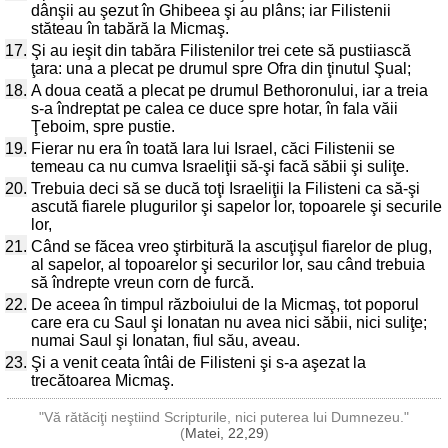
dânşii au şezut în Ghibeea şi au plâns; iar Filistenii
stăteau în tabără la Micmaş.
17.
Şi au ieşit din tabăra Filistenilor trei cete să pustiiască
ţara: una a plecat pe drumul spre Ofra din ţinutul Şual;
18.
A doua ceată a plecat pe drumul Bethoronului, iar a treia
s-a îndreptat pe calea ce duce spre hotar, în fala văii
Ţeboim, spre pustie.
19.
Fierar nu era în toată Iara lui Israel, căci Filistenii se
temeau ca nu cumva Israeliţii să-şi facă săbii şi suliţe.
20.
Trebuia deci să se ducă toţi Israeliţii la Filisteni ca să-şi
ascută fiarele plugurilor şi sapelor lor, topoarele şi securile
lor,
21.
Când se făcea vreo ştirbitură la ascuţişul fiarelor de plug,
al sapelor, al topoarelor şi securilor lor, sau când trebuia
să îndrepte vreun corn de furcă.
22.
De aceea în timpul războiului de la Micmaş, tot poporul
care era cu Saul şi Ionatan nu avea nici săbii, nici suliţe;
numai Saul şi Ionatan, fiul său, aveau.
23.
Şi a venit ceata întâi de Filisteni şi s-a aşezat la
trecătoarea Micmaş.
"Vă rătăciţi neştiind Scripturile, nici puterea lui Dumnezeu."
(
Matei, 22,29
)