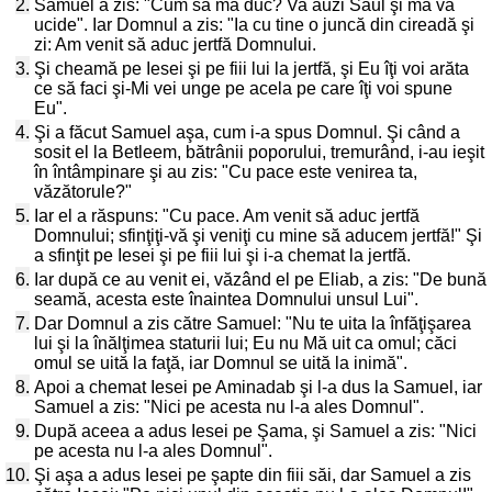
2.
Samuel a zis: "Cum să mă duc? Va auzi Saul şi mă va
ucide". Iar Domnul a zis: "Ia cu tine o juncă din cireadă şi
zi: Am venit să aduc jertfă Domnului.
3.
Şi cheamă pe Iesei şi pe fiii lui la jertfă, şi Eu îţi voi arăta
ce să faci şi-Mi vei unge pe acela pe care îţi voi spune
Eu".
4.
Şi a făcut Samuel aşa, cum i-a spus Domnul. Şi când a
sosit el la Betleem, bătrânii poporului, tremurând, i-au ieşit
în întâmpinare şi au zis: "Cu pace este venirea ta,
văzătorule?"
5.
Iar el a răspuns: "Cu pace. Am venit să aduc jertfă
Domnului; sfinţiţi-vă şi veniţi cu mine să aducem jertfă!" Şi
a sfinţit pe Iesei şi pe fiii lui şi i-a chemat la jertfă.
6.
Iar după ce au venit ei, văzând el pe Eliab, a zis: "De bună
seamă, acesta este înaintea Domnului unsul Lui".
7.
Dar Domnul a zis către Samuel: "Nu te uita la înfăţişarea
lui şi la înălţimea staturii lui; Eu nu Mă uit ca omul; căci
omul se uită la faţă, iar Domnul se uită la inimă".
8.
Apoi a chemat Iesei pe Aminadab şi l-a dus la Samuel, iar
Samuel a zis: "Nici pe acesta nu l-a ales Domnul".
9.
După aceea a adus Iesei pe Şama, şi Samuel a zis: "Nici
pe acesta nu l-a ales Domnul".
10.
Şi aşa a adus Iesei pe şapte din fiii săi, dar Samuel a zis