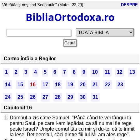
Vă rătăciţi neştiind Scripturile" (Matei, 22,29)
DESPRE
BibliaOrtodoxa.ro
Cartea întâia a Regilor
1
2
3
4
5
6
7
8
9
10
11
12
13
14
15
16
17
18
19
20
21
22
23
24
25
26
27
28
29
30
31
Capitolul 16
1.
Domnul a zis către Samuel: "Până când te vei tângui tu
pentru Saul, pe care l-am lepădat, ca să nu mai fie rege
peste Israel? Umple cornul tău cu mir şi du-te, că te trimit
la Iesei Betleemitul, căci dintre fiii lui Mi-am ales rege".