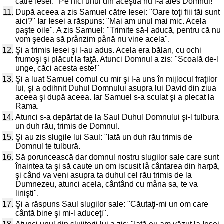
către Iesei: "Pe nici unul din aceştia nu l-a ales Domnul!"
11.
După aceea a zis Samuel către Iesei: "Oare toţi fiii tăi sunt
aici?" Iar Iesei a răspuns: "Mai am unul mai mic. Acela
paşte oile". A zis Samuel: "Trimite să-l aducă, pentru că nu
vom şedea să prânzim până nu vine acela".
12.
Şi a trimis Iesei şi l-au adus. Acela era bălan, cu ochi
frumoşi şi plăcut la faţă. Atunci Domnul a zis: "Scoală de-l
unge, căci acesta este!"
13.
Şi a luat Samuel cornul cu mir şi l-a uns în mijlocul fraţilor
lui, şi a odihnit Duhul Domnului asupra lui David din ziua
aceea şi după aceea. Iar Samuel s-a sculat şi a plecat la
Rama.
14.
Atunci s-a depărtat de la Saul Duhul Domnului şi-l tulbura
un duh rău, trimis de Domnul.
15.
Şi au zis slugile lui Saul: "Iată un duh rău trimis de
Domnul te tulbură.
16.
Să poruncească dar domnul nostru slugilor sale care sunt
înaintea ta şi să caute un om iscusit lâ cântarea din harpă,
şi când va veni asupra ta duhul cel rău trimis de la
Dumnezeu, atunci acela, cântând cu mâna sa, te va
linişti".
17.
Şi a răspuns Saul slugilor sale: "Căutaţi-mi un om care
cântă bine şi mi-l aduceţi".