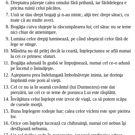
6.
Dreptatea păzeşte calea omului fără prihană, iar fărădelegea e
pricina ruinii celui păcătos.
7.
Unii se dau drept bogaţi şi n-au nimic, alţii trec drept săraci, cu
toate că au multe averi.
8.
Bogăţia cuiva slujeşte la răscumpărarea lui; cel sărac nu se teme
nici chiar de ameninţare.
9.
Lumina celor drepţi luminează, pe când sfeşnicul celor fără de
lege se stinge.
10.
Mândria nu dă prilej decât la ceartă, înţelepciunea se află numai
la cei ce primesc sfaturi.
11.
Bogăţia adunată în grabă se împuţinează, numai cel ce-o adună
pe încetul o înmulţeşte.
12.
Aşteptarea prea îndelungată îmbolnăveşte inima, iar dorinţa
împlinită este pom al vieţii.
13.
Cel ce nu ia în seamă cuvântul (lui Dumnezeu) este dat
pierzării, iar cel ce se teme de porunca Lui este răsplătit.
14.
Învăţătura celui înţelept este izvor de viaţă, ca să putem scăpa
de cursele morţii.
15.
Buna înţelegere rodeşte har; calea celor vicleni este spre pieirea
lor.
16.
Orice om înţelept lucrează cu chibzuinţă, numai cel nebun îşi
desfăşoară nebunia.