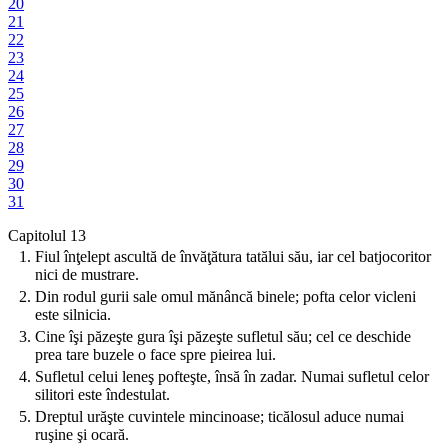
20
21
22
23
24
25
26
27
28
29
30
31
Capitolul 13
1.
Fiul înţelept ascultă de învăţătura tatălui său, iar cel batjocoritor
nici de mustrare.
2.
Din rodul gurii sale omul mănâncă binele; pofta celor vicleni
este silnicia.
3.
Cine îşi păzeşte gura îşi păzeşte sufletul său; cel ce deschide
prea tare buzele o face spre pieirea lui.
4.
Sufletul celui leneş pofteşte, însă în zadar. Numai sufletul celor
silitori este îndestulat.
5.
Dreptul urăşte cuvintele mincinoase; ticălosul aduce numai
ruşine şi ocară.