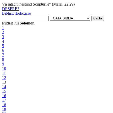
Vă rătăciţi neştiind Scripturile" (Matei, 22,29)
DESPRE
?
BibliaOrtodoxa.ro
Pildele lui Solomon
1
2
3
4
5
6
7
8
9
10
11
12
13
14
15
16
17
18
19