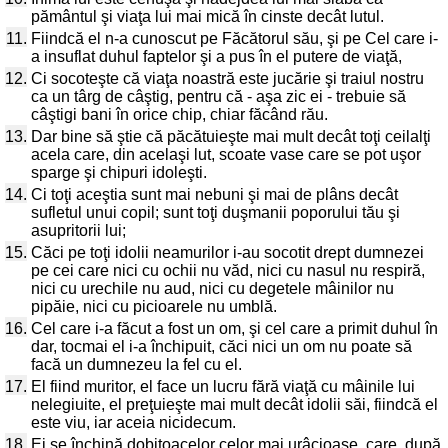
pământul şi viaţa lui mai mică în cinste decât lutul.
11.
Fiindcă el n-a cunoscut pe Făcătorul său, şi pe Cel care i-
a insuflat duhul faptelor şi a pus în el putere de viaţă,
12.
Ci socoteşte că viaţa noastră este jucărie şi traiul nostru
ca un târg de câştig, pentru că - aşa zic ei - trebuie să
câştigi bani în orice chip, chiar făcând rău.
13.
Dar bine să ştie că păcătuieşte mai mult decât toţi ceilalţi
acela care, din acelaşi lut, scoate vase care se pot uşor
sparge şi chipuri idoleşti.
14.
Ci toţi aceştia sunt mai nebuni şi mai de plâns decât
sufletul unui copil; sunt toţi duşmanii poporului tău şi
asupritorii lui;
15.
Căci pe toţi idolii neamurilor i-au socotit drept dumnezei
pe cei care nici cu ochii nu văd, nici cu nasul nu respiră,
nici cu urechile nu aud, nici cu degetele mâinilor nu
pipăie, nici cu picioarele nu umblă.
16.
Cel care i-a făcut a fost un om, şi cel care a primit duhul în
dar, tocmai el i-a închipuit, căci nici un om nu poate să
facă un dumnezeu la fel cu el.
17.
El fiind muritor, el face un lucru fără viaţă cu mâinile lui
nelegiuite, el preţuieşte mai mult decât idolii săi, fiindcă el
este viu, iar aceia nicidecum.
18.
Ei se închină dobitoacelor celor mai urâcioase, care, după