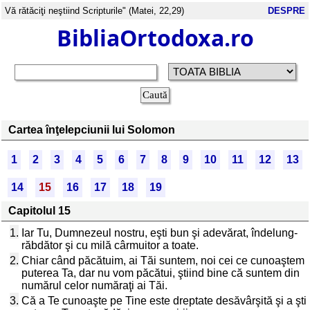
Vă rătăciţi neştiind Scripturile" (Matei, 22,29)
DESPRE
BibliaOrtodoxa.ro
Cartea înţelepciunii lui Solomon
1
2
3
4
5
6
7
8
9
10
11
12
13
14
15
16
17
18
19
Capitolul 15
1.
Iar Tu, Dumnezeul nostru, eşti bun şi adevărat, îndelung-
răbdător şi cu milă cârmuitor a toate.
2.
Chiar când păcătuim, ai Tăi suntem, noi cei ce cunoaştem
puterea Ta, dar nu vom păcătui, ştiind bine că suntem din
numărul celor număraţi ai Tăi.
3.
Că a Te cunoaşte pe Tine este dreptate desăvârşită şi a şti