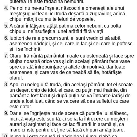
puterea Ta este rădăcina nemuririi.
4.
Pe noi nu ne-au înşelat născocirile omeneşti ale unui
meşteşug viclean; ici truda deşartă a zugravilor, adică
chipul mânjit cu multe feluri de vopsele,
5.
A cărui înfăţişare aţâţă patima celor nebuni, cu pofta
chipului neînsufleţit al unei arătări fără viaţă.
6.
Iubitori de rele precum sunt, ei sunt vrednici să aibă
asemenea nădejdi, şi cei care le fac şi cei care le poftesc
şi li se închină.
7.
Olarul frământă pământul moale cu osteneală şi face spre
slujba noastră orice vas şi din acelaşi pământ face vase
spre curată întrebuinţare şi altele dimpotrivă, dar toate
asemenea; şi care vas de ce treabă să fie, hotărăşte
olarul.
8.
Apoi cu nelegiuită trudă, din acelaşi pământ, tot el scoate
un deşert chip de idol, el care, cu puţin mai înainte, din
pământ a fost făcut şi după puţin se va întoarce iarăşi de
unde a fost luat, când se va cere să dea sufletul cu care
este dator.
9.
Dar el se îngrijeşte nu de aceea că puterile lui slăbesc,
nici că viaţa este scurtă, ci se ia la întrecere cu meşterii
aurari şi argintari şi face ce fac făurarii în aramă şi, ca
mare cinste pentru el, ţine să facă chipuri amăgitoare.
10.
Inima lui este cenuşă şi nădejdea lui mai slabă ca