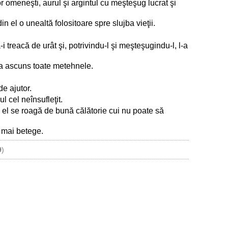
or omeneşti, aurul şi argintul cu meşteşug lucrat şi
 el o unealtă folositoare spre slujba vieţii.
 treacă de urât şi, potrivindu-l şi meşteşugindu-l, l-a
i-a ascuns toate metehnele.
de ajutor.
l cel neînsufleţit.
; el se roagă de bună călătorie cui nu poate să
e mai betege.
9
)