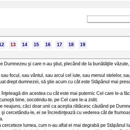
12
13
14
15
16
17
18
19
pe Dumnezeu şi care n-au ştiut, plecând de la bunătăţile văzute,
sau focul, sau vântul, sau arcul cel iute, sau mersul stelelor, sa
 luat drept dumnezei, să ştie acum cu cât este Stăpânul mai pres
 înţeleagă din acestea cu cât este mai puternic Cel care le-a făc
unoşti bine, socotindu-te, pe Cel care le-a zidit.
are neajuns, căci doar unii ca aceştia rătăcesc căutând pe Dumne
 şi cercetându-le, ei se încredinţează cu vederea cât de frumoa
a.
ă cerceteze lumea, cum n-au aflat ei mai degrabă pe Stăpânul l