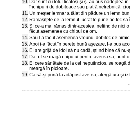
10.
Dar sunt cu totul ticăloşi şi şi-au pus nădejdea în
închipuiri de dobitoace sau piatră netrebnică, ci
11.
Un meşter lemnar a tăiat din pădure un lemn bun de
12.
Rămăşiţele de la lemnul lucrat le pune pe foc să î
13.
Şi ce-a mai rămas dintr-acestea, nefiind de nici o 
făcut asemenea cu chipul de om.
14.
Sau l-a făcut asemenea vreunui dobitoc de nimic ş
15.
Apoi i-a făcut în perete bună aşezare, l-a pus acolo
16.
El are grijă de idol să nu cadă, ştiind bine că nu-
17.
Dar el se roagă chipului pentru averea sa, pentru nu
18.
El cere sănătate de la cel neputincios, se roagă d
meargă în picioare.
19.
Ca să-şi pună la adăpost averea, alergătura şi iz
"