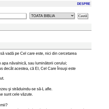
DESPRE
 să vadă pe Cel care este, nici din cercetarea
u apa năvalnică, sau luminătorii cerului;
us decât acestea, că El, Cel Care Însuşi este
ut.
zeu şi străduindu-se să-L afle.
se sunt cele văzute.
umii?