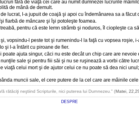
 lucruri fără de viaţă cei care au numit dumnezei lucrurile mâinil
oplită de mână de demult.
 lucrat, l-a jupuit de coajă şi apoi cu îndemânarea sa a făcut din
şi fiarbă de mâncare şi îşi potoleşte foamea.
treabă, pentru că este lemn strâmb şi noduros, îl ciopleşte ca să-i
i, vopsindu-l peste tot şi rumenindu-l la faţă cu vopsea roşie, 
 şi l-a întărit cu piroane de fier.
şi poate ajuta singur, căci nu este decât un chip care are nevoie 
nţile sale şi pentru fiii săi şi nu se ruşinează a vorbi către lucru
e viaţă celui mort şi de ajutor celui ce nu poate să dea nici unul
bânda muncii sale, el cere putere de la cel care are mâinile cel
Vă rătăciţi neştiind Scripturile, nici puterea lui Dumnezeu." (
Matei, 22,2
DESPRE