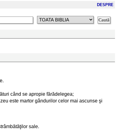
DESPRE
e.
lături când se apropie fărădelegea;
ezeu este martor gândurilor celor mai ascunse şi
trâmbătăţilor sale.