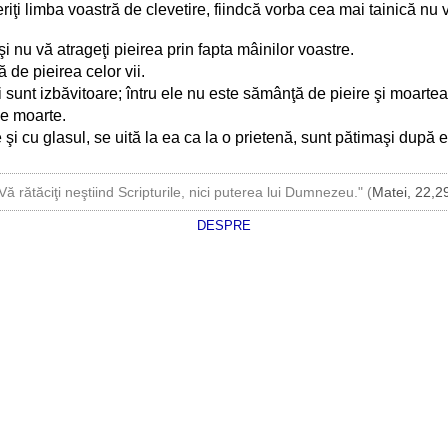
 feriţi limba voastră de clevetire, fiindcă vorba cea mai tainică 
 şi nu vă atrageţi pieirea prin fapta mâinilor voastre.
de pieirea celor vii.
lumii sunt izbăvitoare; întru ele nu este sămânţă de pieire şi moar
ce moarte.
şi cu glasul, se uită la ea ca la o prietenă, sunt pătimaşi după e
Vă rătăciţi neştiind Scripturile, nici puterea lui Dumnezeu." (
Matei, 22,2
DESPRE