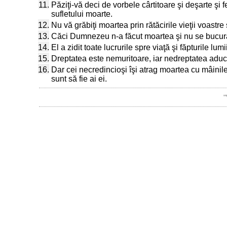
11.
Păziţi-vă deci de vorbele cârtitoare şi deşarte şi
sufletului moarte.
12.
Nu vă grăbiţi moartea prin rătăcirile vieţii voastre
13.
Căci Dumnezeu n-a făcut moartea şi nu se bucură 
14.
El a zidit toate lucrurile spre viaţă şi făpturile 
15.
Dreptatea este nemuritoare, iar nedreptatea adu
16.
Dar cei necredincioşi îşi atrag moartea cu mâinile 
sunt să fie ai ei.
"