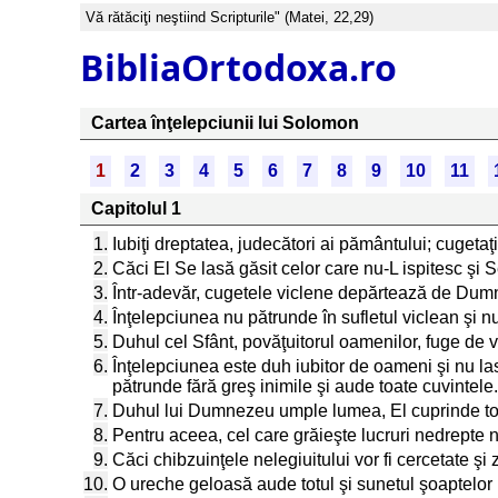
Vă rătăciţi neştiind Scripturile" (Matei, 22,29)
BibliaOrtodoxa.ro
Cartea înţelepciunii lui Solomon
1
2
3
4
5
6
7
8
9
10
11
Capitolul 1
1.
Iubiţi dreptatea, judecători ai pământului; cugeta
2.
Căci El Se lasă găsit celor care nu-L ispitesc şi S
3.
Într-adevăr, cugetele viclene depărtează de Dumnez
4.
Înţelepciunea nu pătrunde în sufletul viclean şi n
5.
Duhul cel Sfânt, povăţuitorul oamenilor, fuge de 
6.
Înţelepciunea este duh iubitor de oameni şi nu l
pătrunde fără greş inimile şi aude toate cuvintele.
7.
Duhul lui Dumnezeu umple lumea, El cuprinde toat
8.
Pentru aceea, cel care grăieşte lucruri nedrepte 
9.
Căci chibzuinţele nelegiuitului vor fi cercetate 
10.
O ureche geloasă aude totul şi sunetul şoaptelor 