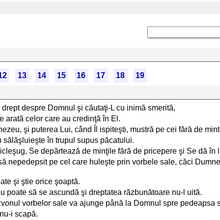
12
13
14
15
16
17
18
19
ţi drept despre Domnul şi căutaţi-L cu inimă smerită,
e arată celor care au credinţă în El.
eu, şi puterea Lui, când Îl ispiteşti, mustră pe cei fără de mint
u sălăşluieşte în trupul supus păcatului.
vicleşug, Se depărtează de minţile fără de pricepere şi Se dă în 
asă nepedepsit pe cel care huleşte prin vorbele sale, căci Dumn
e şi ştie orice şoaptă.
nu poate să se ascundă şi dreptatea răzbunătoare nu-l uită.
şi zvonul vorbelor sale va ajunge până la Domnul spre pedeapsa s
nu-i scapă.