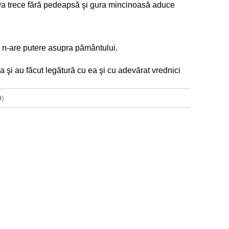
nu va trece fără pedeapsă şi gura mincinoasă aduce
tea n-are putere asupra pământului.
a şi au făcut legătură cu ea şi cu adevărat vrednici
9
)