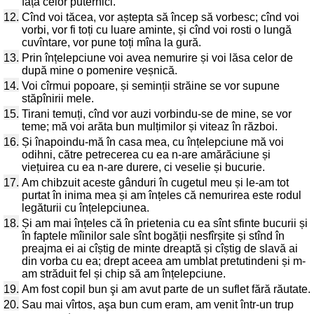
fața celor puternici.
12.
Cînd voi tăcea, vor aștepta să încep să vorbesc; cînd voi
vorbi, vor fi toți cu luare aminte, și cînd voi rosti o lungă
cuvîntare, vor pune toți mîna la gură.
13.
Prin înțelepciune voi avea nemurire și voi lăsa celor de
după mine o pomenire veșnică.
14.
Voi cîrmui popoare, și seminții străine se vor supune
stăpînirii mele.
15.
Tirani temuți, cînd vor auzi vorbindu-se de mine, se vor
teme; mă voi arăta bun mulțimilor și viteaz în război.
16.
Și înapoindu-mă în casa mea, cu înțelepciune mă voi
odihni, către petrecerea cu ea n-are amărăciune și
viețuirea cu ea n-are durere, ci veselie și bucurie.
17.
Am chibzuit aceste gânduri în cugetul meu și le-am tot
purtat în inima mea și am înțeles că nemurirea este rodul
legăturii cu înțelepciunea.
18.
Și am mai înțeles că în prietenia cu ea sînt sfinte bucurii și
în faptele mîinilor sale sînt bogății nesfîrșite și stînd în
preajma ei ai cîștig de minte dreaptă și cîștig de slavă ai
din vorba cu ea; drept aceea am umblat pretutindeni și m-
am străduit fel și chip să am înțelepciune.
19.
Am fost copil bun şi am avut parte de un suflet fără răutate.
20.
Sau mai vîrtos, aşa bun cum eram, am venit într-un trup