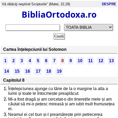
Vă rătăciţi neştiind Scripturile" (Matei, 22,29)
DESPRE
BibliaOrtodoxa.ro
Cartea înţelepciunii lui Solomon
1
2
3
4
5
6
7
8
9
10
11
12
13
14
15
16
17
18
19
Capitolul 8
1.
Înțelepciunea ajunge cu tărie de la o margine la alta a
lumii și toate le întocmește preaplăcut.
2.
Mi-a fost dragă și am cercetat-o din tinerețile mele și am
căutat să mi-o pețesc mireasă și am iubit mult frumusețea
ei.
3.
Neamul ei cel bun și-l preamărește prin petrecerea