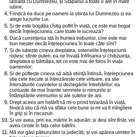
laolaltă cu Dumnezeu, și Stăpânul a toate o are în mare
iubire,
4.
Fiindcă ea duce pe oameni la știința lui Dumnezeu și ea
alege lucrurile Lui.
5.
Și de este bogăția cîștig poftit în viață, ce este mai bogat
decât înțelepciunea, care toate le lucrează?
6.
Dacă cumințenia stă în fruntea treburilor, cine este mai
bun meșter decât înțelepciunea în toate câte sînt?
7.
Și de iubește cineva dreptatea, ostenelile înțelepciunii
rodesc sfinte puteri, ea ne învață înfrînarea și chibzuința,
dreptatea și bărbăția, tot ce este mai de folos în viața
oamenilor;
8.
Și de poftește cineva să aibă știință întinsă, înțelepciunea
știe cele trecute și întrezărește cele viitoare, ea știe
întorsăturile cuvintelor și dezlegările întrebărilor; ea
cunoaște de mai înainte semnele și minunile și
întâmplările vremurilor și ale sutelor de ani.
9.
Drept aceea am hotărît să mi-o prind tovarășă în viață,
fiindcă știu că mă va sfătui cele bune și-mi va fi mîngîiere
în griji și în necazuri.
10.
Și voi avea, prin ea, mărire în adunări; și deși sînt tînăr, voi
avea cinste în fața celor bătrîni.
11.
Mă vor găsi pătrunzător la judecăți, și voi apărea uimitor în