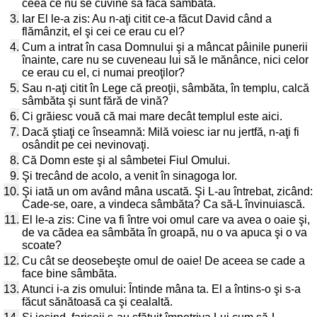
ceea ce nu se cuvine să facă sâmbăta.
3.
Iar El le-a zis: Au n-aţi citit ce-a făcut David când a
flămânzit, el şi cei ce erau cu el?
4.
Cum a intrat în casa Domnului şi a mâncat pâinile punerii
înainte, care nu se cuveneau lui să le mănânce, nici celor
ce erau cu el, ci numai preoţilor?
5.
Sau n-aţi citit în Lege că preoţii, sâmbăta, în templu, calcă
sâmbăta şi sunt fără de vină?
6.
Ci grăiesc vouă că mai mare decât templul este aici.
7.
Dacă ştiaţi ce înseamnă: Milă voiesc iar nu jertfă, n-aţi fi
osândit pe cei nevinovaţi.
8.
Că Domn este şi al sâmbetei Fiul Omului.
9.
Şi trecând de acolo, a venit în sinagoga lor.
10.
Şi iată un om având mâna uscată. Şi L-au întrebat, zicând:
Cade-se, oare, a vindeca sâmbăta? Ca să-L învinuiască.
11.
El le-a zis: Cine va fi între voi omul care va avea o oaie şi,
de va cădea ea sâmbăta în groapă, nu o va apuca şi o va
scoate?
12.
Cu cât se deosebeşte omul de oaie! De aceea se cade a
face bine sâmbăta.
13.
Atunci i-a zis omului: Întinde mâna ta. El a întins-o şi s-a
făcut sănătoasă ca şi cealaltă.