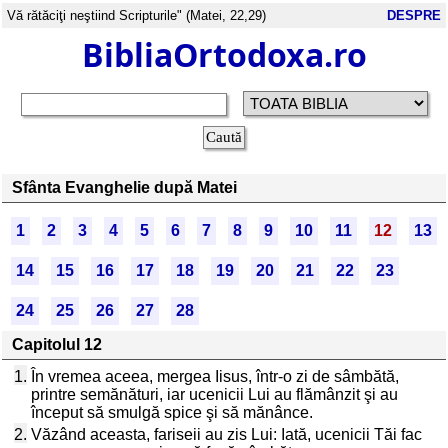
Vă rătăciţi neştiind Scripturile" (Matei, 22,29)
DESPRE
BibliaOrtodoxa.ro
Sfânta Evanghelie după Matei
1
2
3
4
5
6
7
8
9
10
11
12
13
14
15
16
17
18
19
20
21
22
23
24
25
26
27
28
Capitolul 12
1.
În vremea aceea, mergea Iisus, într-o zi de sâmbătă,
printre semănături, iar ucenicii Lui au flămânzit şi au
început să smulgă spice şi să mănânce.
2.
Văzând aceasta, fariseii au zis Lui: Iată, ucenicii Tăi fac