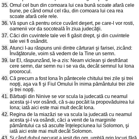
35.
Omul cel bun din comoara lui cea bună scoate afară cele
bune, pe când omul cel rău, din comoara lui cea rea
scoate afară cele rele.
36.
Vă spun că pentru orice cuvânt deşert, pe care-l vor rosti,
oamenii vor da socoteală în ziua judecăţii.
37.
Căci din cuvintele tale vei fi găsit drept, şi din cuvintele
tale vei fi osândit.
38.
Atunci I-au răspuns unii dintre cărturari şi farisei, zicând:
Învăţătorule, voim să vedem de la Tine un semn.
39.
Iar El, răspunzând, le-a zis: Neam viclean şi desfrânat
cere semn, dar semn nu i se va da, decât semnul lui Iona
proorocul.
40.
Că precum a fost Iona în pântecele chitului trei zile şi trei
nopţi, aşa va fi şi Fiul Omului în inima pământului trei zile
şi trei nopţi.
41.
Bărbaţii din Ninive se vor scula la judecată cu neamul
acesta şi-l vor osândi, că s-au pocăit la propovăduirea lui
Iona; iată aici este mai mult decât Iona.
42.
Regina de la miazăzi se va scula la judecată cu neamul
acesta şi-l va osândi, căci a venit de la marginile
pământului ca să asculte înţelepciunea lui Solomon, şi
iată aici este mai mult decât Solomon.
43.
Şi când duhul necurat a ieşit din om, umblă prin locuri fără