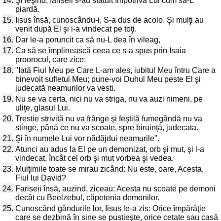
14.
Şi ieşind, fariseii s-au sfătuit împotriva Lui cum să-L
piardă.
15.
Iisus însă, cunoscându-i, S-a dus de acolo. Şi mulţi au
venit după El şi i-a vindecat pe toţi.
16.
Dar le-a poruncit ca să nu-L dea în vileag,
17.
Ca să se împlinească ceea ce s-a spus prin Isaia
proorocul, care zice:
18.
"Iată Fiul Meu pe Care L-am ales, iubitul Meu întru Care a
binevoit sufletul Meu; pune-voi Duhul Meu peste El şi
judecată neamurilor va vesti.
19.
Nu se va certa, nici nu va striga, nu va auzi nimeni, pe
uliţe, glasul Lui.
20.
Trestie strivită nu va frânge şi feştilă fumegândă nu va
stinge, până ce nu va scoate, spre biruinţă, judecata.
21.
Şi în numele Lui vor nădăjdui neamurile".
22.
Atunci au adus la El pe un demonizat, orb şi mut, şi l-a
vindecat, încât cel orb şi mut vorbea şi vedea.
23.
Mulţimile toate se mirau zicând: Nu este, oare, Acesta,
Fiul lui David?
24.
Fariseii însă, auzind, ziceau: Acesta nu scoate pe demoni
decât cu Beelzebul, căpetenia demonilor.
25.
Cunoscând gândurile lor, Iisus le-a zis: Orice împărăţie
care se dezbină în sine se pustieşte, orice cetate sau casă