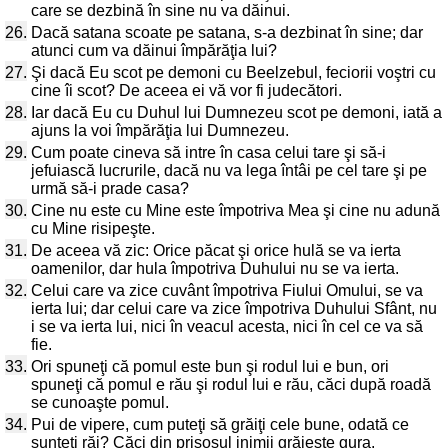
care se dezbină în sine nu va dăinui.
26.
Dacă satana scoate pe satana, s-a dezbinat în sine; dar
atunci cum va dăinui împărăţia lui?
27.
Şi dacă Eu scot pe demoni cu Beelzebul, feciorii voştri cu
cine îi scot? De aceea ei vă vor fi judecători.
28.
Iar dacă Eu cu Duhul lui Dumnezeu scot pe demoni, iată a
ajuns la voi împărăţia lui Dumnezeu.
29.
Cum poate cineva să intre în casa celui tare şi să-i
jefuiască lucrurile, dacă nu va lega întâi pe cel tare şi pe
urmă să-i prade casa?
30.
Cine nu este cu Mine este împotriva Mea şi cine nu adună
cu Mine risipeşte.
31.
De aceea vă zic: Orice păcat şi orice hulă se va ierta
oamenilor, dar hula împotriva Duhului nu se va ierta.
32.
Celui care va zice cuvânt împotriva Fiului Omului, se va
ierta lui; dar celui care va zice împotriva Duhului Sfânt, nu
i se va ierta lui, nici în veacul acesta, nici în cel ce va să
fie.
33.
Ori spuneţi că pomul este bun şi rodul lui e bun, ori
spuneţi că pomul e rău şi rodul lui e rău, căci după roadă
se cunoaşte pomul.
34.
Pui de vipere, cum puteţi să grăiţi cele bune, odată ce
sunteţi răi? Căci din prisosul inimii grăieşte gura.