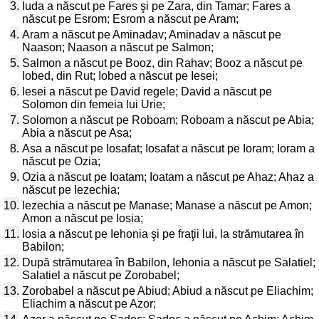
3.
Iuda a născut pe Fares şi pe Zara, din Tamar; Fares a
născut pe Esrom; Esrom a născut pe Aram;
4.
Aram a născut pe Aminadav; Aminadav a născut pe
Naason; Naason a născut pe Salmon;
5.
Salmon a născut pe Booz, din Rahav; Booz a născut pe
Iobed, din Rut; Iobed a născut pe Iesei;
6.
Iesei a născut pe David regele; David a născut pe
Solomon din femeia lui Urie;
7.
Solomon a născut pe Roboam; Roboam a născut pe Abia;
Abia a născut pe Asa;
8.
Asa a născut pe Iosafat; Iosafat a născut pe Ioram; Ioram a
născut pe Ozia;
9.
Ozia a născut pe Ioatam; Ioatam a născut pe Ahaz; Ahaz a
născut pe Iezechia;
10.
Iezechia a născut pe Manase; Manase a născut pe Amon;
Amon a născut pe Iosia;
11.
Iosia a născut pe Iehonia şi pe fraţii lui, la strămutarea în
Babilon;
12.
După strămutarea în Babilon, Iehonia a născut pe Salatiel;
Salatiel a născut pe Zorobabel;
13.
Zorobabel a născut pe Abiud; Abiud a născut pe Eliachim;
Eliachim a născut pe Azor;