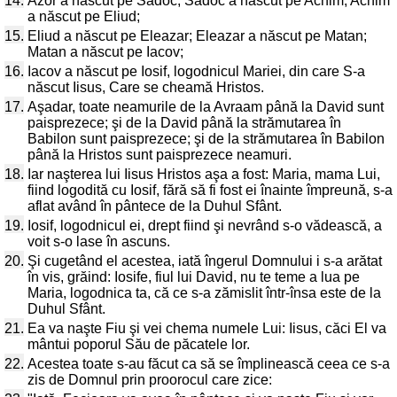
14.
Azor a născut pe Sadoc; Sadoc a născut pe Achim; Achim
a născut pe Eliud;
15.
Eliud a născut pe Eleazar; Eleazar a născut pe Matan;
Matan a născut pe Iacov;
16.
Iacov a născut pe Iosif, logodnicul Mariei, din care S-a
născut Iisus, Care se cheamă Hristos.
17.
Aşadar, toate neamurile de la Avraam până la David sunt
paisprezece; şi de la David până la strămutarea în
Babilon sunt paisprezece; şi de la strămutarea în Babilon
până la Hristos sunt paisprezece neamuri.
18.
Iar naşterea lui Iisus Hristos aşa a fost: Maria, mama Lui,
fiind logodită cu Iosif, fără să fi fost ei înainte împreună, s-a
aflat având în pântece de la Duhul Sfânt.
19.
Iosif, logodnicul ei, drept fiind şi nevrând s-o vădească, a
voit s-o lase în ascuns.
20.
Şi cugetând el acestea, iată îngerul Domnului i s-a arătat
în vis, grăind: Iosife, fiul lui David, nu te teme a lua pe
Maria, logodnica ta, că ce s-a zămislit într-însa este de la
Duhul Sfânt.
21.
Ea va naşte Fiu şi vei chema numele Lui: Iisus, căci El va
mântui poporul Său de păcatele lor.
22.
Acestea toate s-au făcut ca să se împlinească ceea ce s-a
zis de Domnul prin proorocul care zice: