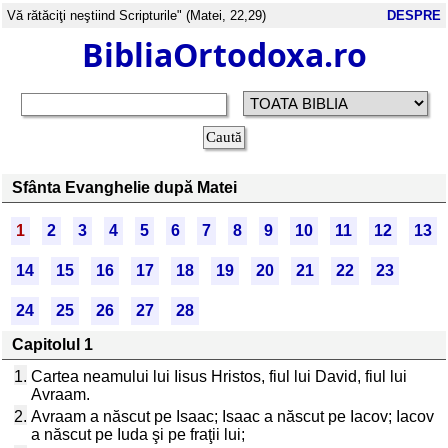
Vă rătăciţi neştiind Scripturile" (Matei, 22,29)
DESPRE
BibliaOrtodoxa.ro
Sfânta Evanghelie după Matei
1
2
3
4
5
6
7
8
9
10
11
12
13
14
15
16
17
18
19
20
21
22
23
24
25
26
27
28
Capitolul 1
1.
Cartea neamului lui Iisus Hristos, fiul lui David, fiul lui
Avraam.
2.
Avraam a născut pe Isaac; Isaac a născut pe Iacov; Iacov
a născut pe Iuda şi pe fraţii lui;