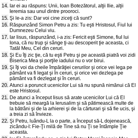
14.
Iar ei au răspuns: Unii, Ioan Botezătorul, alţii Ilie, alţii
Ieremia sau unul dintre prooroci.
15.
Şi le-a zis: Dar voi cine ziceţi că sunt?
16.
Răspunzând Simon Petru a zis: Tu eşti Hristosul, Fiul lui
Dumnezeu Celui viu.
17.
Iar Iisus, răspunzând, i-a zis: Fericit eşti Simone, fiul lui
Iona, că nu trup şi sânge ţi-au descoperit ţie aceasta, ci
Tatăl Meu, Cel din ceruri.
18.
Şi Eu îţi zic ţie, că tu eşti Petru şi pe această piatră voi zidi
Biserica Mea şi porţile iadului nu o vor birui.
19.
Şi îţi voi da cheile împărăţiei cerurilor şi orice vei lega pe
pământ va fi legat şi în ceruri, şi orice vei dezlega pe
pământ va fi dezlegat şi în ceruri.
20.
Atunci a poruncit ucenicilor Lui să nu spună nimănui că El
este Hristosul.
21.
De atunci a început Iisus să arate ucenicilor Lui că El
trebuie să meargă la Ierusalim şi să pătimească multe de
la bătrâni şi de la arhierei şi de la cărturari şi să fie ucis, şi
a treia zi să învieze.
22.
Şi Petru, luându-L la o parte, a început să-L dojenească,
zicându-I: Fie-Ţi milă de Tine să nu Ţi se întâmple Ţie
aceasta.