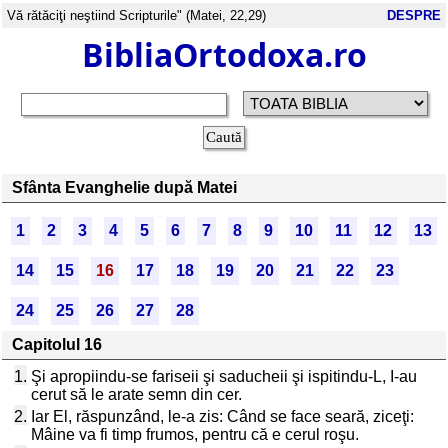
Vă rătăciţi neştiind Scripturile" (Matei, 22,29)
DESPRE
BibliaOrtodoxa.ro
Sfânta Evanghelie după Matei
1
2
3
4
5
6
7
8
9
10
11
12
13
14
15
16
17
18
19
20
21
22
23
24
25
26
27
28
Capitolul 16
1.
Şi apropiindu-se fariseii şi saducheii şi ispitindu-L, I-au
cerut să le arate semn din cer.
2.
Iar El, răspunzând, le-a zis: Când se face seară, ziceţi:
Mâine va fi timp frumos, pentru că e cerul roşu.