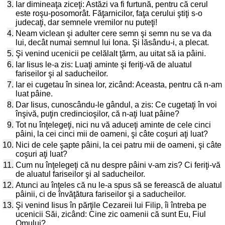
3.
Iar dimineaţa ziceţi: Astăzi va fi furtună, pentru că cerul
este roşu-posomorât. Făţarnicilor, faţa cerului ştiţi s-o
judecaţi, dar semnele vremilor nu puteţi!
4.
Neam viclean şi adulter cere semn şi semn nu se va da
lui, decât numai semnul lui Iona. Şi lăsându-i, a plecat.
5.
Şi venind ucenicii pe celălalt ţărm, au uitat să ia pâini.
6.
Iar Iisus le-a zis: Luaţi aminte şi feriţi-vă de aluatul
fariseilor şi al saducheilor.
7.
Iar ei cugetau în sinea lor, zicând: Aceasta, pentru că n-am
luat pâine.
8.
Dar Iisus, cunoscându-le gândul, a zis: Ce cugetaţi în voi
înşivă, puţin credincioşilor, că n-aţi luat pâine?
9.
Tot nu înţelegeţi, nici nu vă aduceţi aminte de cele cinci
pâini, la cei cinci mii de oameni, şi câte coşuri aţi luat?
10.
Nici de cele şapte pâini, la cei patru mii de oameni, şi câte
coşuri aţi luat?
11.
Cum nu înţelegeţi că nu despre pâini v-am zis? Ci feriţi-vă
de aluatul fariseilor şi al saducheilor.
12.
Atunci au înţeles că nu le-a spus să se ferească de aluatul
pâinii, ci de învăţătura fariseilor şi a saducheilor.
13.
Şi venind Iisus în părţile Cezareii lui Filip, îi întreba pe
ucenicii Săi, zicând: Cine zic oamenii că sunt Eu, Fiul
Omului?