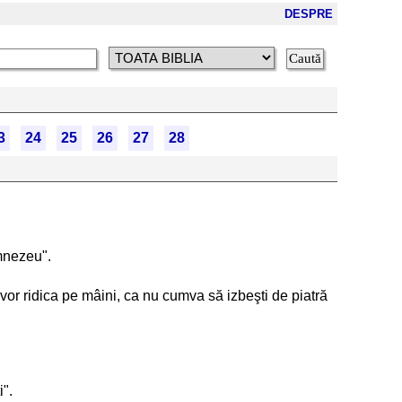
DESPRE
3
24
25
26
27
28
umnezeu".
 vor ridica pe mâini, ca nu cumva să izbeşti de piatră
i".