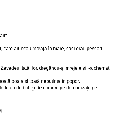
rit".
i, care aruncau mreaja în mare, căci erau pescari.
u Zevedeu, tatăl lor, dregându-şi mrejele şi i-a chemat.
toată boala şi toată neputinţa în popor.
te feluri de boli şi de chinuri, pe demonizaţi, pe
9
)