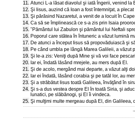
11.
Atunci L-a lăsat diavolul şi iată îngerii, venind la E
12.
Şi Iisus, auzind că Ioan a fost întemniţat, a plecat
13.
Şi părăsind Nazaretul, a venit de a locuit în Cape
14.
Ca să se împlinească ce s-a zis prin Isaia prooroc
15.
"Pământul lui Zabulon şi pământul lui Neftali spr
16.
Poporul care stătea în întuneric a văzut lumină mar
17.
De atunci a început Iisus să propovăduiască şi să 
18.
Pe când umbla pe lângă Marea Galileii, a văzut pe
19.
Şi le-a zis: Veniţi după Mine şi vă voi face pesca
20.
Iar ei, îndată lăsând mrejele, au mers după El.
21.
Şi de acolo, mergând mai departe, a văzut alţi doi 
22.
Iar ei îndată, lăsând corabia şi pe tatăl lor, au me
23.
Şi a străbătut Iisus toată Galileea, învăţând în s
24.
Şi s-a dus vestea despre El în toată Siria, şi aduce
lunatici, pe slăbănogi, şi El îi vindeca.
25.
Şi mulţimi multe mergeau după El, din Galileea, d
"