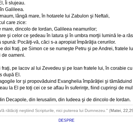
l, Îi slujeau.
 în Galileea.
rnaum, lângă mare, în hotarele lui Zabulon şi Neftali,
ul care zice:
e mare, dincolo de Iordan, Galileea neamurilor;
e şi celor ce şedeau în latura şi în umbra morţii lumină le-a răsă
spună: Pocăiţi-vă, căci s-a apropiat împărăţia cerurilor.
 doi fraţi, pe Simon ce se numeşte Petru şi pe Andrei, fratele lu
ri de oameni.
fraţi, pe Iacov al lui Zevedeu şi pe Ioan fratele lui, în corabie c
rs după El.
inagogile lor şi propovăduind Evanghelia împărăţiei şi tămăduind 
au la El pe toţi cei ce se aflau în suferinţe, fiind cuprinşi de mul
in Decapole, din Ierusalim, din Iudeea şi de dincolo de Iordan.
Vă rătăciţi neştiind Scripturile, nici puterea lui Dumnezeu." (
Matei, 22,2
DESPRE