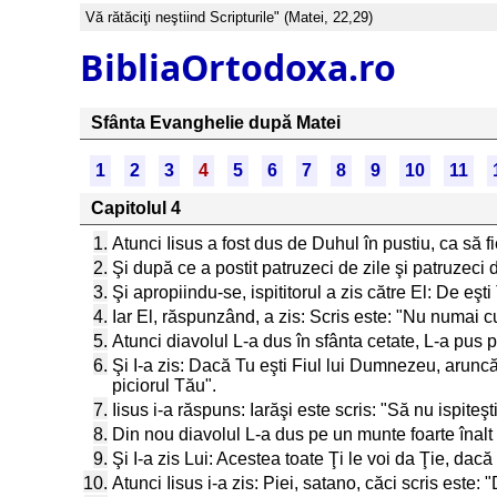
Vă rătăciţi neştiind Scripturile" (Matei, 22,29)
BibliaOrtodoxa.ro
Sfânta Evanghelie după Matei
1
2
3
4
5
6
7
8
9
10
11
Capitolul 4
1.
Atunci Iisus a fost dus de Duhul în pustiu, ca să fie
2.
Şi după ce a postit patruzeci de zile şi patruzeci 
3.
Şi apropiindu-se, ispititorul a zis către El: De eş
4.
Iar El, răspunzând, a zis: Scris este: "Nu numai c
5.
Atunci diavolul L-a dus în sfânta cetate, L-a pus p
6.
Şi I-a zis: Dacă Tu eşti Fiul lui Dumnezeu, aruncă-
piciorul Tău".
7.
Iisus i-a răspuns: Iarăşi este scris: "Să nu ispit
8.
Din nou diavolul L-a dus pe un munte foarte înalt şi
9.
Şi I-a zis Lui: Acestea toate Ţi le voi da Ţie, dac
10.
Atunci Iisus i-a zis: Piei, satano, căci scris este: