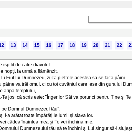
12
13
14
15
16
17
18
19
20
21
22
2
 ispitit de către diavolul.
de nopţi, la urmă a flămânzit.
ti Tu Fiul lui Dumnezeu, zi ca pietrele acestea să se facă pâini.
u pâine va trăi omul, ci cu tot cuvântul care iese din gura lui D
e aripa templului,
Te jos, că scris este: "Îngerilor Săi va porunci pentru Tine şi Te
eşti pe Domnul Dumnezeul tău".
 I-a arătat toate împărăţiile lumii şi slava lor.
ă vei cădea înaintea mea şi Te vei închina mie.
 "Domnului Dumnezeului tău să te închini şi Lui singur să-I slujeşt