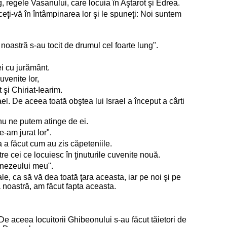
g, regele Vasanului, care locuia în Aştarot şi Edrea.
duceţi-vă în întâmpinarea lor şi le spuneţi: Noi suntem
noastră s-au tocit de drumul cel foarte lung".
ei cu jurământ.
uvenite lor,
t şi Chiriat-Iearim.
ael. De aceea toată obştea lui Israel a început a cârti
nu ne putem atinge de ei.
-am jurat lor".
a a făcut cum au zis căpeteniile.
re cei ce locuiesc în ţinuturile cuvenite nouă.
umnezeului meu".
le, ca să vă dea toată ţara aceasta, iar pe noi şi pe
ţa noastră, am făcut fapta aceasta.
De aceea locuitorii Ghibeonului s-au făcut tăietori de