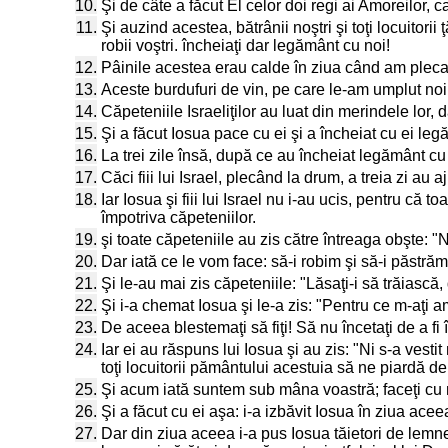
10.
Şi de câte a făcut El celor doi regi ai Amoreilor, 
11.
Şi auzind acestea, bătrânii noştri şi toţi locuitori
robii voştri. încheiaţi dar legământ cu noi!
12.
Pâinile acestea erau calde în ziua când am plecat
13.
Aceste burdufuri de vin, pe care le-am umplut noi,
14.
Căpeteniile Israeliţilor au luat din merindele lor,
15.
Şi a făcut Iosua pace cu ei şi a încheiat cu ei legă
16.
La trei zile însă, după ce au încheiat legământ cu d
17.
Căci fiii lui Israel, plecând la drum, a treia zi au a
18.
Iar Iosua şi fiii lui Israel nu i-au ucis, pentru că
împotriva căpeteniilor.
19.
şi toate căpeteniile au zis către întreaga obşte:
20.
Dar iată ce le vom face: să-i robim şi să-i păstră
21.
Şi le-au mai zis căpeteniile: "Lăsaţi-i să trăiască
22.
Şi i-a chemat Iosua şi le-a zis: "Pentru ce m-aţi a
23.
De aceea blestemaţi să fiţi! Să nu încetaţi de a f
24.
Iar ei au răspuns lui Iosua şi au zis: "Ni s-a ves
toţi locuitorii pământului acestuia să ne piardă de
25.
Şi acum iată suntem sub mâna voastră; faceţi cu n
26.
Şi a făcut cu ei aşa: i-a izbăvit Iosua în ziua aceea 
27.
Dar din ziua aceea i-a pus Iosua tăietori de lemne