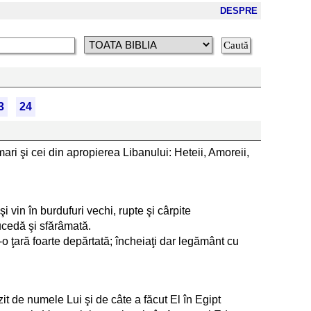
DESPRE
3
24
mari şi cei din apropierea Libanului: Heteii, Amoreii,
 vin în burdufuri vechi, rupte şi cârpite
mucedă şi sfărâmată.
ntr-o ţară foarte depărtată; încheiaţi dar legământ cu
t de numele Lui şi de câte a făcut El în Egipt