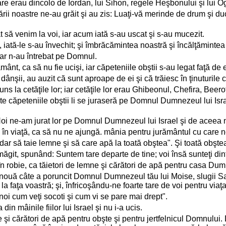
care erau dincolo de Iordan, lui Sihon, regele Heşbonului şi lui O
i ţării noastre ne-au grăit şi au zis: Luaţi-vă merinde de drum şi 
 să venim la voi, iar acum iată s-au uscat şi s-au mucezit.
 iată-le s-au învechit; şi îmbrăcămintea noastră şi încălţămintea 
 dar n-au întrebat pe Domnul.
mânt, ca să nu fie ucişi, iar căpeteniile obştii s-au legat faţă de 
ânşii, au auzit că sunt aproape de ei şi că trăiesc în ţinuturile c
juns la cetăţile lor; iar cetăţile lor erau Ghibeonul, Chefira, Beero
 toate căpeteniile obştii li se juraseră pe Domnul Dumnezeul lui Isr
 "Noi ne-am jurat lor pe Domnul Dumnezeul lui Israel şi de aceea 
m în viaţă, ca să nu ne ajungă. mânia pentru jurământul cu care ne
, dar să taie lemne şi să care apă la toată obştea". Şi toată obşte
măgit, spunând: Suntem tare departe de tine; voi însă sunteţi dint
i în robie, ca tăietori de lemne şi cărători de apă pentru casa D
tit nouă câte a poruncit Domnul Dumnezeul tău lui Moise, slugii Sa
 la faţa voastră; şi, înfricoşându-ne foarte tare de voi pentru via
oi cum veţi socoti şi cum vi se pare mai drept".
din mâinile fiilor lui Israel şi nu i-a ucis.
 şi cărători de apă pentru obşte şi pentru jertfelnicul Domnului. 