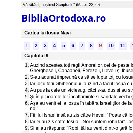
Vă rătăciţi neştiind Scripturile" (Matei, 22,29)
BibliaOrtodoxa.ro
Cartea lui Iosua Navi
1
2
3
4
5
6
7
8
9
10
11
Capitolul 9
1.
Auzind acestea toţi regii Amoreilor, cei de peste I
Ghergheseii, Canaaneii, Ferezeii, Heveii şi Ibusei
2.
S-au adunat împreună ca să se lupte toţi cu Iosua 
3.
Iar locuitorii Ghibeonului, auzind a făcut Iosua cu 
4.
Au pus la cale un vicleşug, căci s-au dus şi au str
5.
Şi în picioarele lor încălţăminte şi sandale vechi 
6.
Aşa au venit ei la Iosua în tabăra Israeliţilor de la
noi".
7.
Fiii lui Israel însă au zis către Hevei: "Poate c
8.
Iar ei au zis către Iosua: "Noi suntem robii tăi". Io
9.
Şi ei au răspuns: "Robii tăi au venit dintr-o ţară