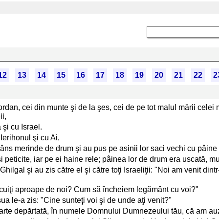
12
13
14
15
16
17
18
19
20
21
22
2
ordan, cei din munte şi de la şes, cei de pe tot malul mării celei 
i,
şi cu Israel.
Ierihonul şi cu Ai,
âns merinde de drum şi au pus pe asinii lor saci vechi cu pâine şi
şi peticite, iar pe ei haine rele; pâinea lor de drum era uscată, 
 Ghilgal şi au zis către el şi către toţi Israeliţii: "Noi am venit di
ă locuiţi aproape de noi? Cum să încheiem legământ cu voi?"
sua le-a zis: "Cine sunteţi voi şi de unde aţi venit?"
 foarte depărtată, în numele Domnului Dumnezeului tău, că am auzi