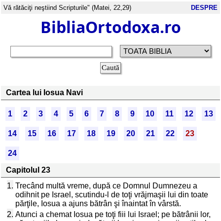
Vă rătăciţi neştiind Scripturile" (Matei, 22,29)
DESPRE
BibliaOrtodoxa.ro
Cartea lui Iosua Navi
1
2
3
4
5
6
7
8
9
10
11
12
13
14
15
16
17
18
19
20
21
22
23
24
Capitolul 23
1.
Trecând multă vreme, după ce Domnul Dumnezeu a
odihnit pe Israel, scutindu-l de toţi vrăjmaşii lui din toate
părţile, Iosua a ajuns bătrân şi înaintat în vârstă.
2.
Atunci a chemat Iosua pe toţi fiii lui Israel; pe bătrânii lor,