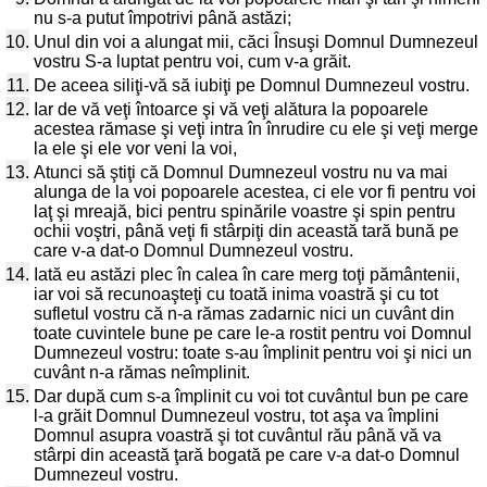
nu s-a putut împotrivi până astăzi;
10.
Unul din voi a alungat mii, căci Însuşi Domnul Dumnezeul
vostru S-a luptat pentru voi, cum v-a grăit.
11.
De aceea siliţi-vă să iubiţi pe Domnul Dumnezeul vostru.
12.
Iar de vă veţi întoarce şi vă veţi alătura la popoarele
acestea rămase şi veţi intra în înrudire cu ele şi veţi merge
la ele şi ele vor veni la voi,
13.
Atunci să ştiţi că Domnul Dumnezeul vostru nu va mai
alunga de la voi popoarele acestea, ci ele vor fi pentru voi
laţ şi mreajă, bici pentru spinările voastre şi spin pentru
ochii voştri, până veţi fi stârpiţi din această tară bună pe
care v-a dat-o Domnul Dumnezeul vostru.
14.
Iată eu astăzi plec în calea în care merg toţi pământenii,
iar voi să recunoaşteţi cu toată inima voastră şi cu tot
sufletul vostru că n-a rămas zadarnic nici un cuvânt din
toate cuvintele bune pe care le-a rostit pentru voi Domnul
Dumnezeul vostru: toate s-au împlinit pentru voi şi nici un
cuvânt n-a rămas neîmplinit.
15.
Dar după cum s-a împlinit cu voi tot cuvântul bun pe care
l-a grăit Domnul Dumnezeul vostru, tot aşa va împlini
Domnul asupra voastră şi tot cuvântul rău până vă va
stârpi din această ţară bogată pe care v-a dat-o Domnul
Dumnezeul vostru.