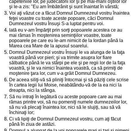
căpeteniile lor, pe judecătorii lor şi pe mai-marii oştilor lor
şi le-a zis: "Eu am îmbătrânit şi sunt înaintat în vârstă;
3.
Voi aţi văzut ce a făcut Domnul Dumnezeul vostru înaintea
feţei voastre cu toate aceste popoare, căci Domnul
Dumnezeul vostru Însuşi S-a luptat pentru voi.
4.
Iată eu v-am împărţit prin sorţi popoarele acestea ce au
mai rămas în moştenirea seminţiilor voastre, toate
popoarele pe care eu le-am nimicit de la Iordan până la
Marea cea Mare de la apusul soarelui.
5.
Domnul Dumnezeul vostru Însuşi le va alunga de la faţa
voastră până vor pieri; şi va trimite asupra lor fiare
sălbatice până le va stârpi pe ele şi pe regii lor de la faţa
voastră, şi le va nimici înaintea voastră, ca să primiţi de
moştenire ţara lor, cum v-a grăit Domnul Dumnezeu.
6.
De aceea siliţi-vă să pliniţi întocmai şi să păziţi cele scrise
în cartea legii lui Moise, neabătându-vă de la ea nici la
dreapta, nici la stânga.
7.
Să nu intraţi în legătură cu aceste popoare care au mai
rămas printre voi, să nu pomeniţi numele dumnezeilor lor,
să nu vă plecaţi înaintea lor, nici să le slujiţi, sau să vă
închinaţi lor;
8.
Ci vă lipiţi de Domnul Dumnezeul vostru, cum aţi făcut
până în ziua de astăzi.
9.
Domnul a alungat de la voi popoarele mari şi tari şi nimeni