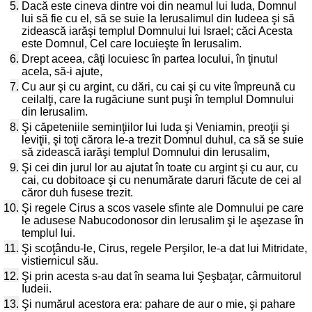
5.
Dacă este cineva dintre voi din neamul lui Iuda, Domnul
lui să fie cu el, să se suie la Ierusalimul din Iudeea şi să
zidească iarăşi templul Domnului lui Israel; căci Acesta
este Domnul, Cel care locuieşte în Ierusalim.
6.
Drept aceea, câţi locuiesc în partea locului, în ţinutul
acela, să-i ajute,
7.
Cu aur şi cu argint, cu dări, cu cai şi cu vite împreună cu
ceilalţi, care la rugăciune sunt puşi în templul Domnului
din Ierusalim.
8.
Şi căpeteniile seminţiilor lui Iuda şi Veniamin, preoţii şi
leviţii, şi toţi cărora le-a trezit Domnul duhul, ca să se suie
să zidească iarăşi templul Domnului din Ierusalim,
9.
Şi cei din jurul lor au ajutat în toate cu argint şi cu aur, cu
cai, cu dobitoace şi cu nenumărate daruri făcute de cei al
căror duh fusese trezit.
10.
Şi regele Cirus a scos vasele sfinte ale Domnului pe care
le adusese Nabucodonosor din Ierusalim şi le aşezase în
templul lui.
11.
Şi scoţându-le, Cirus, regele Perşilor, le-a dat lui Mitridate,
vistiernicul său.
12.
Şi prin acesta s-au dat în seama lui Şeşbaţar, cârmuitorul
Iudeii.
13.
Şi numărul acestora era: pahare de aur o mie, şi pahare