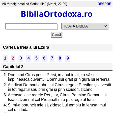
Vă rătăciţi neştiind Scripturile" (Matei, 22,29)
DESPRE
BibliaOrtodoxa.ro
Cartea a treia a lui Ezdra
1
2
3
4
5
6
7
8
9
Capitolul 2
1.
Domnind Cirus peste Perşi, în anul întâi, ca să se
împlinească cuvântul Domnului grăit prin gura lui Ieremia,
2.
A ridicat Domnul duhul lui Cirus, regele Perşilor, şi a vestit
în tot regatul său prin grai şi prin scrisori, zicând:
3.
Aceasta zice regele Perşilor, Cirus: Pe mine Domnul lui
Israel, Domnul cel Preaînalt m-a pus rege al lumii.
4.
Şi mi-a poruncit mie să zidesc Lui templu în Ierusalimul
cel din Iuda.