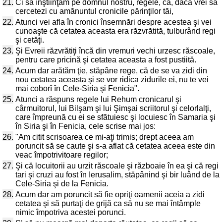
21.
Ci să înştiinţăm pe domnul nostru, regele, că, dacă vrei să
cercetezi cu amănuntul cronicile părinţilor tăi,
22.
Atunci vei afla în cronici însemnări despre acestea şi vei
cunoaşte că cetatea aceasta era răzvrătită, tulburând regi
şi cetăţi.
23.
Şi Evreii răzvrătiţi încă din vremuri vechi urzesc răscoale,
pentru care pricină şi cetatea aceasta a fost pustiită.
24.
Acum dar arătăm ţie, stăpâne rege, că de se va zidi din
nou cetatea aceasta şi se vor ridica zidurile ei, nu te vei
mai coborî în Cele-Siria şi Fenicia".
25.
Atunci a răspuns regele lui Rehum cronicarul şi
cârmuitorul, lui Bilşam şi lui Şimşai scriitorul şi celorlalţi,
care împreună cu ei se sfătuiesc şi locuiesc în Samaria şi
în Siria şi în Fenicia, cele scrise mai jos:
26.
"Am citit scrisoarea ce mi-aţi trimis; drept aceea am
poruncit să se caute şi s-a aflat că cetatea aceea este din
veac împotrivitoare regilor;
27.
Şi că locuitorii au urzit răscoale şi războaie în ea şi că regi
tari şi cruzi au fost în Ierusalim, stăpânind şi bir luând de la
Cele-Siria şi de la Fenicia.
28.
Acum dar am poruncit să fie opriţi oamenii aceia a zidi
cetatea şi să purtaţi de grijă ca să nu se mai întâmple
nimic împotriva acestei porunci.