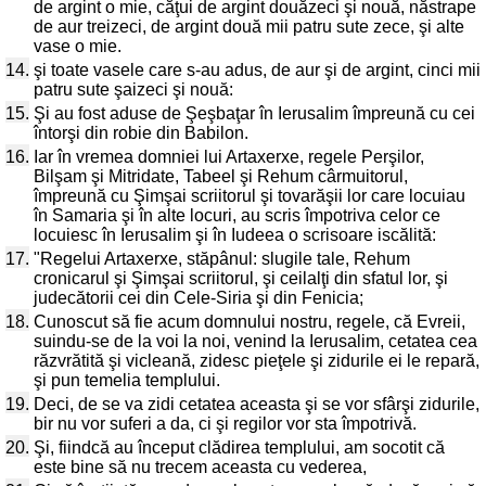
de argint o mie, căţui de argint douăzeci şi nouă, năstrape
de aur treizeci, de argint două mii patru sute zece, şi alte
vase o mie.
14.
şi toate vasele care s-au adus, de aur şi de argint, cinci mii
patru sute şaizeci şi nouă:
15.
Şi au fost aduse de Şeşbaţar în Ierusalim împreună cu cei
întorşi din robie din Babilon.
16.
Iar în vremea domniei lui Artaxerxe, regele Perşilor,
Bilşam şi Mitridate, Tabeel şi Rehum cârmuitorul,
împreună cu Şimşai scriitorul şi tovarăşii lor care locuiau
în Samaria şi în alte locuri, au scris împotriva celor ce
locuiesc în Ierusalim şi în Iudeea o scrisoare iscălită:
17.
"Regelui Artaxerxe, stăpânul: slugile tale, Rehum
cronicarul şi Şimşai scriitorul, şi ceilalţi din sfatul lor, şi
judecătorii cei din Cele-Siria şi din Fenicia;
18.
Cunoscut să fie acum domnului nostru, regele, că Evreii,
suindu-se de la voi la noi, venind la Ierusalim, cetatea cea
răzvrătită şi vicleană, zidesc pieţele şi zidurile ei le repară,
şi pun temelia templului.
19.
Deci, de se va zidi cetatea aceasta şi se vor sfârşi zidurile,
bir nu vor suferi a da, ci şi regilor vor sta împotrivă.
20.
Şi, fiindcă au început clădirea templului, am socotit că
este bine să nu trecem aceasta cu vederea,