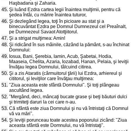
Haşbadana şi Zaharia.
45.
Şi luând Ezdra cartea legii înaintea mulţimii, pentru că
şedea întâi, cu mărire înaintea tuturor,
46.
Şi dezlegând legea, toţi în picioare au stat şi a
binecuvântat Ezdra pe Domnul Dumnezeul cel Preaînalt,
pe Dumnezeul Savaot Atotţiitorul.
47.
Şi a strigat mulţimea: Amin!
48.
Şi ridicând în sus mâinile, căzând la pământ, s-au închinat
Domnului:
49.
Iosua, Bani, Şerebia, Iamin, Acub, Şabetai, Hodia,
Maaseia, Chelita, Azaria, Iozabad, Hanan, Pelaia, şi leviţii
învăţau legea Domnului, tâlcuind citirea.
50.
Şi a zis Ataratis (cârmuitorul ţării) lui Ezdra, arhiereul şi
cititorul, şi leviţilor care învăţau mulţimea:
51.
"Ziua aceasta este sfântă Domnului". Şi toţi plângeau
ascultând legea.
52.
"Mergând, deci, mâncaţi bucate grase şi beţi băuturi dulci
şi trimiteţi daruri la cei care n-au.
53.
Că sfântă este ziua Domnului şi nu vă întristaţi că Domnul
vă va mări".
54.
Şi leviţii porunceau toate acestea poporului zicând: "Ziua
aceasta sfântă este Domnului, nu vă întristaţi".