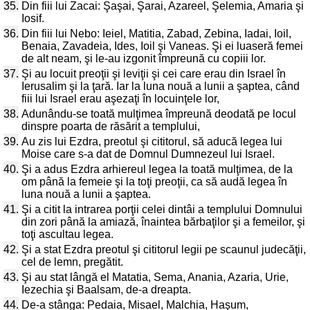
35.
Din fiii lui Zacai: Şaşai, Şarai, Azareel, Şelemia, Amaria şi
Iosif.
36.
Din fiii lui Nebo: Ieiel, Matitia, Zabad, Zebina, Iadai, Ioil,
Benaia, Zavadeia, Ides, Ioil şi Vaneas. Şi ei luaseră femei
de alt neam, şi le-au izgonit împreună cu copiii lor.
37.
Şi au locuit preoţii şi leviţii şi cei care erau din Israel în
Ierusalim şi la ţară. Iar la luna nouă a lunii a şaptea, când
fiii lui Israel erau aşezaţi în locuinţele lor,
38.
Adunându-se toată mulţimea împreună deodată pe locul
dinspre poarta de răsărit a templului,
39.
Au zis lui Ezdra, preotul şi cititorul, să aducă legea lui
Moise care s-a dat de Domnul Dumnezeul lui Israel.
40.
Şi a adus Ezdra arhiereul legea la toată mulţimea, de la
om până la femeie şi la toţi preoţii, ca să audă legea în
luna nouă a lunii a şaptea.
41.
Şi a citit la intrarea porţii celei dintâi a templului Domnului
din zori până la amiază, înaintea bărbaţilor şi a femeilor, şi
toţi ascultau legea.
42.
Şi a stat Ezdra preotul şi cititorul legii pe scaunul judecăţii,
cel de lemn, pregătit.
43.
Şi au stat lângă el Matatia, Sema, Anania, Azaria, Urie,
Iezechia şi Baalsam, de-a dreapta.
44.
De-a stânga: Pedaia, Misael, Malchia, Haşum,