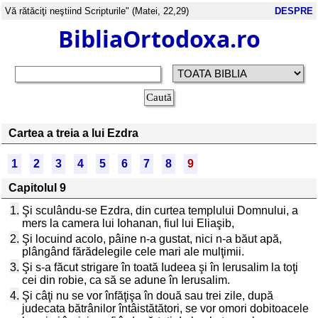
Vă rătăciţi neştiind Scripturile" (Matei, 22,29)
DESPRE
BibliaOrtodoxa.ro
Cartea a treia a lui Ezdra
1
2
3
4
5
6
7
8
9
Capitolul 9
1.
Şi sculându-se Ezdra, din curtea templului Domnului, a
mers la camera lui Iohanan, fiul lui Eliaşib,
2.
Şi locuind acolo, pâine n-a gustat, nici n-a băut apă,
plângând fărădelegile cele mari ale mulţimii.
3.
Şi s-a făcut strigare în toată Iudeea şi în Ierusalim la toţi
cei din robie, ca să se adune în Ierusalim.
4.
Şi câţi nu se vor înfăţişa în două sau trei zile, după
judecata bătrânilor întâistătători, se vor omori dobitoacele