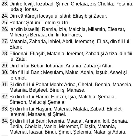
23.
Dintre leviţi: Iozabad, Şimei, Chelaia, zis Chelita, Petahia,
Iuda şi Ionas.
24.
Din cântăreţii locaşului sfânt: Eliaşib şi Zacur.
25.
Portari: Şalum, Telem şi Uri.
26.
Iar din Israeliţi: Ramia, Izia, Malchia, Miiamin, Eleazar,
Miheia şi Benaia, din fiii lui Fares;
27.
Matania, Zaharia, Iehiel, Abdi, Ieremot şi Elias, din fiii lui
Elam;
28.
Elioenai, Eliaşib, Matania, Ieremot, Zabad şi Aziza, din fiii
lui Zatu.
29.
Din fiii lui Bebai: Iohanan, Anania, Zabai şi Atlai.
30.
Din fiii lui Bani: Meşulam, Maluc, Adaia, Iaşub, Asael şi
Ieremot.
31.
Şi din fiii lui Pahat-Moab: Adna, Chelal, Benaia, Maaseia,
Matania, Beţaleel, Binui şi Manase.
32.
Şi din fiii lui Harim: Eliezer, Işia, Malchia, Şemaia,
Simeon, Maluc şi Şemaia.
33.
Şi din fiii lui Haşum: Matenai, Matata, Zabad, Elifelet,
Ieremai, Manase, şi Şimei.
34.
Şi din fiii lui Bani: Ieremia, Maadai, Amram, Ioil, Benaia,
Bedia, Chelaia, Vania, Meremot, Eliaşib, Matania,
Matenai, Iaasai, Binui, Şimei, Şelemia, Natan şi Adaia.