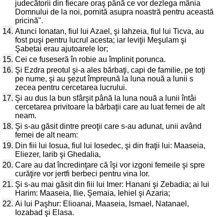
judecătorii din fiecare oraş până ce vor dezlega mânia
Domnului de la noi, pornită asupra noastră pentru această
pricină".
14.
Atunci Ionatan, fiul lui Azael, şi Iahzeia, fiul lui Ticva, au
fost puşi pentru lucrul acesta; iar leviţii Meşulam şi
Şabetai erau ajutoarele lor;
15.
Cei ce fuseseră în robie au împlinit porunca.
16.
Şi Ezdra preotul şi-a ales bărbaţi, capi de familie, pe toţi
pe nume, şi au şezut împreună la luna nouă a lunii s
zecea pentru cercetarea lucrului.
17.
Şi au dus la bun sfârşit până la luna nouă a lunii întâi
cercetarea privitoare la bărbaţii care au luat femei de alt
neam.
18.
Şi s-au găsit dintre preoţii care s-au adunat, unii având
femei de alt neam:
19.
Din fiii lui Iosua, fiul lui Iosedec, şi din fraţii lui: Maaseia,
Eliezer, Iarib şi Ghedalia,
20.
Care au dat încredinţare că îşi vor izgoni femeile şi spre
curăţire vor jertfi berbeci pentru vina lor.
21.
Şi s-au mai găsit din fiii lui Imer: Hanani şi Zebadia; ai lui
Harim: Maaseia, Ilie, Şemaia, Iehiel şi Azaria;
22.
Ai lui Paşhur: Elioanai, Maaseia, Ismael, Natanael,
Iozabad şi Elasa.