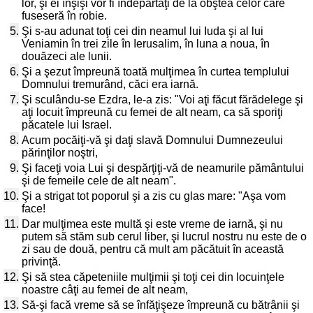
lor, şi ei înşişi vor fi îndepărtaţi de la obştea celor care
fuseseră în robie.
5.
Şi s-au adunat toţi cei din neamul lui Iuda şi al lui
Veniamin în trei zile în Ierusalim, în luna a noua, în
douăzeci ale lunii.
6.
Şi a şezut împreună toată mulţimea în curtea templului
Domnului tremurând, căci era iarnă.
7.
Şi sculându-se Ezdra, le-a zis: "Voi aţi făcut fărădelege şi
aţi locuit împreună cu femei de alt neam, ca să sporiţi
păcatele lui Israel.
8.
Acum pocăiţi-vă şi daţi slavă Domnului Dumnezeului
părinţilor noştri,
9.
Şi faceţi voia Lui şi despărţiţi-vă de neamurile pământului
şi de femeile cele de alt neam".
10.
Şi a strigat tot poporul şi a zis cu glas mare: "Aşa vom
face!
11.
Dar mulţimea este multă şi este vreme de iarnă, şi nu
putem să stăm sub cerul liber, şi lucrul nostru nu este de o
zi sau de două, pentru că mult am păcătuit în această
privinţă.
12.
Şi să stea căpeteniile mulţimii şi toţi cei din locuinţele
noastre câţi au femei de alt neam,
13.
Să-şi facă vreme să se înfăţişeze împreună cu bătrânii şi