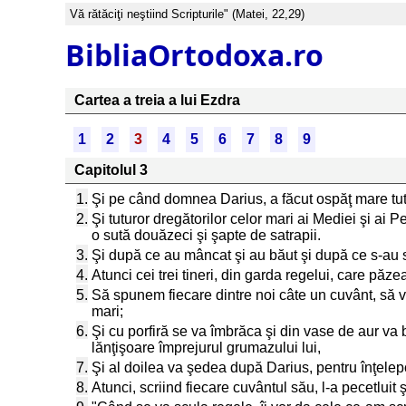
Vă rătăciţi neştiind Scripturile" (Matei, 22,29)
BibliaOrtodoxa.ro
Cartea a treia a lui Ezdra
1
2
3
4
5
6
7
8
9
Capitolul 3
1.
Şi pe când domnea Darius, a făcut ospăţ mare tutur
2.
Şi tuturor dregătorilor celor mari ai Mediei şi ai Per
o sută douăzeci şi şapte de satrapii.
3.
Şi după ce au mâncat şi au băut şi după ce s-au săt
4.
Atunci cei trei tineri, din garda regelui, care păze
5.
Să spunem fiecare dintre noi câte un cuvânt, să ved
mari;
6.
Şi cu porfiră se va îmbrăca şi din vase de aur va b
lănţişoare împrejurul grumazului lui,
7.
Şi al doilea va şedea după Darius, pentru înţelepc
8.
Atunci, scriind fiecare cuvântul său, l-a pecetluit ş