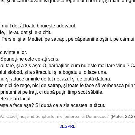
, şi al cărui cuvânt va judeca regele din noi trei, şi marii dregăto
ai mult decât toate biruieşte adevărul.
 i le-au dat şi le-a citit.
Persiei şi ai Mediei, pe satrapi, pe căpeteniile oştirii, pe cârmuito
.
cuvintele lor.
: Spuneţi-ne cele ce-aţi scris.
mai tare, şi a zis aşa: O, bărbaţilor, cum nu este mai tare vinul? 
celui slobod, şi a săracului şi a bogatului o face una.
 nu-şi aduce aminte de tot necazul şi de toată datoria.
e nici de rege, nici de satrap, şi toate le face să vorbească prin t
eteni şi pe fraţi, ci după puţin timp scot săbiile.
ele ce au făcut.
leşte a face aşa? Şi după ce a zis acestea, a tăcut.
Vă rătăciţi neştiind Scripturile, nici puterea lui Dumnezeu." (
Matei, 22,2
DESPRE