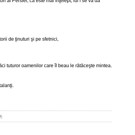
ri ai Persiei, că este mai înţelept, lui i se va da
rii de ţinuturi şi pe sfetnici,
Căci tuturor oamenilor care îl beau le rătăceşte mintea.
alanţi.
9
)