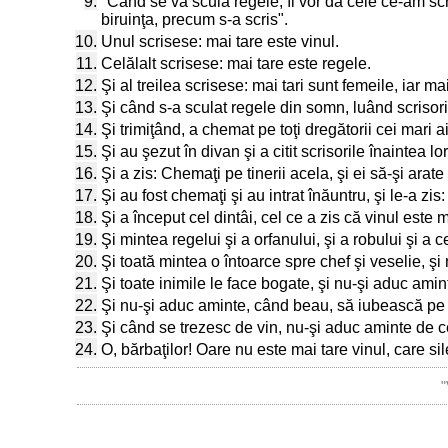
9.
"Când se va scula regele, îi vor da cele ce-am scris
biruinţa, precum s-a scris".
10.
Unul scrisese: mai tare este vinul.
11.
Celălalt scrisese: mai tare este regele.
12.
Şi al treilea scrisese: mai tari sunt femeile, iar m
13.
Şi când s-a sculat regele din somn, luând scrisorile,
14.
Şi trimiţând, a chemat pe toţi dregătorii cei mari ai 
15.
Şi au şezut în divan şi a citit scrisorile înaintea lor
16.
Şi a zis: Chemaţi pe tinerii acela, şi ei să-şi arate 
17.
Şi au fost chemaţi şi au intrat înăuntru, şi le-a zis
18.
Şi a început cel dintâi, cel ce a zis că vinul este 
19.
Şi mintea regelui şi a orfanului, şi a robului şi a 
20.
Şi toată mintea o întoarce spre chef şi veselie, şi
21.
Şi toate inimile le face bogate, şi nu-şi aduc amint
22.
Şi nu-şi aduc aminte, când beau, să iubească pe pri
23.
Şi când se trezesc de vin, nu-şi aduc aminte de c
24.
O, bărbaţilor! Oare nu este mai tare vinul, care si
"