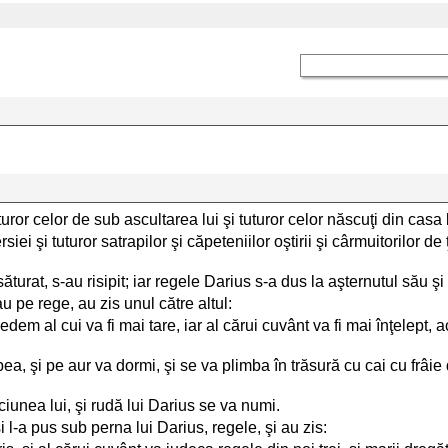
or celor de sub ascultarea lui şi tuturor celor născuţi din casa l
siei şi tuturor satrapilor şi căpeteniilor oştirii şi cârmuitorilor d
urat, s-au risipit; iar regele Darius s-a dus la aşternutul său şi 
au pe rege, au zis unul către altul:
em al cui va fi mai tare, iar al cărui cuvânt va fi mai înţelept, a
ea, şi pe aur va dormi, şi se va plimba în trăsură cu cai cu frâie
iunea lui, şi rudă lui Darius se va numi.
i l-a pus sub perna lui Darius, regele, şi au zis: