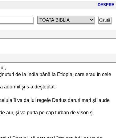
DESPRE
ui,
e ţinuturi de la India până la Etiopia, care erau în cele
a adormit şi s-a deşteptat.
celuia îi va da lui regele Darius daruri mari şi laude
 de aur, şi va purta pe cap turban de vison şi