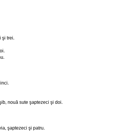
şi trei.
oi.
nu.
inci.
Eliaşib, nouă sute şaptezeci şi doi.
avia, şaptezeci şi patru.