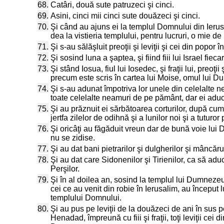
68.
Catâri, două sute patruzeci şi cinci.
69.
Asini, cinci mii cinci sute douăzeci şi cinci.
70.
Şi când au ajuns ei la templul Domnului din Ierusal
dea la vistieria templului, pentru lucruri, o mie de
71.
Şi s-au sălăşluit preoţii şi leviţii şi cei din popor î
72.
Şi sosind luna a şaptea, şi fiind fiii lui Israel fieca
73.
Şi stând Iosua, fiul lui Iosedec, şi fraţii lui, preoţi
precum este scris în cartea lui Moise, omul lui 
74.
Şi s-au adunat împotriva lor unele din celelalte nea
toate celelalte neamuri de pe pământ, dar ei aduc
75.
Şi au prăznuit ei sărbătoarea corturilor, după cum
jertfa zilelor de odihnă şi a lunilor noi şi a tuturor 
76.
Şi oricâţi au făgăduit vreun dar de bună voie lui
nu se zidise.
77.
Şi au dat bani pietrarilor şi dulgherilor şi mâncăru
78.
Şi au dat care Sidonenilor şi Tirienilor, ca să ad
Perşilor.
79.
Şi în al doilea an, sosind la templul lui Dumnezeu în I
cei ce au venit din robie în Ierusalim, au început l
templului Domnului.
80.
Şi au pus pe leviţii de la douăzeci de ani în sus peste 
Henadad, împreună cu fiii şi fraţii, toţi leviţii ce