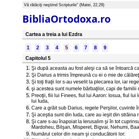
Vă rătăciţi neştiind Scripturile" (Matei, 22,29)
BibliaOrtodoxa.ro
Cartea a treia a lui Ezdra
1
2
3
4
5
6
7
8
9
Capitolul 5
1.
Şi după aceasta au fost aleşi ca să se întoarcă capii 
2.
Şi Darius a trimis împreună cu ei o mie de călăreţi
3.
Şi toţi fraţii lor s-au veselit la plecarea lor, iar re
4.
şi acestea sunt numele bărbaţilor, capi de familii di
5.
Preoţii, fiii lui Finees, fiul lui Aaron: Iosua, fiul l
lui Iuda,
6.
Care a grăit sub Darius, regele Perşilor, cuvinte în
7.
Şi aceştia sunt din Iuda, care au ieşit din străin
8.
Şi care s-au înapoiat la Ierusalim şi în tot cupri
Mardoheu, Bilşan, Misperet, Bigvai, Nehumi, Baan
9.
Numărul celor din neam şi conducătorii lor: