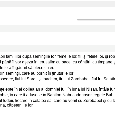
familiilor după seminţiile lor, femeile lor, fiii şi fetele lor, şi rob
 până îi vor aşeza în Ierusalim cu pace, cu cântări, cu timpane şi
gele le-a îngăduit să plece cu ei.
n seminţii, care au pornit în ţinuturile lor:
ui Iosedec, fiul lui Sarai, şi Ioachim, fiul lui Zorobabel, fiul lui Sal
ţelepte în al doilea an al domniei lui, în luna lui Nisan, întâia lu
a robie, în care îi adusese în Babilon Nabucodonosor, regele Babi
nsul Iudeii, fiecare în cetatea sa, care au venit cu Zorobabel şi
a, căpeteniile lor.