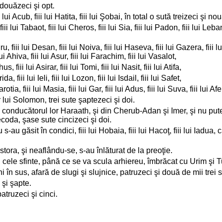
 douăzeci şi opt.
iii lui Acub, fiii lui Hatita, fiii lui Şobai, în total o sută treizeci şi no
ii lui Tabaot, fiii lui Cheros, fiii lui Sia, fiii lui Padon, fiii lui Lebana
u, fiii lui Desan, fiii lui Noiva, fiii lui Haseva, fiii lui Gazera, fiii lui 
lui Ahiva, fiii lui Asur, fiii lui Farachim, fiii lui Vasalot,
s, fiii lui Asirar, fiii lui Tomi, fiii lui Nasit, fiii lui Atifa,
, fiii lui Ieli, fiii lui Lozon, fiii lui Isdail, fiii lui Safet,
arotia, fiii lui Masia, fiii lui Gar, fiii lui Adus, fiii lui Suva, fiii lui Af
r lui Solomon, trei sute şaptezeci şi doi.
u conducătorul lor Haraath, şi din Cherub-Adan şi Imer, şi nu pute
i Necoda, şase sute cincizeci şi doi.
 s-au găsit în condici, fiii lui Hobaia, fiii lui Hacoţ, fiii lui Iadua
ora, şi neaflându-se, s-au înlăturat de la preoţie.
n cele sfinte, până ce se va scula arhiereu, îmbrăcat cu Urim şi 
i în sus, afară de slugi şi slujnice, patruzeci şi două de mii trei 
 şi şapte.
atruzeci şi cinci.