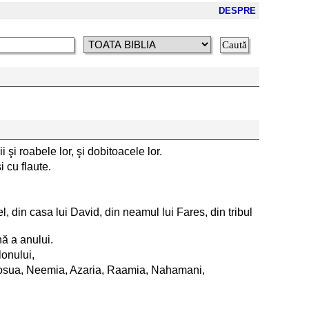
DESPRE
ii şi roabele lor, şi dobitoacele lor.
 cu flaute.
atiel, din casa lui David, din neamul lui Fares, din tribul
nă a anului.
lonului,
 cu Iosua, Neemia, Azaria, Raamia, Nahamani,