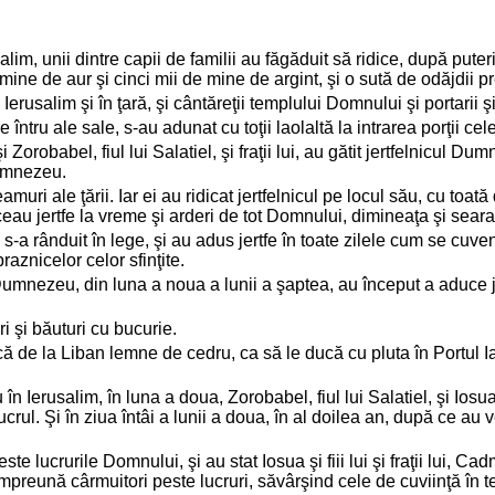
im, unii dintre capii de familii au făgăduit să ridice, după puteri
 mine de aur şi cinci mii de mine de argint, şi o sută de odăjdii pr
n Ierusalim şi în ţară, şi cântăreţii templului Domnului şi portarii şi 
re întru ale sale, s-au adunat cu toţii laolaltă la intrarea porţii cel
i şi Zorobabel, fiul lui Salatiel, şi fraţii lui, au gătit jertfelnicul 
Dumnezeu.
muri ale ţării. Iar ei au ridicat jertfelnicul pe locul său, cu toat
eau jertfe la vreme şi arderi de tot Domnului, dimineaţa şi seara
 s-a rânduit în lege, şi au adus jertfe în toate zilele cum se cuv
praznicelor celor sfinţite.
 Dumnezeu, din luna a noua a lunii a şaptea, au început a aduce
ri şi băuturi cu bucurie.
ucă de la Liban lemne de cedru, ca să le ducă cu pluta în Portul I
erusalim, în luna a doua, Zorobabel, fiul lui Salatiel, şi Iosua, fiul 
ucrul. Şi în ziua întâi a lunii a doua, în al doilea an, după ce au v
lucrurile Domnului, şi au stat Iosua şi fiii lui şi fraţii lui, Cadmiel 
i dimpreună cârmuitori peste lucruri, săvârşind cele de cuviinţă în 