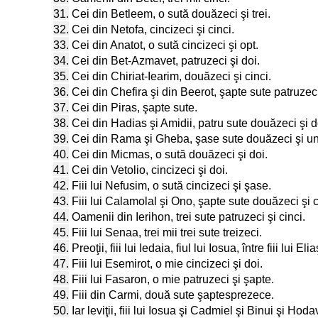
31.
Cei din Betleem, o sută douăzeci şi trei.
32.
Cei din Netofa, cincizeci şi cinci.
33.
Cei din Anatot, o sută cincizeci şi opt.
34.
Cei din Bet-Azmavet, patruzeci şi doi.
35.
Cei din Chiriat-Iearim, douăzeci şi cinci.
36.
Cei din Chefira şi din Beerot, şapte sute patruzeci 
37.
Cei din Piras, şapte sute.
38.
Cei din Hadias şi Amidii, patru sute douăzeci şi d
39.
Cei din Rama şi Gheba, şase sute douăzeci şi u
40.
Cei din Micmas, o sută douăzeci şi doi.
41.
Cei din Vetolio, cincizeci şi doi.
42.
Fiii lui Nefusim, o sută cincizeci şi şase.
43.
Fiii lui Calamolal şi Ono, şapte sute douăzeci şi c
44.
Oamenii din Ierihon, trei sute patruzeci şi cinci.
45.
Fiii lui Senaa, trei mii trei sute treizeci.
46.
Preoţii, fiii lui Iedaia, fiul lui Iosua, între fiii lui 
47.
Fiii lui Esemirot, o mie cincizeci şi doi.
48.
Fiii lui Fasaron, o mie patruzeci şi şapte.
49.
Fiii din Carmi, două sute şaptesprezece.
50.
Iar leviţii, fiii lui Iosua şi Cadmiel şi Binui şi Hod