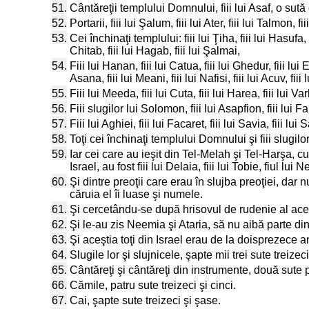
51.
Cântăreţii templului Domnului, fiii lui Asaf, o sută
52.
Portarii, fiii lui Şalum, fiii lui Ater, fiii lui Talmon, f
53.
Cei închinaţi templului: fiii lui Ţiha, fiii lui Hasufa, fi
Chitab, fiii lui Hagab, fiii lui Şalmai,
54.
Fiii lui Hanan, fiii lui Catua, fiii lui Ghedur, fiii lui Er
Asana, fiii lui Meani, fiii lui Nafisi, fiii lui Acuv, fiii 
55.
Fiii lui Meeda, fiii lui Cuta, fiii lui Harea, fiii lui Varhu
56.
Fiii slugilor lui Solomon, fiii lui Asapfion, fiii lui Farida
57.
Fiii lui Aghiei, fiii lui Facaret, fiii lui Savia, fiii lui S
58.
Toţi cei închinaţi templului Domnului şi fiii slugilo
59.
Iar cei care au ieşit din Tel-Melah şi Tel-Harşa, c
Israel, au fost fiii lui Delaia, fiii lui Tobie, fiul lu
60.
Şi dintre preoţii care erau în slujba preoţiei, dar nu
căruia el îi luase şi numele.
61.
Şi cercetându-se după hrisovul de rudenie al acest
62.
Şi le-au zis Neemia şi Ataria, să nu aibă parte di
63.
Şi aceştia toţi din Israel erau de la doisprezece an
64.
Slugile lor şi slujnicele, şapte mii trei sute treizeci
65.
Cântăreţi şi cântăreţi din instrumente, două sute p
66.
Cămile, patru sute treizeci şi cinci.
67.
Cai, şapte sute treizeci şi şase.