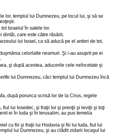
le lor, templul lui Dumnezeu, pe locul lui, şi să se
eoţeşti.
tot Israelul în satele lor.
ei dintâi, care este către răsărit.
Dumnezeului lui Israel, ca să aducă pe el arderi de tot,
ă duşmănia celorlalte neamuri. Şi i-au asuprit pe ei
.
enea, şi după acestea, aducerile cele neîncetate şi
 jertfe lui Dumnezeu, căci templul lui Dumnezeu încă
afa, după porunca scrisă lor de la Cirus, regele
lui Iosedec, şi fraţii lor şi preoţii şi leviţii şi toţi
enit ei în Iuda şi în Ierusalim, au pus temelia
cu fiii şi fraţii lui Hodavia şi fiii lui Iuda, fiul lui
templul lui Dumnezeu, şi au clădit zidarii locaşul lui