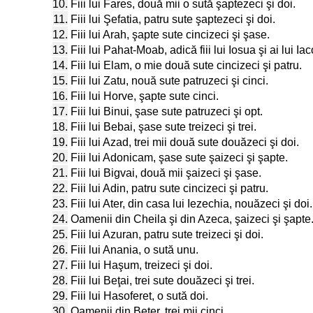
10.
Fiii lui Fares, două mii o sută şaptezeci şi doi.
11.
Fiii lui Şefatia, patru sute şaptezeci şi doi.
12.
Fiii lui Arah, şapte sute cincizeci şi şase.
13.
Fiii lui Pahat-Moab, adică fiii lui Iosua şi ai lui 
14.
Fiii lui Elam, o mie două sute cincizeci şi patru.
15.
Fiii lui Zatu, nouă sute patruzeci şi cinci.
16.
Fiii lui Horve, şapte sute cinci.
17.
Fiii lui Binui, şase sute patruzeci şi opt.
18.
Fiii lui Bebai, şase sute treizeci şi trei.
19.
Fiii lui Azad, trei mii două sute douăzeci şi doi.
20.
Fiii lui Adonicam, şase sute şaizeci şi şapte.
21.
Fiii lui Bigvai, două mii şaizeci şi şase.
22.
Fiii lui Adin, patru sute cincizeci şi patru.
23.
Fiii lui Ater, din casa lui Iezechia, nouăzeci şi doi.
24.
Oamenii din Cheila şi din Azeca, şaizeci şi şapte
25.
Fiii lui Azuran, patru sute treizeci şi doi.
26.
Fiii lui Anania, o sută unu.
27.
Fiii lui Haşum, treizeci şi doi.
28.
Fiii lui Beţai, trei sute douăzeci şi trei.
29.
Fiii lui Hasoferet, o sută doi.
30.
Oamenii din Beter, trei mii cinci.