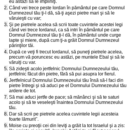
eu astăzi să le împliniţi.
2.
Când vei trece peste Iordan în pământul pe care Domnul
Dumnezeul tău ţi-l dă, să-ţi aşezi pietre mari şi să le
văruieşti cu var;
3.
Şi pe pietrele acelea să scrii toate cuvintele acestei legi
când vei trece Iordanul, ca să intri în pământul pe care
Domnul Dumnezeul tău ţi-l dă, în pământul unde curge
lapte şi miere, după cum ţi-a grăit Domnul Dumnezeul
părinţilor tăi.
4.
După ce veţi fi trecut Iordanul, să puneţi pietrele acelea,
precum vă poruncesc eu astăzi, pe muntele Ebal şi să le
văruiţi cu var.
5.
Să zideşti acolo jertfelnic Domnului Dumnezeului tău,
jertfelnic făcut din pietre, fără să pui asupra lor fierul.
6.
Jertfelnicul Domnului Dumnezeului tău însă să-l faci din
pietre întregi şi să aduci pe el Domnului Dumnezeului tău
ardere de tot.
7.
Să mai aduci jertfe de pace; să mănânci şi să te saturi
acolo şi să te veseleşti înaintea Domnului Dumnezeului
tău.
8.
Dar să scrii pe pietrele acelea cuvintele legii acesteia
foarte lămurit".
9.
Moise cu preoţii cei din leviţi a grăit la tot Israelul şi a zis: