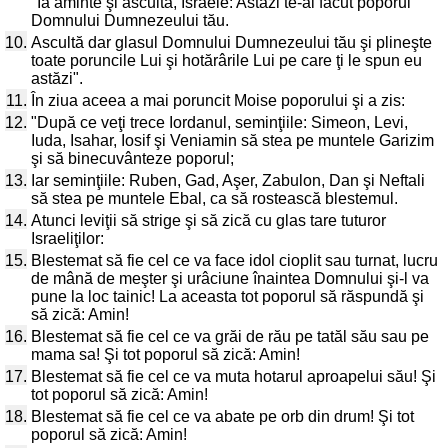
"Ia aminte şi ascultă, Israele: Astăzi te-ai făcut poporul
Domnului Dumnezeului tău.
10.
Ascultă dar glasul Domnului Dumnezeului tău şi plineşte
toate poruncile Lui şi hotărârile Lui pe care ţi le spun eu
astăzi".
11.
În ziua aceea a mai poruncit Moise poporului şi a zis:
12.
"După ce veţi trece Iordanul, seminţiile: Simeon, Levi,
Iuda, Isahar, Iosif şi Veniamin să stea pe muntele Garizim
şi să binecuvânteze poporul;
13.
Iar seminţiile: Ruben, Gad, Aşer, Zabulon, Dan şi Neftali
să stea pe muntele Ebal, ca să rostească blestemul.
14.
Atunci leviţii să strige şi să zică cu glas tare tuturor
Israeliţilor:
15.
Blestemat să fie cel ce va face idol cioplit sau turnat, lucru
de mână de meşter şi urâciune înaintea Domnului şi-l va
pune la loc tainic! La aceasta tot poporul să răspundă şi
să zică: Amin!
16.
Blestemat să fie cel ce va grăi de rău pe tatăl său sau pe
mama sa! Şi tot poporul să zică: Amin!
17.
Blestemat să fie cel ce va muta hotarul aproapelui său! Şi
tot poporul să zică: Amin!
18.
Blestemat să fie cel ce va abate pe orb din drum! Şi tot
poporul să zică: Amin!