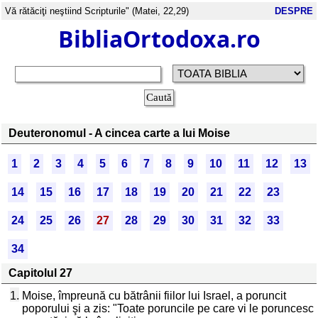
Vă rătăciţi neştiind Scripturile" (Matei, 22,29)
DESPRE
BibliaOrtodoxa.ro
Deuteronomul - A cincea carte a lui Moise
1
2
3
4
5
6
7
8
9
10
11
12
13
14
15
16
17
18
19
20
21
22
23
24
25
26
27
28
29
30
31
32
33
34
Capitolul 27
1.
Moise, împreună cu bătrânii fiilor lui Israel, a poruncit
poporului şi a zis: "Toate poruncile pe care vi le poruncesc