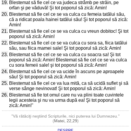
19.
Blestemat să fie cel ce va judeca strâmb pe străin, pe
orfan şi pe văduvă! Şi tot poporul să zică: Amin!
20.
Blestemat să fie cel ce se va culca cu femeia tatălui său,
că a ridicat poala hainei tatălui său! Şi tot poporul să zică:
Amin!
21.
Blestemat să fie cel ce se va culca cu vreun dobitoc! Şi tot
poporul să zică: Amin!
22.
Blestemat să fie cel ce se va culca cu sora sa, fiica tatălui
său, sau fiica mamei sale! Şi tot poporul să zică: Amin!
23.
Blestemat să fie cel ce se va culca cu soacra sa! Şi tot
poporul să zică: Amin! Blestemat să fie cel ce se va culca
cu sora femeii sale! şi tot poporul să zică: Amin!
24.
Blestemat să fie cel ce va ucide în ascuns pe aproapele
său! Şi tot poporul să zică: Amin!
25.
Blestemat să fie cel ce va lua mită, ca să ucidă suflet şi să
verse sânge nevinovat! Şi tot poporul să zică: Amin!
26.
Blestemat să fie tot omul care nu va plini toate cuvintele
legii acesteia şi nu va urma după ea! Şi tot poporul să
zică: Amin!"
"Vă rătăciţi neştiind Scripturile, nici puterea lui Dumnezeu."
(
Matei, 22,29
)
DESPRE